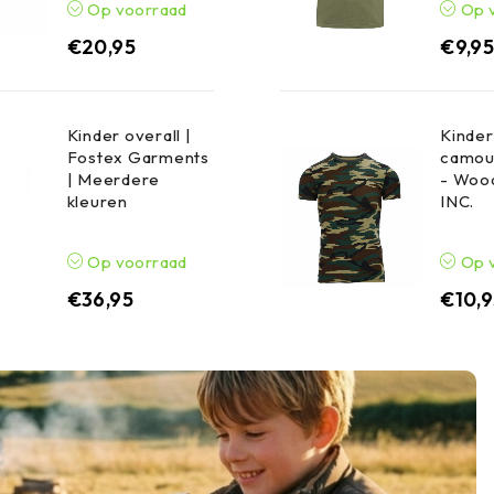
Op voorraad
Op 
€
20,95
€
9,9
Kinder overall |
Kinder
Fostex Garments
camou
| Meerdere
- Wood
kleuren
INC.
Op voorraad
Op 
€
36,95
€
10,