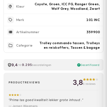
Coyote, Groen, ICC FG, Ranger Green,
Kleur
Wolf Grey, Woodland, Zwart
101 INC
Merk
359900
Artikelnummer
Trolley commando tassen, Trolleys
Categorie
en reiskoffers, Tassen & bagage
9,4
9.295
Gecertificeerd
beoordelingen
/10
3,8
PRODUCTREVIEWS
5 reviews
“Prima tas goed kwaliteit lekker grote inhoud .”
— Jeroen Wiegmans