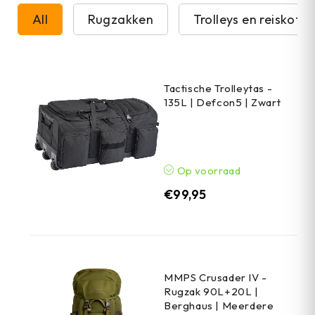
All
Rugzakken
Trolleys en reiskoffe
Tactische Trolleytas -
135L | Defcon5 | Zwart
Op voorraad
€
99,95
MMPS Crusader IV -
Rugzak 90L+20L |
Berghaus | Meerdere