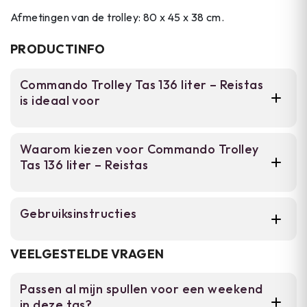
Afmetingen van de trolley: 80 x 45 x 38 cm.
PRODUCTINFO
Commando Trolley Tas 136 liter – Reistas
is ideaal voor
Perfect voor militairen, defensiepersoneel en
Waarom kiezen voor Commando Trolley
outdoor enthousiasten die een betrouwbare
Tas 136 liter – Reistas
oplossing nodig hebben voor meerdaagse
trips, survivalweekenden en outdoor
expedities. Deze trolley biedt het ruimtevak
136 liter inhoud voor uitgebreide
Gebruiksinstructies
en de mobiliteit voor intensief gebruik in het
meerdaagse expedities.
veld.
Laad de tas via het ruime
Geïntegreerde wielen en meerdere
VEELGESTELDE VRAGEN
draaghendels voor flexibel transport.
hoofdcompartiment en verdeel het gewicht
gelijkmatig. Gebruik de geïntegreerde wielen
Passen al mijn spullen voor een weekend
Slijtvast nylon materiaal tegen ruwe
op vlakke oppervlakken en harde
in deze tas?
outdoor omstandigheden.