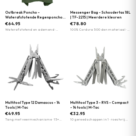
Outbreak Poncho –
Messenger Bag – Schoudertas 18L
Waterafstotende Regenponcho |
| TF-2215 | Meerdere kleuren
101 INC. | Meerdere kleuren
€64.95
€78.80
Waterafstotend en ademend ·
100% Cordura 500 den materiaal · 12
Velcro panelen voor patch
liter inhoud · Verwijderbare
personalisatie · Verstelbare
gepolsterde laptop hoes tot 15 inch
capuchon
Multitool Type 12 Damascus – 14
Multitool Type 3 – RVS – Compact
Tools | M-Tac
– 14 tools | M-Tac
€49.95
€32.95
Tang met veermechanisme · 15+
10 gereedschappen in 1 · roestvrij
functies (mes, schaar, zaag, vijl,
staal (402) · vergrendelbare
schroevendraaiers) · Roestvrij staal
functies
420/440