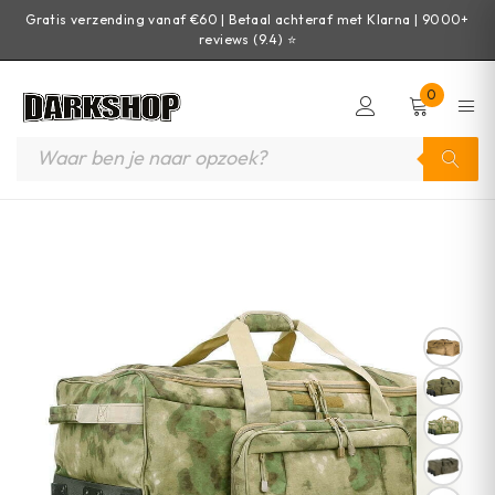
Gratis verzending vanaf €60 | Betaal achteraf met Klarna | 9000+
reviews (9.4) ⭐
0