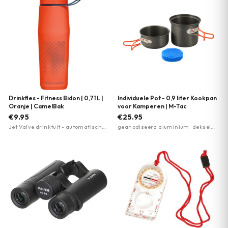
Drinkfles - Fitness Bidon | 0,71 L |
Individuele Pot - 0,9 liter Kookpan
Oranje | CamelBak
voor Kamperen | M-Tac
€9.95
€25.95
Jet Valve drinktuit - automatisch
geanodiseerd aluminium · deksel
sluitend · lekvrij · wijde opening voor
bruikbaar als kom · opvouwbare
gemakkelijk vullen
handgrepen