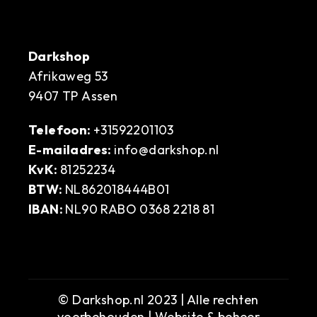
Darkshop
Afrikaweg 53
9407 TP Assen
Telefoon:
+31592201103
E-mailadres:
info@darkshop.nl
KvK:
81252234
BTW:
NL862018444B01
IBAN:
NL90 RABO 0368 2218 81
© Darkshop.nl 2023 | Alle rechten
voorbehouden | Website & beheer