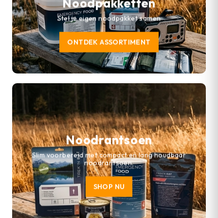
Noodpakketten
Stel je eigen noodpakket samen
ONTDEK ASSORTIMENT
Noodrantsoen
Slim voorbereid met compact en lang houdbaar
noodrantsoen.
SHOP NU