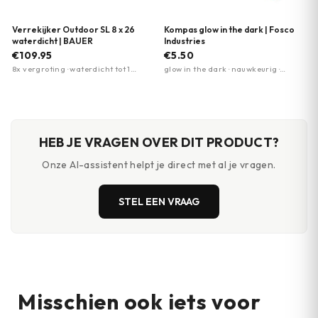
Verrekijker Outdoor SL 8 x 26
Kompas glow in the dark | Fosco
waterdicht | BAUER
Industries
€109.95
€5.50
8x vergroting · waterdicht tot 1
glow in the dark · nauwkeurig ·
meter · stikstofgevuld tegen
vergrootglas voor kaartdetails
condensvorming
HEB JE VRAGEN OVER DIT PRODUCT?
Onze AI-assistent helpt je direct met al je vragen.
STEL EEN VRAAG
Misschien ook iets voor