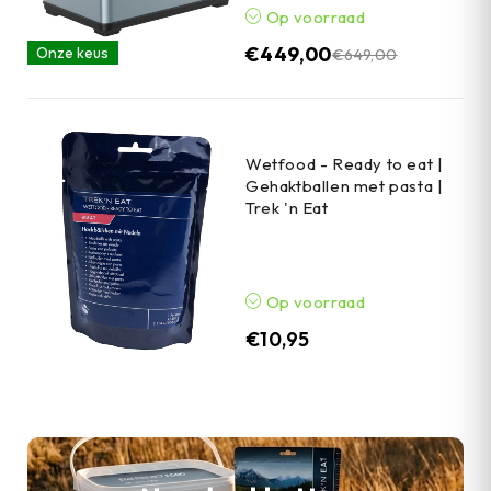
Op voorraad
€
449,00
Onze keus
€
649,00
Wetfood - Ready to eat |
Gehaktballen met pasta |
Trek 'n Eat
Op voorraad
€
10,95