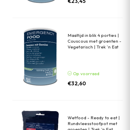
€
23,45
Maaltijd in blik 4 porties |
Couscous met groenten -
Vegetarisch | Trek 'n Eat
Op voorraad
€
32,60
Wetfood - Ready to eat |
Rundvleesstoofpot met
groenten | Trek 'n Eat