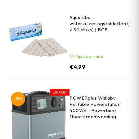
Aquatabs -
waterzuiveringstabletten (1
x 50 stuks) | BCB
Op voorraad
€
4,99
OP=OP
POWERplus Wallaby
-31%
Portable Powerstation
400Wh - Powerbank -
Noodstroomvoeding