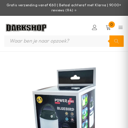
Gratis verzending vanaf €60 | Betaal achteraf met Klarna | 9000+
reviews (9.4) ⭐
0