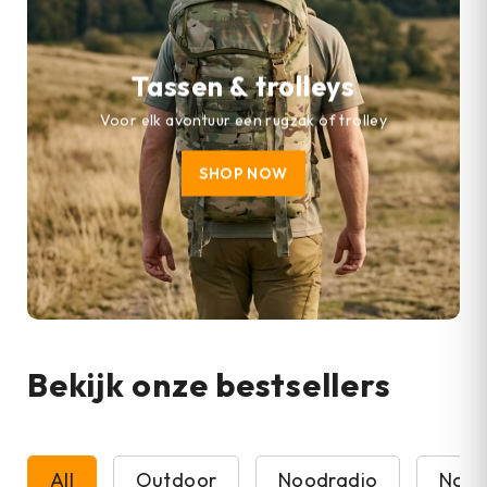
Tassen & trolleys
Voor elk avontuur een rugzak of trolley
SHOP NOW
Bekijk onze bestsellers
All
Outdoor
Noodradio
Nood