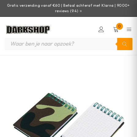
Gratis verzending vanaf €60 | Betaal achteraf met Klarna | 9000+
reviews (9.4) ⭐
0