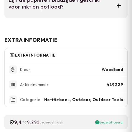
Voor zware regenval raden we aan het in een
voor inkt en potlood?
waterdichte tas te bewaren.
Ja. De papieren bladzijden zijn geschikt voor
standaard schrijfgereedschap zoals inkt en
potlood.
EXTRA INFORMATIE
EXTRA INFORMATIE
Woodland
Kleur
419229
Artikelnummer
Notitieboek, Outdoor, Outdoor Tools
Categorie
9,4
9.292
Gecertificeerd
beoordelingen
/10