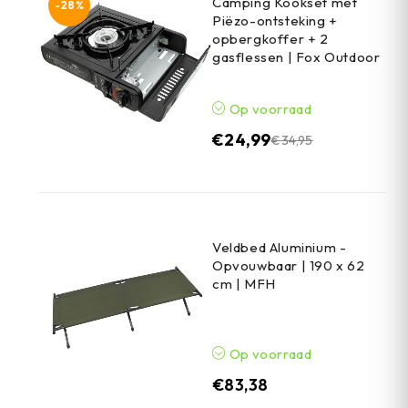
Camping Kookset met
-28%
Piëzo-ontsteking +
opbergkoffer + 2
gasflessen | Fox Outdoor
Op voorraad
€
24,99
€
34,95
Veldbed Aluminium -
Opvouwbaar | 190 x 62
cm | MFH
Op voorraad
€
83,38