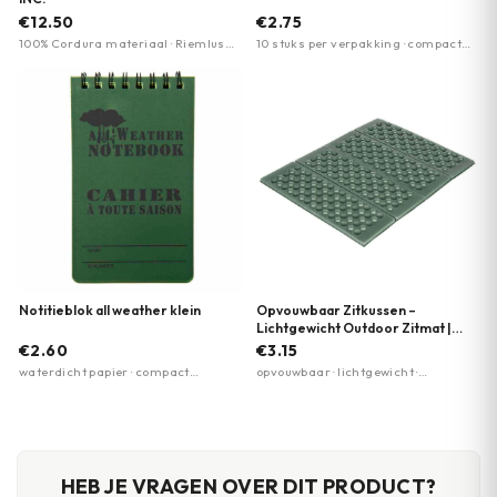
€12.50
€2.75
100% Cordura materiaal · Riemlus
10 stuks per verpakking · compact
voor bevestiging · Compact formaat
formaat · lichtgewicht 20 gram
Notitieblok all weather klein
Opvouwbaar Zitkussen –
Lichtgewicht Outdoor Zitmat |
Fosco Industries
€2.60
€3.15
waterdicht papier · compact
opvouwbaar · lichtgewicht ·
formaat · all-weather geschikt
comfortabel
HEB JE VRAGEN OVER DIT PRODUCT?