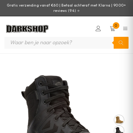
Gratis verzending vanaf €60 | Betaal achteraf met Klarna | 9000+
reviews (9.4) ⭐
0