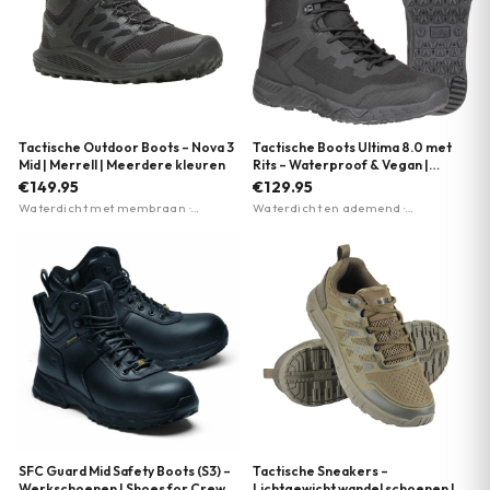
Tactische Outdoor Boots – Nova 3
Tactische Boots Ultima 8.0 met
Mid | Merrell | Meerdere kleuren
Rits – Waterproof & Vegan |
Magnum | Meerdere kleuren
€149.95
€129.95
Waterdicht met membraan ·
Waterdicht en ademend ·
Vibram TC5+ buitenzool voor grip ·
Lichtgewicht Michelin-zool · 80%
Merrell Air Cushion hieldemping
gerecycled materiaal
SFC Guard Mid Safety Boots (S3) –
Tactische Sneakers –
Werkschoenen | Shoes for Crews
Lichtgewicht wandel schoenen |