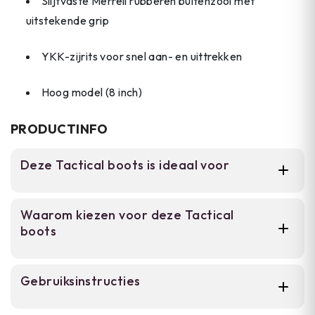
Slijtvaste Merrell rubberen buitenzool met
uitstekende grip
YKK-zijrits voor snel aan- en uittrekken
Hoog model (8 inch)
PRODUCTINFO
Deze Tactical boots is ideaal voor
Deze laarzen zijn geschikt voor militair en
Waarom kiezen voor deze Tactical
politiepersoneel, bouwvakkers en outdoor
boots
enthousiasten die een betrouwbare schoen
nodig hebben voor natte omstandigheden,
werkomgevingen en dagelijks tactisch
Waterdicht gecoat leer houdt voeten
Gebruiksinstructies
gebruik in de stad.
droog in natte omstandigheden.