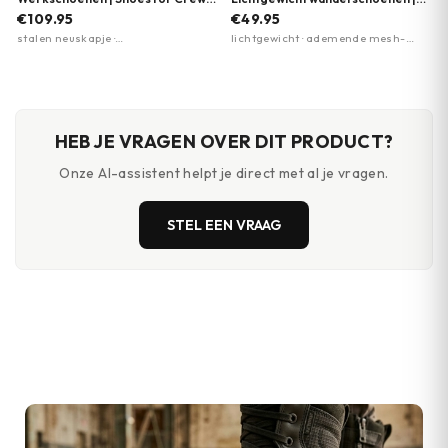
| Zwart
EVA-zool | M-Tac | Meerdere
€109.95
€49.95
kleuren
stalen neuskapje ·
lichtgewicht · ademende mesh-
antiperforatiezool · antislipzool
panelen · EVA-foam zool
HEB JE VRAGEN OVER DIT PRODUCT?
Onze AI-assistent helpt je direct met al je vragen.
STEL EEN VRAAG