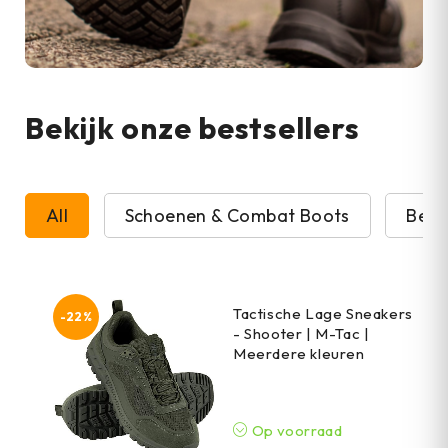
Bekijk onze bestsellers
All
Schoenen & Combat Boots
Beve
Tactische Lage Sneakers
-22%
- Shooter | M-Tac |
Meerdere kleuren
Op voorraad