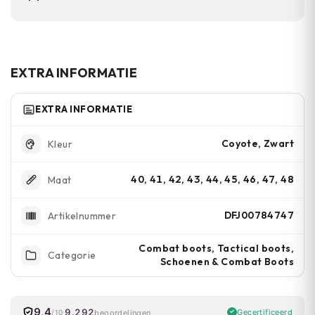
situaties.
De Merrell sticky rubber zool is speciaal
ontworpen voor natte en gladde
ondergronden. Biedt merkbaar betere grip
EXTRA INFORMATIE
dan standaard rubberzolen.
EXTRA INFORMATIE
Coyote, Zwart
Kleur
40, 41, 42, 43, 44, 45, 46, 47, 48
Maat
DFJ00784747
Artikelnummer
Combat boots, Tactical boots,
Categorie
Schoenen & Combat Boots
9,4
9.292
Gecertificeerd
beoordelingen
/10