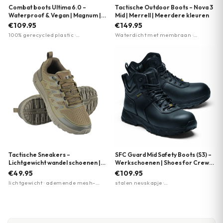
Combat boots Ultima 6.0 –
Tactische Outdoor Boots – Nova 3
Waterproof & Vegan | Magnum |
Mid | Merrell | Meerdere kleuren
Meerdere kleuren
€109.95
€149.95
100% gerecycled plastic ·
Waterdicht met membraan ·
Waterdicht en ademend
Vibram TC5+ buitenzool voor grip ·
membraan · EVA-tussenzool voor
Merrell Air Cushion hieldemping
comfort
Tactische Sneakers –
SFC Guard Mid Safety Boots (S3) –
Lichtgewicht wandel schoenen |
Werkschoenen | Shoes for Crews
EVA-zool | M-Tac | Meerdere
| Zwart
€49.95
€109.95
kleuren
lichtgewicht · ademende mesh-
stalen neuskapje ·
panelen · EVA-foam zool
antiperforatiezool · antislipzool