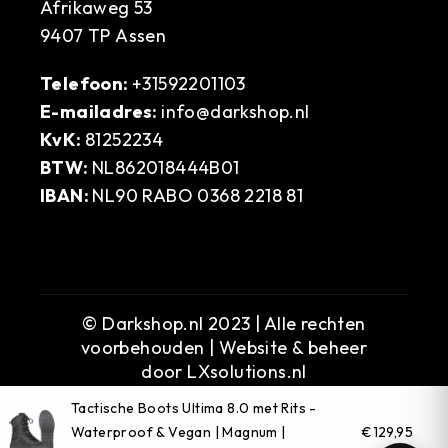
Afrikaweg 53
9407 TP Assen
Telefoon:
+31592201103
E-mailadres:
info@darkshop.nl
KvK:
81252234
BTW:
NL862018444B01
IBAN:
NL90 RABO 0368 2218 81
© Darkshop.nl 2023 | Alle rechten
voorbehouden | Website & beheer
door
LXsolutions.nl
Tactische Boots Ultima 8.0 met Rits -
Waterproof & Vegan | Magnum |
€129,95