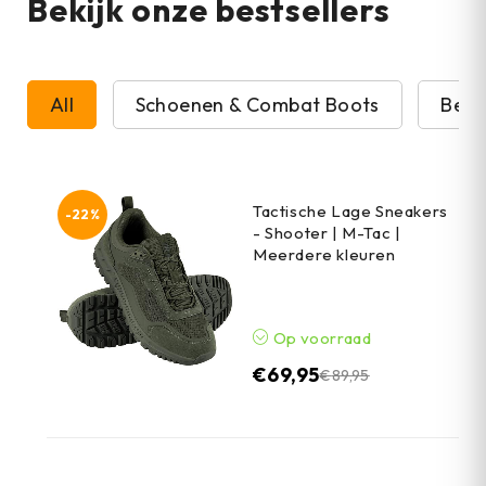
Bekijk onze bestsellers
All
Schoenen & Combat Boots
Beve
Tactische Lage Sneakers
-22%
- Shooter | M-Tac |
Meerdere kleuren
Op voorraad
€
69,95
€
89,95