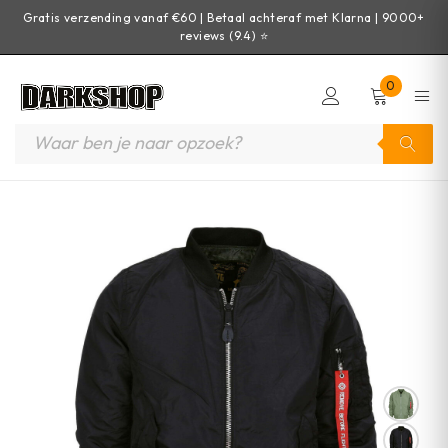
Gratis verzending vanaf €60 | Betaal achteraf met Klarna | 9000+
reviews (9.4) ⭐
0