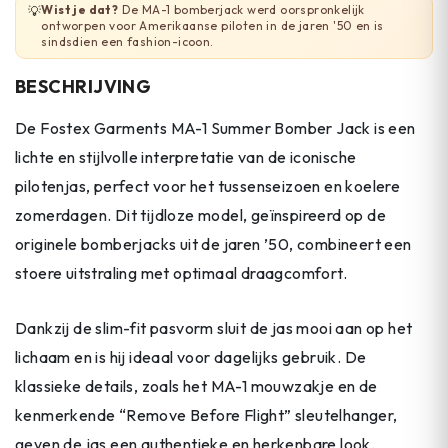
Wist je dat?
De MA-1 bomberjack werd oorspronkelijk
💡
ontworpen voor Amerikaanse piloten in de jaren '50 en is
sindsdien een fashion-icoon.
BESCHRIJVING
De Fostex Garments MA-1 Summer Bomber Jack is een
lichte en stijlvolle interpretatie van de iconische
pilotenjas, perfect voor het tussenseizoen en koelere
zomerdagen. Dit tijdloze model, geïnspireerd op de
originele bomberjacks uit de jaren ’50, combineert een
stoere uitstraling met optimaal draagcomfort.
Dankzij de slim-fit pasvorm sluit de jas mooi aan op het
lichaam en is hij ideaal voor dagelijks gebruik. De
klassieke details, zoals het MA-1 mouwzakje en de
kenmerkende “Remove Before Flight” sleutelhanger,
geven de jas een authentieke en herkenbare look.