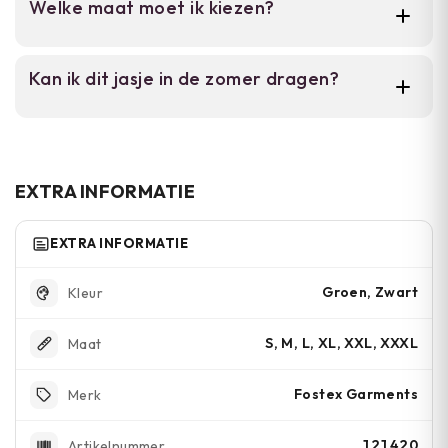
Welke maat moet ik kiezen?
een telefoon. Daarnaast heb je twee
water.
binnenzakken voor extra opslag.
Dit jasje is verkrijgbaar in S tot XXXL. Kies je
Kan ik dit jasje in de zomer dragen?
normale kleidingmaat; de slim fit valt niet
groter uit.
Ja, het nylon is licht en ademt goed. Het is
perfect voor koelere zomerdagen of
avonden.
EXTRA INFORMATIE
EXTRA INFORMATIE
Groen, Zwart
Kleur
S, M, L, XL, XXL, XXXL
Maat
Fostex Garments
Merk
121420
Artikelnummer