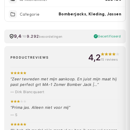
Bomberjacks, Kleding, Jassen
Categorie
9,4
9.292
Gecertificeerd
beoordelingen
/10
4,2
PRODUCTREVIEWS
15 reviews
“Zeer tevreden met mijn aankoop. En juist mijn maat hij
past perfect grt MA-1 Zomer Bomber Jack |…”
— Dirk Blancquaert
“Prima jas. Alleen niet voor mij”
— S