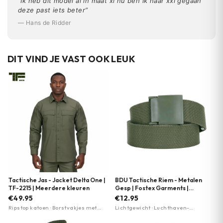
“Ik heb dit model al in maat xl nu ben ik naar xxl gegaan
deze past iets beter”
— Hans de Ridder
DIT VIND JE VAST OOK LEUK
Tactische Jas - Jacket Delta One |
BDU Tactische Riem - Metalen
TF-2215 | Meerdere kleuren
Gesp | Fostex Garments |
Meerdere kleuren
€49.95
€12.95
Ripstop katoen · Borstvakjes met
Lichtgewicht · Luchthaven-
klittenband · Meerdere klittenband
vriendelijk (geen metalen
panelen
onderdelen) · Stevige sluiting