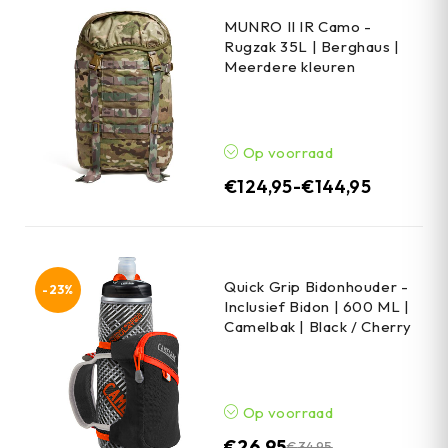
MUNRO II IR Camo -
Rugzak 35L | Berghaus |
Meerdere kleuren
Op voorraad
€
124,95
-
€
144,95
Quick Grip Bidonhouder -
-23%
Inclusief Bidon | 600 ML |
Camelbak | Black / Cherry
Op voorraad
€
26,95
€
34,95