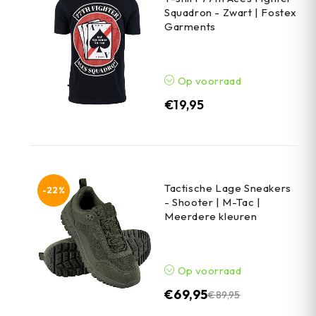
Squadron - Zwart | Fostex
Garments
Op voorraad
€
19,95
Tactische Lage Sneakers
-22%
- Shooter | M-Tac |
Meerdere kleuren
Op voorraad
€
69,95
€
89,95