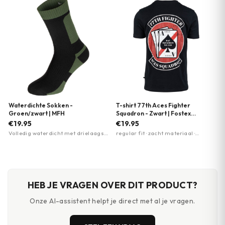
Waterdichte Sokken -
T-shirt 77th Aces Fighter
Groen/zwart | MFH
Squadron - Zwart | Fostex
Garments
€19.95
€19.95
Volledig waterdicht met drielaagse
regular fit · zacht materiaal ·
membraantechnologie · Ademende
ademend
membraanlaag · Sneldrogend
HEB JE VRAGEN OVER DIT PRODUCT?
Onze AI-assistent helpt je direct met al je vragen.