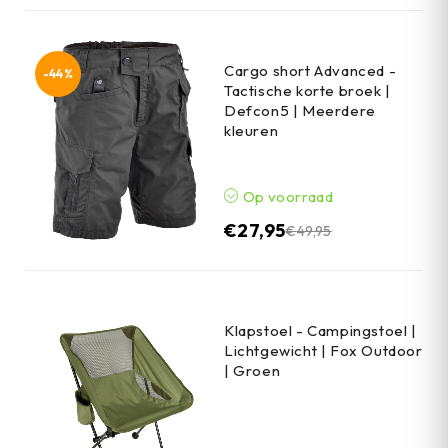
Cargo short Advanced -
-44%
Tactische korte broek |
Defcon5 | Meerdere
kleuren
Op voorraad
€
27,95
€
49,95
Klapstoel - Campingstoel |
Lichtgewicht | Fox Outdoor
| Groen