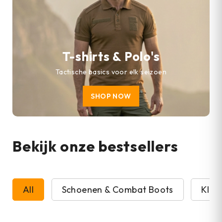
T-shirts & Polo's
Tactische basics voor elk seizoen
SHOP NOW
Bekijk onze bestsellers
All
Schoenen & Combat Boots
Kled