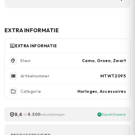
de kleur die past bij je stijl en gebruik.
Ja, de TPU-band is verstelbaar via de stalen
gesp, zodat je het horloge naar je pols kunt
aanpassen.
EXTRA INFORMATIE
EXTRA INFORMATIE
Camo, Groen, Zwart
Kleur
MTWT2095
Artikelnummer
Horloges, Accessoires
Categorie
9,4
9.300
Gecertificeerd
beoordelingen
/10