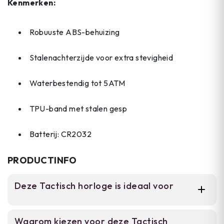
Kenmerken:
Robuuste ABS-behuizing
Stalenachterzijde voor extra stevigheid
Waterbestendig tot 5ATM
TPU-band met stalen gesp
Batterij: CR2032
PRODUCTINFO
Deze Tactisch horloge is ideaal voor
Voor outdoor enthousiasten en actieve
Waarom kiezen voor deze Tactisch
personen die een betrouwbaar horloge nodig