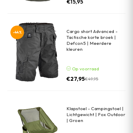
€
15,95
Cargo short Advanced -
-44%
Tactische korte broek |
Defcon5 | Meerdere
kleuren
Op voorraad
€
27,95
€
49,95
Klapstoel - Campingstoel |
Lichtgewicht | Fox Outdoor
| Groen