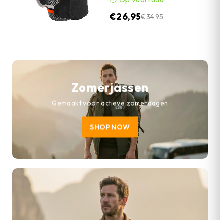
€
26,95
€
34,95
Zomerjassen
Gemaakt voor actieve zomerdagen
SHOP NOW