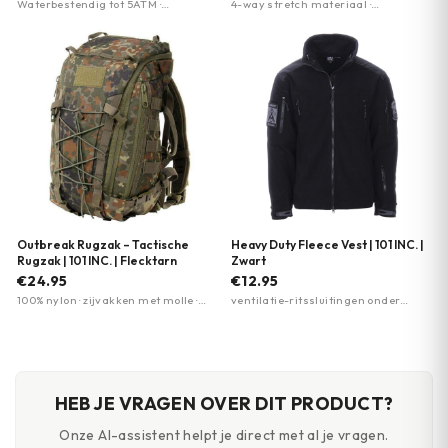
Waterbestendig tot 5ATM ·
4-way stretch materiaal ·
Schokbestendig ABS-kunststof ·
Sneldrogend · Elastische sluitband
TPU-band met stalen gesp
Outbreak Rugzak – Tactische
Heavy Duty Fleece Vest | 101 INC. |
Rugzak | 101 INC. | Flecktarn
Zwart
€24.95
€12.95
100% nylon · zijvakken met molle ·
ventilatie-ritssluitingen onder
bovenvak
oksels · versterkte schouders en
ellebogen · velcro patch-bevestiging
HEB JE VRAGEN OVER DIT PRODUCT?
Onze AI-assistent helpt je direct met al je vragen.