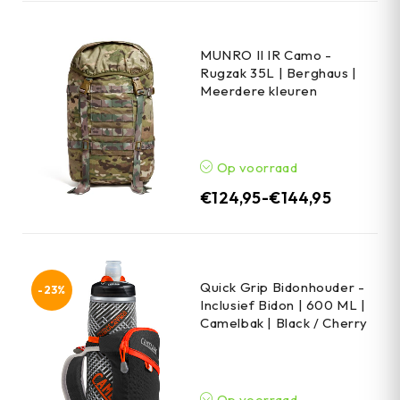
MUNRO II IR Camo -
Rugzak 35L | Berghaus |
Meerdere kleuren
Op voorraad
€
124,95
-
€
144,95
Quick Grip Bidonhouder -
-23%
Inclusief Bidon | 600 ML |
Camelbak | Black / Cherry
Op voorraad