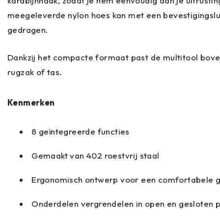
karabijnhaak, zodat je hem eenvoudig aan je uitrusti
meegeleverde nylon hoes kan met een bevestigingslus
gedragen.
Dankzij het compacte formaat past de multitool bove
rugzak of tas.
Kenmerken
8 geïntegreerde functies
Gemaakt van 402 roestvrij staal
Ergonomisch ontwerp voor een comfortabele g
Onderdelen vergrendelen in open en gesloten p