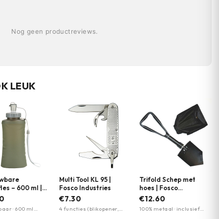
Nog geen productreviews.
OK LEUK
wbare
Multi Tool KL 95 |
Trifold Schep met
les – 600 ml |
Fosco Industries
hoes | Fosco
C.
Industries
50
€7.30
€12.60
aar · 600 ml
4 functies (blikopener,
100% metaal · inclusief
· draaghendel
schroevendraaier, mes,
katoenen hoes ·