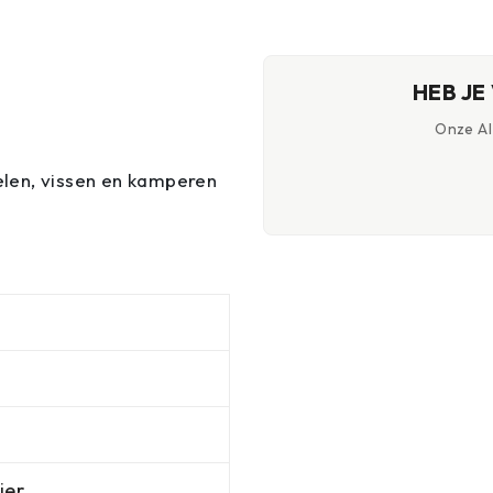
vergrendelbare functies
HEB JE
Onze AI-
elen, vissen en kamperen
ier