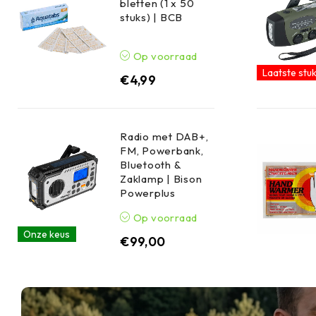
bletten (1 x 50
stuks) | BCB
Op voorraad
Laatste stuk
€
4,99
Radio met DAB+,
FM, Powerbank,
Bluetooth &
Zaklamp | Bison
Powerplus
Op voorraad
Onze keus
€
99,00