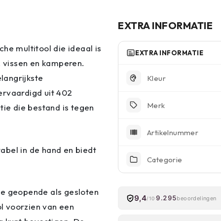
EXTRA INFORMATIE
he multitool die ideaal is
EXTRA INFORMATIE
n, vissen en kamperen.
elangrijkste
Kleur
ervaardigd uit 402
Merk
tie die bestand is tegen
Artikelnummer
abel in de hand en biedt
Categorie
de geopende als gesloten
9,4
9.295
beoordelingen
/10
ol voorzien van een