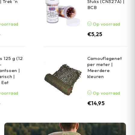
| Trek 'n
Stuks (CN327A) |
BCB
voorraad
Op voorraad
5
€
5,25
s 125 g (12
Camouflagenet
-
per meter |
antsoen |
Meerdere
risch |
kleuren
n Eat
voorraad
Op voorraad
5
€
14,95