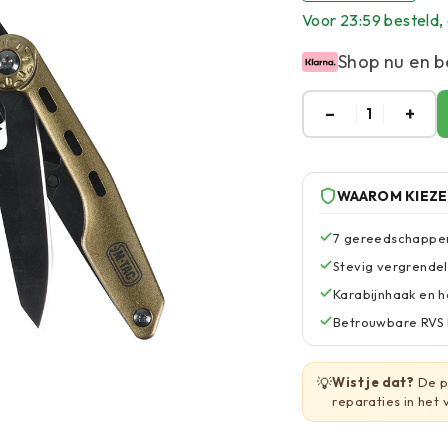
Voor 23:59 besteld, 
Shop nu en b
–
+
1
WAAROM KIEZ
7 gereedschappen
Stevig vergrendel
Karabijnhaak en 
Betrouwbare RVS k
💡
Wist je dat?
De p
reparaties in het 