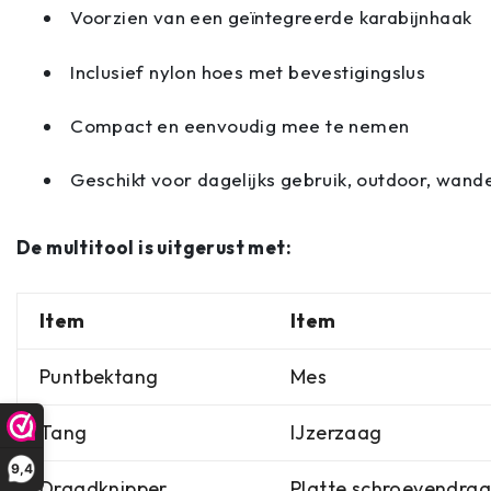
Voorzien van een geïntegreerde karabijnhaak
Inclusief nylon hoes met bevestigingslus
Compact en eenvoudig mee te nemen
Geschikt voor dagelijks gebruik, outdoor, wand
De multitool is uitgerust met:
Item
Item
Puntbektang
Mes
Tang
IJzerzaag
9,4
Draadknipper
Platte schroevendraa