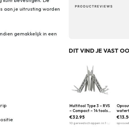
ng kunt bevestigen. De
PRODUCTREVIEWS
 aan je uitrusting worden
ndien gemakkelijk in een
DIT VIND JE VAST O
rip
Multitool Type 3 – RVS
Opvou
– Compact – 14 tools |
waterf
M-Tac
101 IN
€32.95
€13.
ositie
10 gereedschappen in 1 ·
opvouwb
roestvrij staal (402) ·
inhoud 