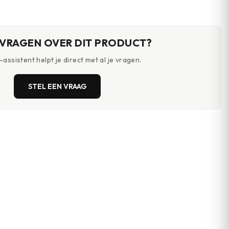
priem) · roestvrij staal ·
opvouwbaar
compact opklapbaar
design
 VRAGEN OVER DIT PRODUCT?
assistent helpt je direct met al je vragen.
STEL EEN VRAAG