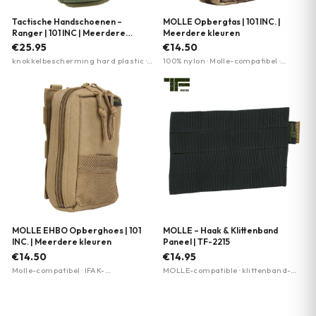
Tactische Handschoenen –
MOLLE Opbergtas | 101 INC. |
Ranger | 101 INC | Meerdere
Meerdere kleuren
kleuren
€25.95
€14.50
knokkelbescherming hard plastic ·
100% nylon · Molle-compatibel ·
four-way stretch stof · stevige grip
Upright design
MOLLE EHBO Opberghoes | 101
MOLLE – Haak & Klittenband
INC. | Meerdere kleuren
Paneel | TF-2215
€14.50
€14.95
Molle-compatibel · IFAK-
MOLLE-compatible · klittenband-
gereedschap opslag · 100% nylon
compatible · 2 adapters
meegeleverd (2-rij en 4-rij)