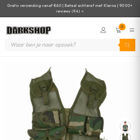
Gratis verzending vanaf €60 | Betaal achteraf met Klarna | 9000+
reviews (9.4) ⭐
0