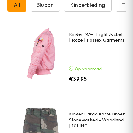
All
Sluban
Kinderkleding
T-sh
Kinder MA-1 Flight Jacket
| Roze | Fostex Garments
Op voorraad
€
39,95
Kinder Cargo Korte Broek
Stonewashed - Woodland
| 101 INC.