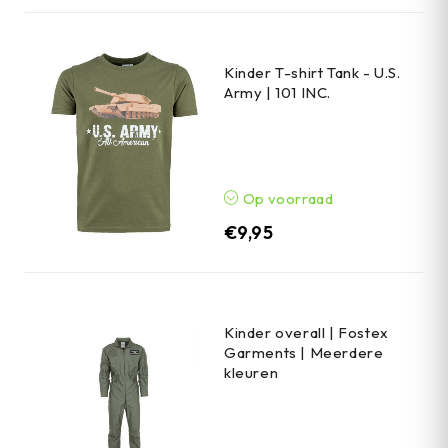
Kinder T-shirt Tank - U.S.
Army | 101 INC.
Op voorraad
€
9,95
Kinder overall | Fostex
Garments | Meerdere
kleuren