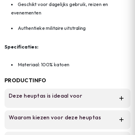
Geschikt voor dagelijks gebruik, reizen en
evenementen
Authentieke militaire uitstraling
Specificaties:
Materiaal: 100% katoen
PRODUCTINFO
Deze heuptas is ideaal voor
Voor reizigers, festivalgangers en
Waarom kiezen voor deze heuptas
backpackers die hun essentiëlen veilig willen
dragen. De compacte heuptas is geschikt
voor dagelijks gebruik, toerisme en festivals