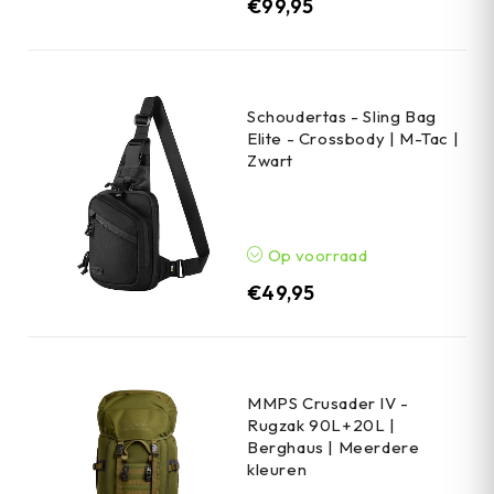
€
99,95
Schoudertas - Sling Bag
Elite - Crossbody | M-Tac |
Zwart
Op voorraad
€
49,95
MMPS Crusader IV -
Rugzak 90L+20L |
Berghaus | Meerdere
kleuren