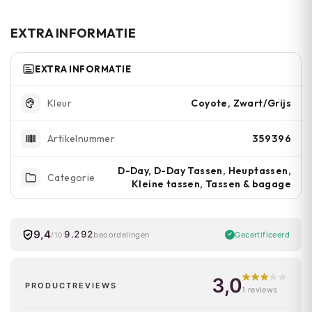
tas over je schouder te hangen als
crossbody-tas voor extra gemak.
EXTRA INFORMATIE
EXTRA INFORMATIE
Coyote, Zwart/Grijs
Kleur
359396
Artikelnummer
D-Day, D-Day Tassen, Heuptassen,
Categorie
Kleine tassen, Tassen & bagage
9,4
9.292
Gecertificeerd
beoordelingen
/10
3,0
PRODUCTREVIEWS
1 reviews