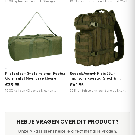
100% nylon materiaal · Stevige
100% nylon · compact formaat 25×15
ketting bevestiging · Ruime
cm · lichtgewicht
kaarthouder
Pilotentas – Grote reistas | Fostex
Rugzak Assault Klein 25L –
Garments | Meerdere kleuren
Tactische Rugzak | Stealth |
Meerdere kleuren
€39.95
€41.95
100% katoen · Diverse kleuren
25 liter inhoud · meerdere vakken
beschikbaar · Ruime inhoud
met rits · comfortabel
draagcomfort
HEB JE VRAGEN OVER DIT PRODUCT?
Onze AI-assistent helpt je direct met al je vragen.