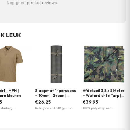
Nog geen productreviews.
OK LEUK
irt | MFH |
Slaapmat 1-persoons
Afdekzeil 3,8 x 5 Meter
ere kleuren
– 10mm | Groen |
– Waterdichte Tarp |
Fosco Industries
Fosco Industries |
5
€26.25
€39.95
Woodland
luiting ·
lichtgewicht 510 gram ·
100% polyethyleen ·
polyester mix ·
compact opvouwbaar ·
woodland
eke pasvorm
10mm dik
camouflagepatroon ·
waterdicht