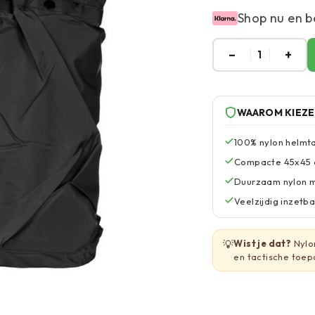
Shop nu en b
–
+
1
WAAROM KIEZ
100% nylon helmta
Compacte 45x45 cm
Duurzaam nylon ma
Veelzijdig inzetba
💡
Wist je dat?
Nylon
en tactische toep