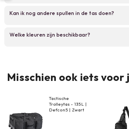
De tas is gemaakt van 100% nylon met waterdicht
Kan ik nog andere spullen in de tas doen?
helm blijft droog bij licht regen en vocht.
Ja, door het compacte multifunctionele design ku
Welke kleuren zijn beschikbaar?
zoals handschoenen of sjaals meenemen.
De tas is verkrijgbaar in legergroen, zwart en gr
Misschien ook iets voor 
Tactische
Trolleytas - 135L |
Defcon5 | Zwart