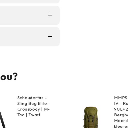
e afwerking, dus je
n je ook kleine spullen
oen.
jou?
Schoudertas -
MMPS 
Sling Bag Elite -
IV - R
Crossbody | M-
90L+2
Tac | Zwart
Bergha
Meerd
kleure