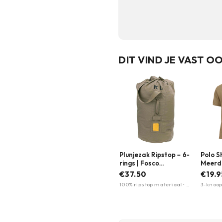
DIT VIND JE VAST O
Plunjezak Ripstop – 6-
Polo Sh
rings | Fosco
Meerd
Industries | Meerdere
€37.50
€19.9
kleuren
100% ripstop materiaal · 6
3-knoops
ringen · duurzaam
katoen/
klassi