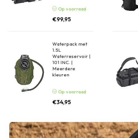
Op voorraad
€
99,95
Waterpack met
1.5L
Waterreservoir |
101 INC. |
Meerdere
kleuren
Op voorraad
€
34,95