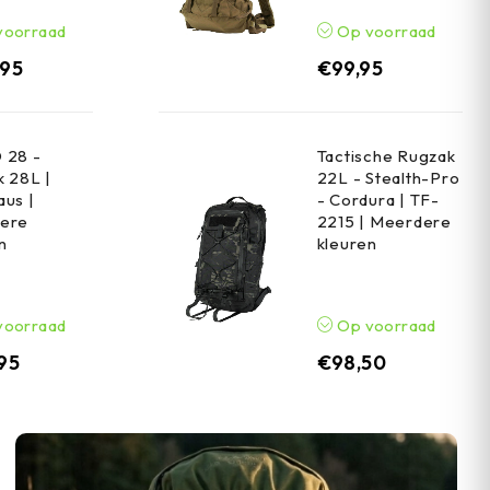
voorraad
Op voorraad
,95
€
99,95
 28 -
Tactische Rugzak
 28L |
22L - Stealth-Pro
us |
- Cordura | TF-
ere
2215 | Meerdere
n
kleuren
voorraad
Op voorraad
,95
€
98,50