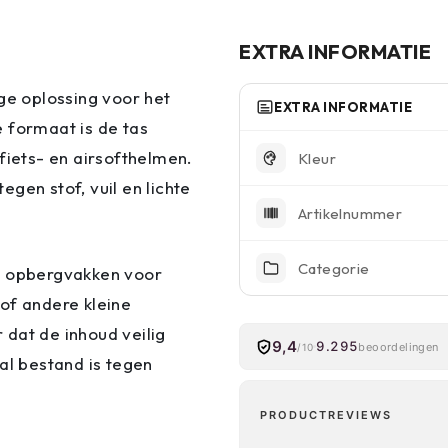
EXTRA INFORMATIE
ge oplossing voor het
EXTRA INFORMATIE
 formaat is de tas
fiets- en airsofthelmen.
Kleur
gen stof, vuil en lichte
Artikelnummer
Categorie
ge opbergvakken voor
of andere kleine
r dat de inhoud veilig
9,4
9.295
beoordelingen
/10
al bestand is tegen
PRODUCTREVIEWS