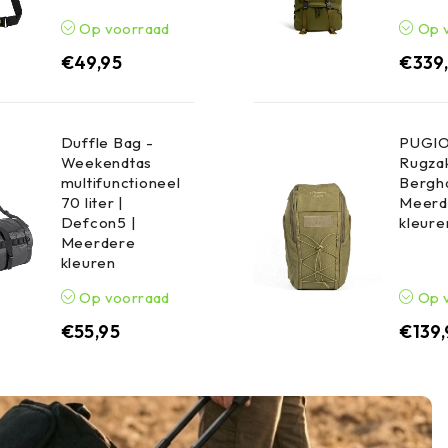
Op voorraad
Op 
€
49,95
€
339
Duffle Bag -
PUGIO
Weekendtas
Rugzak
multifunctioneel
Bergha
70 liter |
Meerd
Defcon5 |
kleure
Meerdere
kleuren
Op voorraad
Op 
€
55,95
€
139