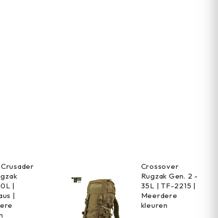
Crusader
Crossover
ugzak
Rugzak Gen. 2 -
0L |
35L | TF-2215 |
us |
Meerdere
ere
kleuren
n