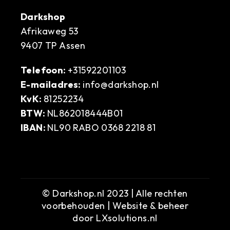
Darkshop
Afrikaweg 53
9407 TP Assen
Telefoon:
+31592201103
E-mailadres:
info@darkshop.nl
KvK:
81252234
BTW:
NL862018444B01
IBAN:
NL90 RABO 0368 2218 81
© Darkshop.nl 2023 | Alle rechten
voorbehouden | Website & beheer
door
LXsolutions.nl