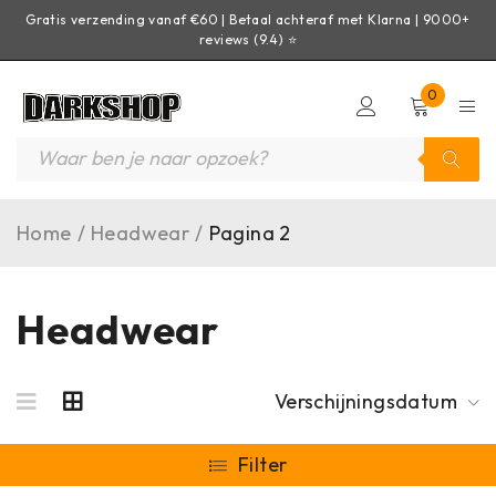
Gratis verzending vanaf €60 | Betaal achteraf met Klarna | 9000+
reviews (9.4) ⭐
0
Home
/
Headwear
/
Pagina 2
Headwear
Verschijningsdatum
Filter