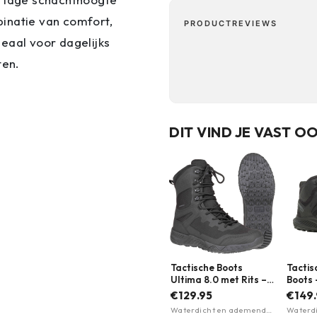
inatie van comfort,
PRODUCTREVIEWS
ideaal voor dagelijks
ten.
DIT VIND JE VAST O
Tactische Boots
Tactis
Ultima 8.0 met Rits –
Boots 
Waterproof & Vegan |
Merrel
€129.95
€149
Magnum | Meerdere
kleure
Waterdicht en ademend ·
Waterd
kleuren