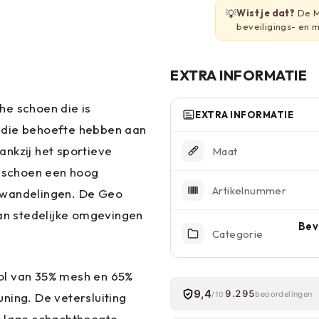
💡
Wist je dat?
De M
beveiligings- en m
EXTRA INFORMATIE
he schoen die is
EXTRA INFORMATIE
 die behoefte hebben aan
nkzij het sportieve
Maat
 schoen een hoog
Artikelnummer
 wandelingen. De Geo
van stedelijke omgevingen
Bev
Categorie
ol van 35% mesh en 65%
9,4
9.295
beoordelingen
ning. De vetersluiting
/10
e lage schachthoogte