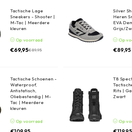
Tactische Lage
Silver 
Sneakers - Shooter |
Heren S
M-Tac | Meerdere
EVA Dem
kleuren
Grijs/Zw
Op voorraad
Op vo
€
69,95
€
89,95
€
89,95
Tactische Schoenen -
T8 Spect
Waterproof,
Tactisch
Antistatisch,
Rits | G
Oliebestendig | M-
Zwart
Tac | Meerdere
kleuren
Op voorraad
Op vo
€
109,95
€
119,9