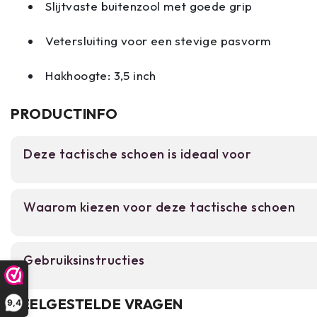
Slijtvaste buitenzool met goede grip
Vetersluiting voor een stevige pasvorm
Hakhoogte: 3,5 inch
PRODUCTINFO
Deze tactische schoen is ideaal voor
Voor beveiligingsmedewerkers, militairen en out
Waarom kiezen voor deze tactische schoen
een betrouwbare schoen nodig hebben voor lan
Geschikt voor stadswandelen tot ruig terrein en t
Lichtgewicht ontwerp met schokabsorbere
Gebruiksinstructies
gedurende lange shifts.
Ademend mesh bovenwerk voorkomt vocht
Controleer voor eerste gebruik of de schoen goed
VEELGESTELDE VRAGEN
9,4
warmteopbouw.
en voorvoet. Trek de schoen aan via de gulp en 