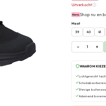
Uitverkocht
Shop nu en b
Maat
39
40
41
–
+
1
WAAROM KIEZ
Lichtgewicht tact
Schokabsorberend
Stevige buitenzoo
Ademend bovenwer