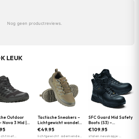
Nog geen productreviews.
OK LEUK
che Outdoor
Tactische Sneakers –
SFC Guard Mid Safety
– Nova 3 Mid |
Lichtgewicht wandel
Boots (S3) –
l | Meerdere
schoenen | EVA-zool |
Werkschoenen | Shoes
.95
€49.95
€109.95
n
M-Tac | Meerdere
for Crews | Zwart
icht met
lichtgewicht · ademende
stalen neuskapje ·
kleuren