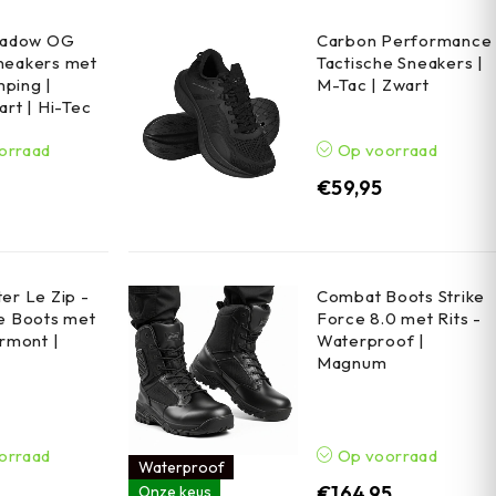
Shadow OG
Carbon Performance
neakers met
Tactische Sneakers |
ping |
M-Tac | Zwart
art | Hi-Tec
orraad
Op voorraad
€
59,95
er Le Zip -
Combat Boots Strike
e Boots met
Force 8.0 met Rits -
armont |
Waterproof |
Magnum
orraad
Op voorraad
Waterproof
5
€
164,95
Onze keus