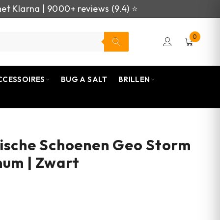
et Klarna | 9000+ reviews (9.4) ⭐
0
CCESSOIRES
BUG A SALT
BRILLEN
ische Schoenen Geo Storm
num | Zwart