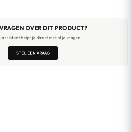
an · Vibram TC5+
mesh-panelen · EVA-
antiperforatiezool ·
ol voor grip ·
foam zool
antislipzool
 Air Cushion
mping
 VRAGEN OVER DIT PRODUCT?
assistent helpt je direct met al je vragen.
STEL EEN VRAAG