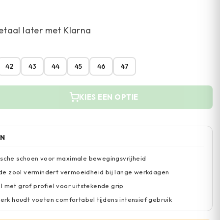
etaal later met Klarna
42
43
44
45
46
47
KIES EEN OPTIE
EN
ische schoen voor maximale bewegingsvrijheid
e zool vermindert vermoeidheid bij lange werkdagen
l met grof profiel voor uitstekende grip
k houdt voeten comfortabel tijdens intensief gebruik