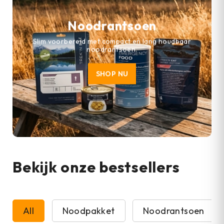
Noodrantsoen
Slim voorbereid met compact en lang houdbaar
noodrantsoen.
SHOP NU
Bekijk onze bestsellers
All
Noodpakket
Noodrantsoen