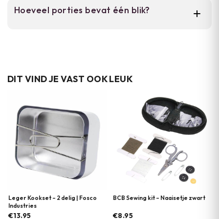
Ja, deze maaltijd is glutenvrij en gemaakt
Hoeveel porties bevat één blik?
met lokale Duitse ingrediënten.
Het blik bevat 400 gram en is voor één
persoon als volwaardige maaltijd.
DIT VIND JE VAST OOK LEUK
Leger Kookset – 2 delig | Fosco
BCB Sewing kit – Naaisetje zwart
Industries
€13.95
€8.95