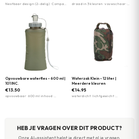
Nestbaar design (2-delig) · Compact
draad in 3 kleuren · vouwschaar ·
en lichtgewicht · Hittebestendig
veiligheidsspelden
Opvouwbare waterfles – 600 ml |
Waterzak Klein – 12 liter |
101 INC.
Meerdere kleuren
€13.50
€14.95
opvouwbaar · 600 ml inhoud ·
waterdicht · lichtgewicht ·
draaghendel
kliksysteem
HEB JE VRAGEN OVER DIT PRODUCT?
Onze AI-assistent helpt je direct met al je vragen.