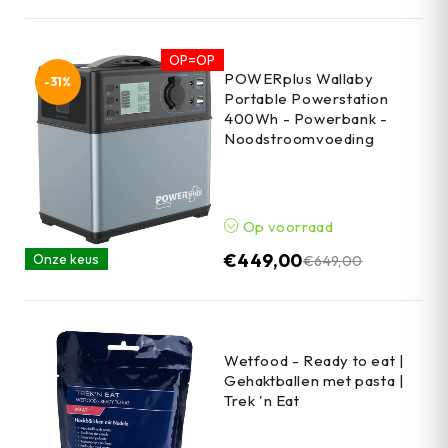
OP=OP
POWERplus Wallaby
-31%
Portable Powerstation
400Wh - Powerbank -
Noodstroomvoeding
Op voorraad
€
449,00
Onze keus
€
649,00
Wetfood - Ready to eat |
Gehaktballen met pasta |
Trek 'n Eat