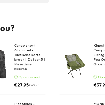
 voor sport, wandelen
zonder onnodig zwaar
jou?
Cargo short
Klapst
Advanced -
Campin
Tactische korte
Lichtg
broek | Defcon5 |
Fox Ou
Meerdere
Groen
kleuren
Op voorraad
Op 
€
27,95
€
37,
€
49,95
Plaszakjes -
MUNRO