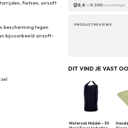
orrijden, fietsen, airsoft
9,4
9.300
beoordelingen
/10
PRODUCTREVIEWS
ls bescherming tegen
n bijvoorbeeld airsoft-
DIT VIND JE VAST O
zel
Waterzak Middel – 50
Handdo