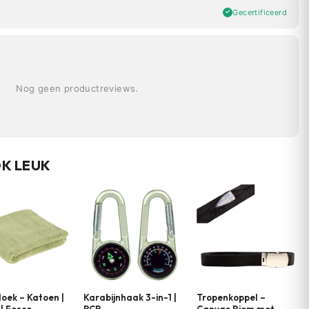
Gecertificeerd
Nog geen productreviews.
OK LEUK
ek – Katoen |
Karabijnhaak 3-in-1 |
Tropenkoppel –