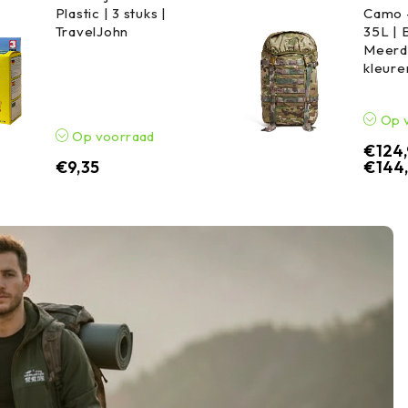
Plastic | 3 stuks |
Camo 
TravelJohn
35L | 
Meerd
kleure
Op 
Op voorraad
€
124
€
9,35
€
144