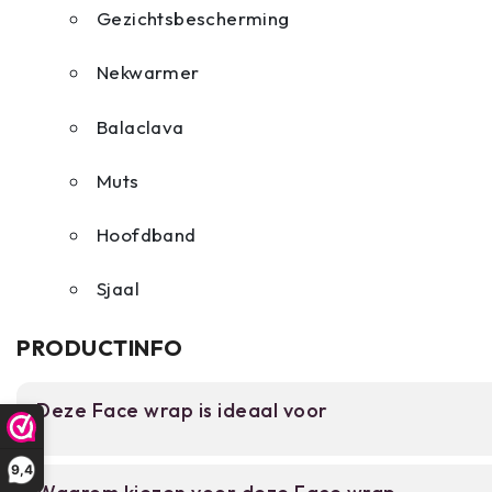
Gezichtsbescherming
Nekwarmer
Balaclava
Muts
Hoofdband
Sjaal
PRODUCTINFO
Deze Face wrap is ideaal voor
Voor outdoorenthusiasten en backpackers die een
9,4