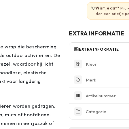
💡
Wist je dat?
Micro
dan een briefje pa
EXTRA INFORMATIE
ce wrap die bescherming
EXTRA INFORMATIE
nde outdooractiviteiten. De
zel, waardoor hij licht
Kleur
naadloze, elastische
Merk
ikt voor langdurig
Artikelnummer
nieren worden gedragen,
Categorie
a, muts of hoofdband.
nemen in een jaszak of