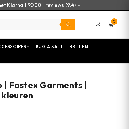
et Klarna | 9000+ reviews (9.4) ⭐
0
CCESSOIRES
BUG A SALT
BRILLEN
 | Fostex Garments |
 kleuren