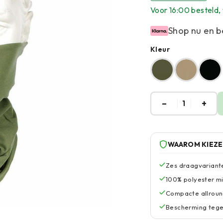
Voor 16:00 besteld
Shop nu en b
Kleur
–
+
1
WAAROM KIEZ
Zes draagvariante
100% polyester mic
Compacte allroun
Bescherming tegen