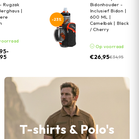
- Rugzak
Bidonhouder -
Berghaus |
Inclusief Bidon |
ere
600 ML |
-23%
n
Camelbak | Black
/ Cherry
voorraad
Op voorraad
,95
-
,95
€
26,95
€
34,95
T-shirts & Polo's