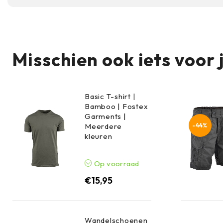
Ja, het lichte en ademende materiaal is geschikt
en camping. Het biedt bescherming tegen weer 
te zijn.
Misschien ook iets voor 
Basic T-shirt |
Bamboo | Fostex
Garments |
-44%
Meerdere
kleuren
Op voorraad
€
15,95
Wandelschoenen