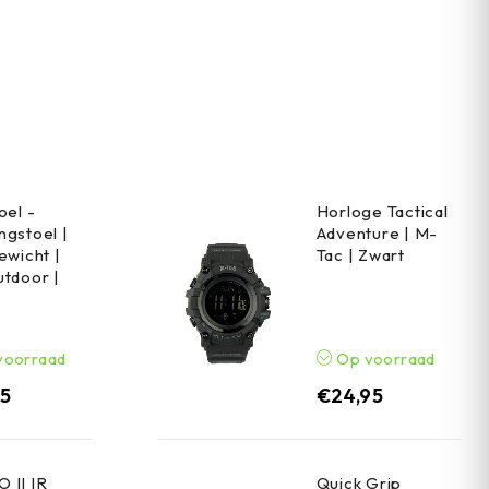
oel -
Horloge Tactical
gstoel |
Adventure | M-
ewicht |
Tac | Zwart
tdoor |
voorraad
Op voorraad
95
€
24,95
 II IR
Quick Grip