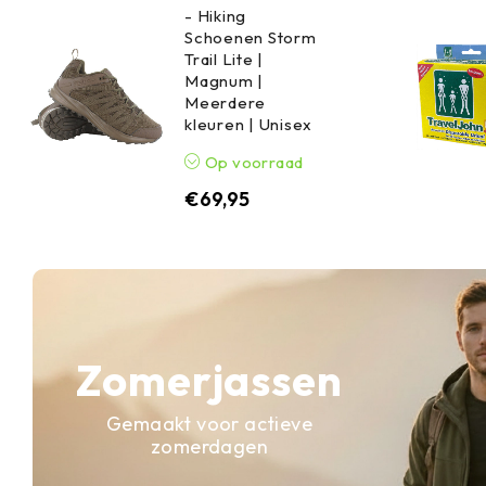
- Hiking
Schoenen Storm
Trail Lite |
Magnum |
Meerdere
kleuren | Unisex
Op voorraad
€
69,95
Zomerjassen
Gemaakt voor actieve
zomerdagen