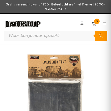
Gratis verzending vanaf €60 | Betaal achteraf met Klarna | 9000+
reviews (9.4) ⭐
0