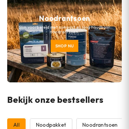
Noodrantsoen
Slim voorbereid met compact en lang houdbaar
noodrantsoen.
SHOP NU
Bekijk onze bestsellers
All
Noodpakket
Noodrantsoen