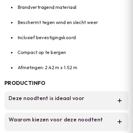
Brandvertragend materiaal
Beschermt tegen wind en slecht weer
Inclusief bevestigingskoord
Compact op te bergen
Afmetingen: 2.42 m x 1.52 m
PRODUCTINFO
Deze noodtent is ideaal voor
Voor backpackers, wandelaars en survival-
Waarom kiezen voor deze noodtent
enthousiasten die een betrouwbare
noodoplossing nodig hebben. Ideaal als