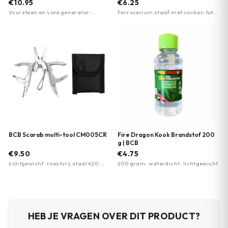
€10.95
€6.25
Vuursteen en vonkgenerator ·
Ferrocerium staaf met vonken tot
Hexamineblokken voor stabiele
3000°C · Waterbestendig en
vlam · Gecomprimeerde watten en
weerbestendig · Geïntegreerde
tondel
kompas
BCB Scarab multi-tool CM005CR
Fire Dragon Kook Brandstof 200
g | BCB
€9.50
€4.75
lichtgewicht · roestvrij staal 420 ·
200 gram · waterdicht · lichtgewicht
inklapbaar handvatontwerp
HEB JE VRAGEN OVER DIT PRODUCT?