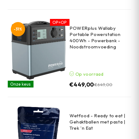
OP=OP
POWERplus Wallaby
-31%
Portable Powerstation
400Wh - Powerbank -
Noodstroomvoeding
Op voorraad
€
449,00
Onze keus
€
649,00
Wetfood - Ready to eat |
Gehaktballen met pasta |
Trek 'n Eat