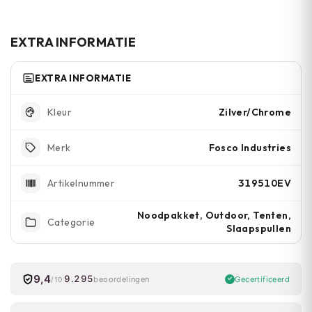
terug, wat je in donkerheid beter zichtbaar
maakt voor hulpdiensten.
EXTRA INFORMATIE
EXTRA INFORMATIE
Zilver/Chrome
Kleur
Fosco Industries
Merk
319510EV
Artikelnummer
Noodpakket, Outdoor, Tenten,
Categorie
Slaapspullen
9,4
9.295
Gecertificeerd
beoordelingen
/10