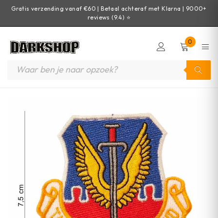
Gratis verzending vanaf €60 | Betaal achteraf met Klarna | 9000+
reviews (9.4) ⭐
0