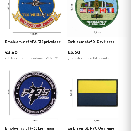
Embleem stof VFA-132 privateer
Embleem stof D-Day Horsa
€3.60
€3.60
zelfklevend of naaibaar · VFA-132
geborduurd · zelfklevende
Privateer squadron design
achterzijde · strijkbaar
Embleem stof F-35 Lightning
Embleem 3D PVC Oekraine