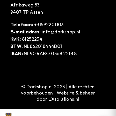
Afrikaweg 53
9407 TP Assen
Telefoon:
+31592201103
E-mailadres:
info@darkshop.nl
KvK:
81252234
BTW:
NL862018444B01
IBAN:
NL90 RABO 0368 2218 81
© Darkshop.nl 2023 | Alle rechten
voorbehouden | Website & beheer
door
LXsolutions.nl