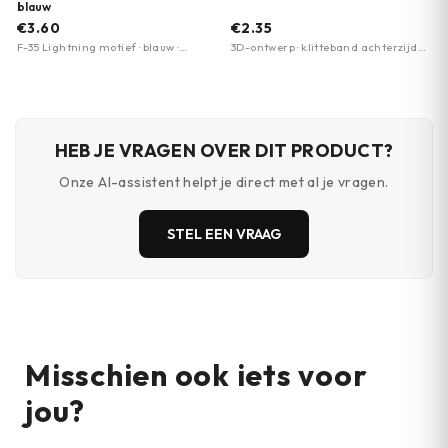
blauw
€3.60
€2.35
F-35 Lightning motief · blauw ·
3D-ontwerp · klitteband achterzijde ·
zelfklevend of naaib­aar
PVC-materiaal
HEB JE VRAGEN OVER DIT PRODUCT?
Onze AI-assistent helpt je direct met al je vragen.
STEL EEN VRAAG
Misschien ook iets voor
jou?