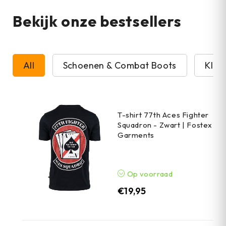
Bekijk onze bestsellers
All
Schoenen & Combat Boots
Kled
T-shirt 77th Aces Fighter
Squadron - Zwart | Fostex
Garments
Op voorraad
€
19,95