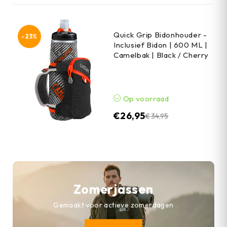
Quick Grip Bidonhouder -
-23%
Inclusief Bidon | 600 ML |
Camelbak | Black / Cherry
Op voorraad
€
26,95
€
34,95
Zomerjassen
Gemaakt voor actieve zomerdagen