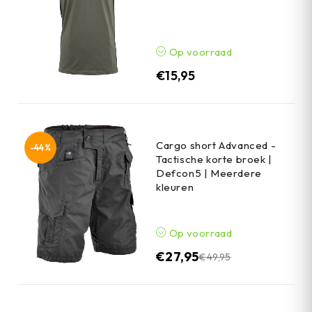
Op voorraad
€
15,95
Cargo short Advanced -
-44%
Tactische korte broek |
Defcon5 | Meerdere
kleuren
Op voorraad
€
27,95
€
49,95