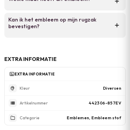
dragen. Opstrijken is sneller, maar kan na
stoffen.
veel wassen losraken.
Specifieke afmetingen zijn niet vermeld.
Kan ik het embleem op mijn rugzak
Neem contact op voor precieze maten voor je
bevestigen?
project.
Ja, het embleem past perfect op rugzakken
en tassen. Opnaaien wordt aanbevolen voor
betere duurzaamheid.
EXTRA INFORMATIE
EXTRA INFORMATIE
Diversen
Kleur
442306-857EV
Artikelnummer
Emblemen, Embleem stof
Categorie