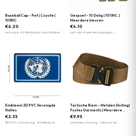
Baseball Cap – Pet | Coyote |
Gespset – 10 Delig | 101 INC. |
101INC
Meerdere kleuren
€6.20
€4.10
one size · klittenband verstelbaar · 4
set van meerdere gespen ·
kleuren beschikbaar
verkrijgbaar in zwart en groen · 3
kleuren beschikbaar
Embleem 3D PVC Verenigde
Tactische Riem – Metalen Sluiting|
Naties
Fostex Garments | Meerdere
kleuren
€2.35
€9.95
3D PVC uitvoering · klitteband
metalen sluiting · robuust en
achterzijde · Verenigde Naties
duurzaam · snelsluiting
motief