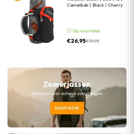
Camelbak | Black / Cherry
Op voorraad
€
26,95
€
34,95
Zomerjassen
Gemaakt voor actieve zomerdagen
SHOP NOW