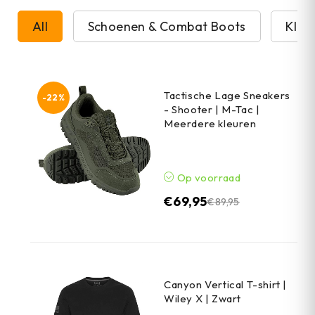
All
Schoenen & Combat Boots
Kled
Tactische Lage Sneakers
-22%
- Shooter | M-Tac |
Meerdere kleuren
Op voorraad
€
69,95
€
89,95
Canyon Vertical T-shirt |
Wiley X | Zwart