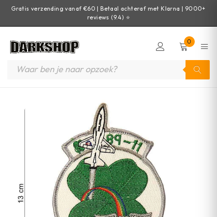
Gratis verzending vanaf €60 | Betaal achteraf met Klarna | 9000+
reviews (9.4) ⭐
0