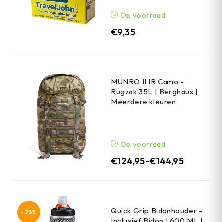
Op voorraad
€
9,35
MUNRO II IR Camo -
Rugzak 35L | Berghaus |
Meerdere kleuren
Op voorraad
€
124,95
-
€
144,95
Quick Grip Bidonhouder -
-23%
Inclusief Bidon | 600 ML |