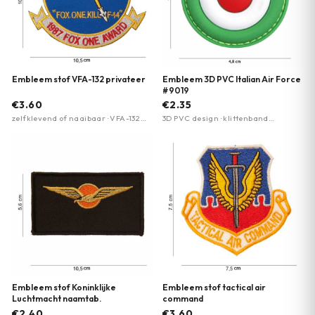
Embleem stof VFA-132 privateer
Embleem 3D PVC Italian Air Force
#9019
€3.60
€2.35
zelfklevend of naaibaar · VFA-132
3D PVC design · klittenband
Privateer squadron design
achterzijde · Italian Air Force motief
Embleem stof Koninklijke
Embleem stof tactical air
Luchtmacht naamtab.
command
€2.40
€3.60