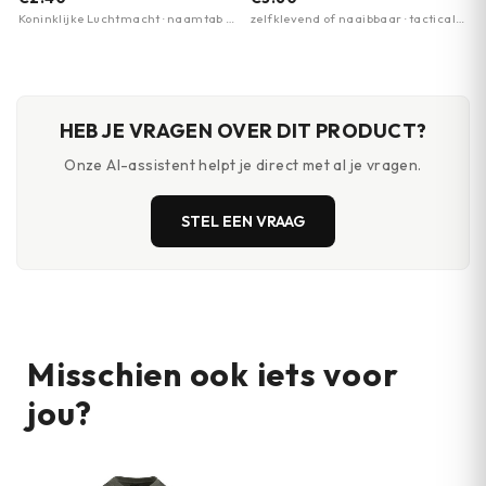
Koninklijke Luchtmacht · naamtab ·
zelfklevend of naaibbaar · tactical
stofembleem
design · air command motief
HEB JE VRAGEN OVER DIT PRODUCT?
Onze AI-assistent helpt je direct met al je vragen.
STEL EEN VRAAG
Misschien ook iets voor
jou?