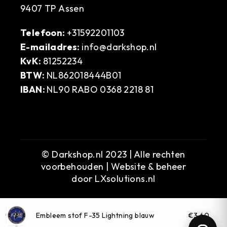
9407 TP Assen
Telefoon:
+31592201103
E-mailadres:
info@darkshop.nl
KvK:
81252234
BTW:
NL862018444B01
IBAN:
NL90 RABO 0368 2218 81
© Darkshop.nl 2023 | Alle rechten
voorbehouden | Website & beheer
door
LXsolutions.nl
Embleem stof F-35 Lightning blauw
€3,60