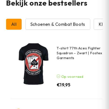
Bekijk onze bestsellers
All
Schoenen & Combat Boots
Kled
T-shirt 77th Aces Fighter
Squadron - Zwart | Fostex
Garments
Op voorraad
€
19,95