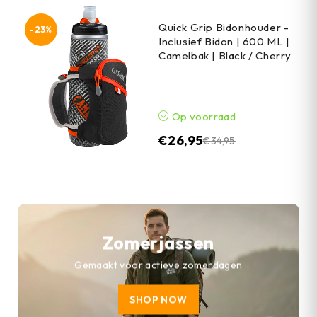
Quick Grip Bidonhouder -
-23%
Inclusief Bidon | 600 ML |
Camelbak | Black / Cherry
Op voorraad
€
26,95
€
34,95
Zomerjassen
Gemaakt voor actieve zomerdagen
SHOP NOW