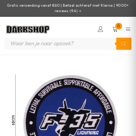
Gratis verzending vanaf €60 | Betaal achteraf met Klarna | 9000+
reviews (9.4) ⭐
0