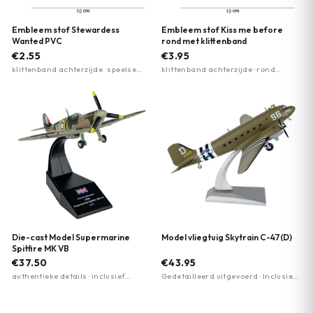
Embleem stof Stewardess
Embleem stof Kiss me before
Wanted PVC
rond met klittenband
€2.55
€3.95
klittenband achterzijde · speelse
klittenband achterzijde · rond
boodschap · eenvoudig
design · zacht stoffen materiaal
bevestigbaar
Die-cast Model Supermarine
Model vliegtuig Skytrain C-47(D)
Spitfire MK VB
€37.50
€43.95
authentieke details · inclusief
Gedetailleerd uitgevoerd · Inclusief
standaard · robuuste constructie
standaard · Historische C-47
Skytrain