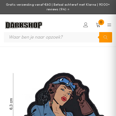
Gratis verzending vanaf €60 | Betaal achteraf met Klarna | 9000+
reviews (9.4) ⭐
0