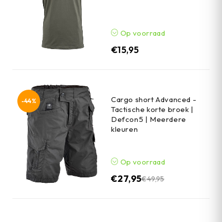
Op voorraad
€
15,95
Cargo short Advanced -
-44%
Tactische korte broek |
Defcon5 | Meerdere
kleuren
Op voorraad
€
27,95
€
49,95