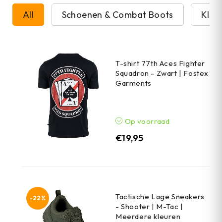
All
Schoenen & Combat Boots
Kled
T-shirt 77th Aces Fighter
Squadron - Zwart | Fostex
Garments
Op voorraad
€
19,95
Tactische Lage Sneakers
-22%
- Shooter | M-Tac |
Meerdere kleuren