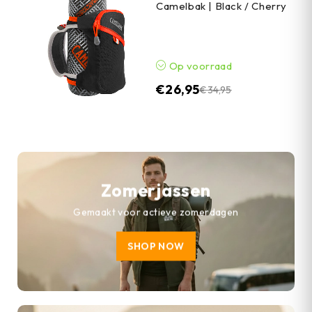
Camelbak | Black / Cherry
Op voorraad
€
26,95
€
34,95
Zomerjassen
Gemaakt voor actieve zomerdagen
SHOP NOW