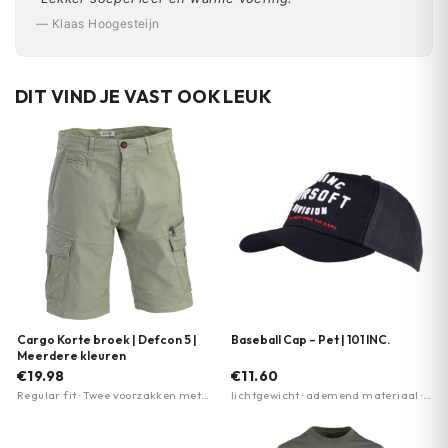
— Klaas Hoogesteijn
DIT VIND JE VAST OOK LEUK
Cargo Korte broek | Defcon 5 |
Baseball Cap – Pet | 101 INC.
Meerdere kleuren
€19.98
€11.60
Regular fit · Twee voorzakken met
lichtgewicht · ademend materiaal ·
versterkte randen · Zak met
verstelbare pasvorm
ritssluiting