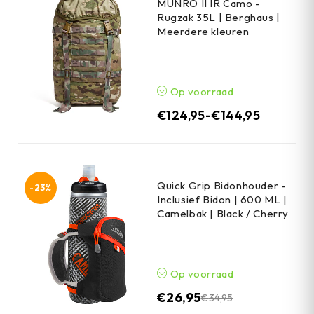
MUNRO II IR Camo -
Rugzak 35L | Berghaus |
Meerdere kleuren
Op voorraad
€
124,95
-
€
144,95
Quick Grip Bidonhouder -
-23%
Inclusief Bidon | 600 ML |
Camelbak | Black / Cherry
Op voorraad
€
26,95
€
34,95