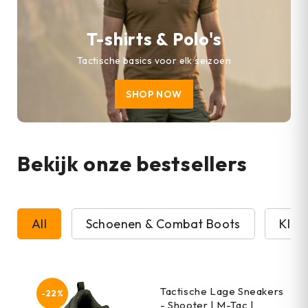
T-shirts & Polo's
Tactische basics voor elk seizoen
SHOP NOW
Bekijk onze bestsellers
All
Schoenen & Combat Boots
Kled
Tactische Lage Sneakers
-22%
- Shooter | M-Tac |