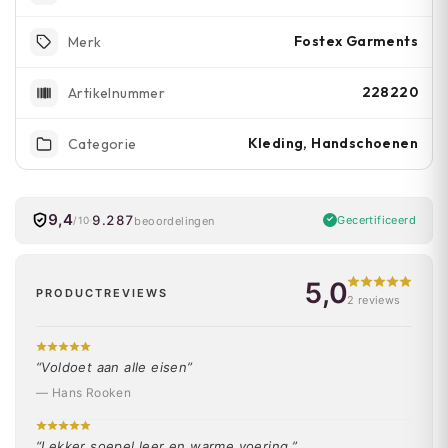
Fostex Garments
Merk
228220
Artikelnummer
Kleding, Handschoenen
Categorie
9,4
9.287
Gecertificeerd
beoordelingen
/10
5,0
PRODUCTREVIEWS
2 reviews
“Voldoet aan alle eisen”
— Hans Rooken
“Lekker soepel leer en warme voering.”