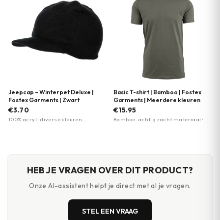
Jeepcap – Winterpet Deluxe |
Basic T-shirt | Bamboo | Fostex
Fostex Garments | Zwart
Garments | Meerdere kleuren
€3.70
€15.95
100% acryl · diverse kleuren
Bamboe-achtig zacht materiaal ·
beschikbaar · luxe uitvoering
Lichtgewicht en ademend ·
Duurzaam en slijtvast
HEB JE VRAGEN OVER DIT PRODUCT?
Onze AI-assistent helpt je direct met al je vragen.
STEL EEN VRAAG