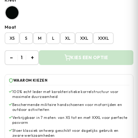
Kleur
Maat
XS
S
M
L
XL
XXL
XXXL
–
+
1
KIES EEN OPTIE
WAAROM KIEZEN
100% echt leder met karakteristieke korrelstructuur voor
maximale duurzaamheid
Beschermende militaire handschoenen voor motorrijden en
outdoor activiteiten
Verkrijgbaar in 7 maten: van XS tot en met XXXL voor perfecte
pasvorm
Stoer klassiek ontwerp geschikt voor dagelijks gebruik en
zware werkzaamheden