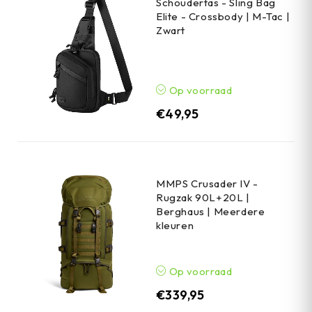
Schoudertas - Sling Bag
Elite - Crossbody | M-Tac |
Zwart
Op voorraad
€
49,95
MMPS Crusader IV -
Rugzak 90L+20L |
Berghaus | Meerdere
kleuren
Op voorraad
€
339,95