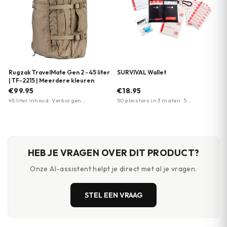
Rugzak TravelMate Gen 2 - 45 liter
SURVIVAL Wallet
| TF-2215 | Meerdere kleuren
€99.95
€18.95
45 liter inhoud · Verborgen
50 pleisters in 3 maten · 5
draagsysteem (wegritsbaar) ·
splintersondes · 3 wondhechtstrips
Verbeterde padding in
draagruggen
HEB JE VRAGEN OVER DIT PRODUCT?
Onze AI-assistent helpt je direct met al je vragen.
STEL EEN VRAAG