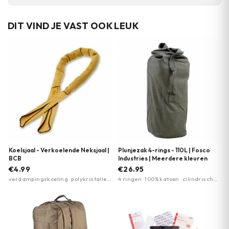
DIT VIND JE VAST OOK LEUK
Koelsjaal - Verkoelende Neksjaal |
Plunjezak 4-rings - 110L | Fosco
BCB
Industries | Meerdere kleuren
€4.99
€26.95
verdampingskoeling · polykristallen
4 ringen · 100% katoen · cilindrische
absorbent · ultieme verkoeling op
vorm
warme dagen