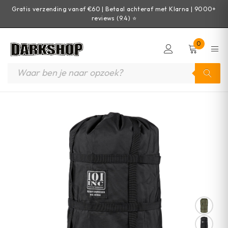
Gratis verzending vanaf €60 | Betaal achteraf met Klarna | 9000+
reviews (9.4) ⭐
0