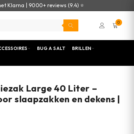
et Klarna | 9000+ reviews (9.4) ⭐
0
CCESSOIRES
BUG A SALT
BRILLEN
ezak Large 40 Liter –
oor slaapzakken en dekens |