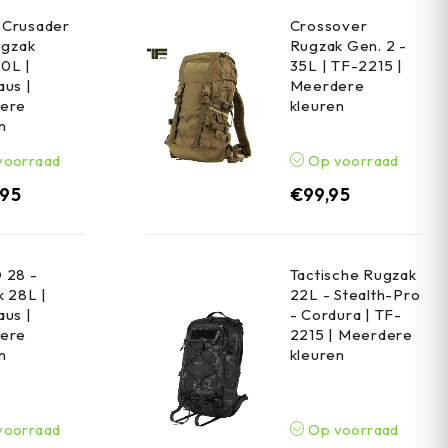
Crusader
Crossover
ugzak
Rugzak Gen. 2 -
0L |
35L | TF-2215 |
us |
Meerdere
ere
kleuren
n
voorraad
Op voorraad
,95
€
99,95
 28 -
Tactische Rugzak
 28L |
22L - Stealth-Pro
us |
- Cordura | TF-
ere
2215 | Meerdere
n
kleuren
voorraad
Op voorraad