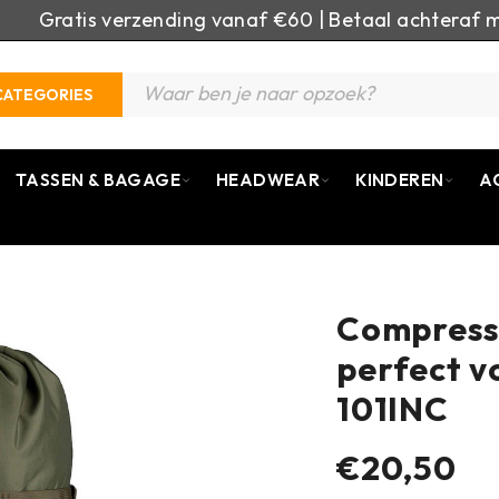
Gratis verzending vanaf €60 | Betaal achteraf m
CATEGORIES
TASSEN & BAGAGE
HEADWEAR
KINDEREN
A
Compressi
perfect v
101INC
€20,50