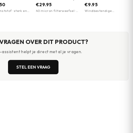
ries | Meerdere
Outdoor
.50
€29.95
€9.95
n
ststof · sterk en
40 micron filterweefsel ·
Windbestendige
m · niet giftig
voorfilter voor grove
gasaansteker ·
deeltjes · waterdichte
Geïntegreerde mes,
afsluiting
kurkentrekker en
flesopener · Navulbaar
met regulier
aanstekergas
 VRAGEN OVER DIT PRODUCT?
assistent helpt je direct met al je vragen.
STEL EEN VRAAG