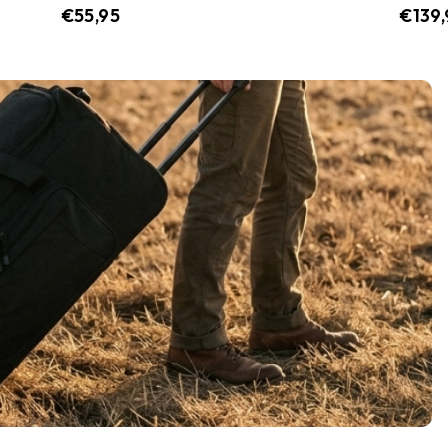
€
55,95
€
139