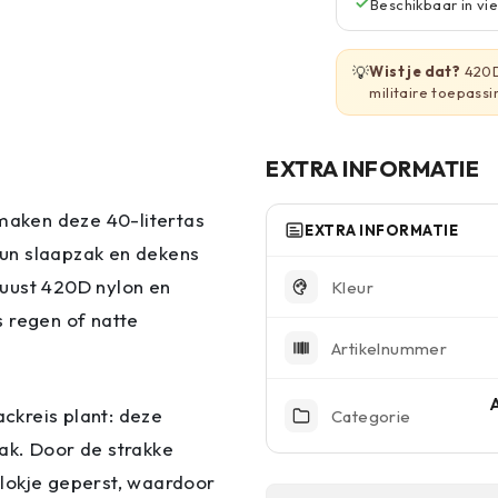
Beschikbaar in vi
💡
Wist je dat?
420D 
militaire toepassi
EXTRA INFORMATIE
aken deze 40-litertas
EXTRA INFORMATIE
un slaapzak en dekens
buust 420D nylon en
Kleur
 regen of natte
Artikelnummer
A
ckreis plant: deze
Categorie
ak. Door de strakke
lokje geperst, waardoor