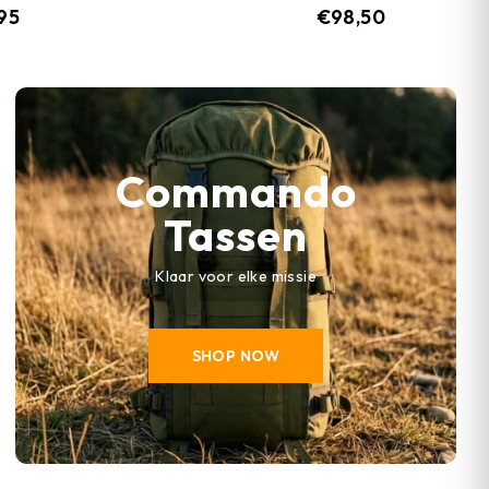
,95
€
98,50
Commando
Tassen
Klaar voor elke missie
SHOP NOW