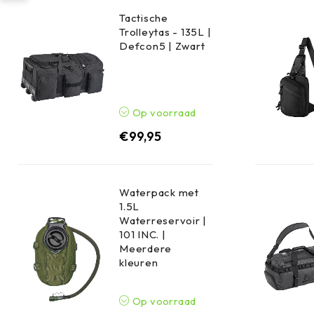
Tactische
Trolleytas - 135L |
Defcon5 | Zwart
Op voorraad
€
99,95
Waterpack met
1.5L
Waterreservoir |
101 INC. |
Meerdere
kleuren
Op voorraad