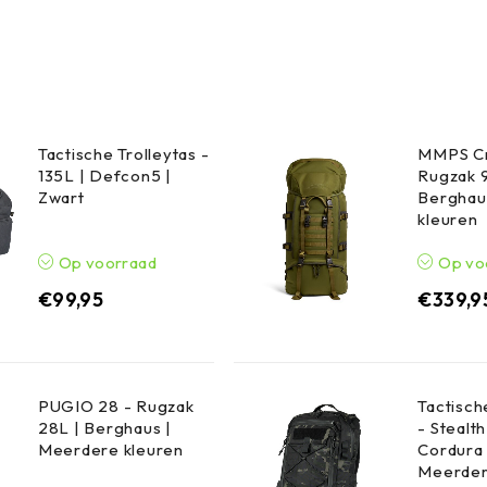
Tactische Trolleytas -
MMPS Cr
135L | Defcon5 |
Rugzak 
Zwart
Berghau
kleuren
Op voorraad
Op vo
€
99,95
€
339,9
PUGIO 28 - Rugzak
Tactisc
28L | Berghaus |
- Stealt
Meerdere kleuren
Cordura 
Meerder