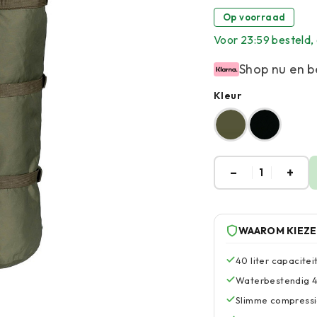
Op voorraad
Voor 23:59 besteld, 
Shop nu en b
Kleur
–
+
1
WAAROM KIEZ
40 liter capacite
Waterbestendig 4
Slimme compressi