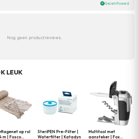
Gecertificeerd
Nog geen productreviews.
OK LEUK
lagenet op rol
SteriPEN Pre-Filter |
Multitool met
,4 m | Fosco
Waterfilter | Katadyn
aansteker | Fox