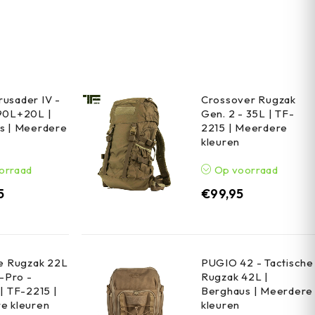
usader IV -
Crossover Rugzak
90L+20L |
Gen. 2 - 35L | TF-
s | Meerdere
2215 | Meerdere
kleuren
orraad
Op voorraad
5
€
99,95
he Rugzak 22L
PUGIO 42 - Tactische
h-Pro -
Rugzak 42L |
| TF-2215 |
Berghaus | Meerdere
e kleuren
kleuren