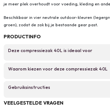
je meer plek overhoudt voor voeding, kleding en ande
Beschikbaar in vier neutrale outdoor-kleuren (legergro
groen), zodat de zak bij je bestaande gear past.
PRODUCTINFO
Deze compressiezak 40L is ideaal voor
Voor backpackers, kampeerders en trekkingliefh
Waarom kiezen voor deze compressiezak 40L
slaapzak en dekens compact en droog willen ver
perfect in je rugzak en bespaart kostbare ruimte 
rucksackreizen, kampeertrips en outdoor-avontu
Waterbestendig 420D nylon beschermt je sp
Gebruiksinstructies
40 liter inhoud comprimeerd je slaapzak tot
Vul de zak met je slaapzak, deken of andere zach
VEELGESTELDE VRAGEN
Compressieriemen maken alles extra compac
trekkoord aan de bovenkant goed af. Gebruik v