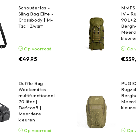
Schoudertas -
MMPS 
Sling Bag Elite -
IV - R
Crossbody | M-
90L+2
Tac | Zwart
Bergha
Meerd
kleure
Op voorraad
Op 
€
49,95
€
339
Duffle Bag -
PUGIO
Weekendtas
Rugzak
multifunctioneel
Bergha
70 liter |
Meerd
Defcon5 |
kleure
Meerdere
kleuren
Op voorraad
Op 