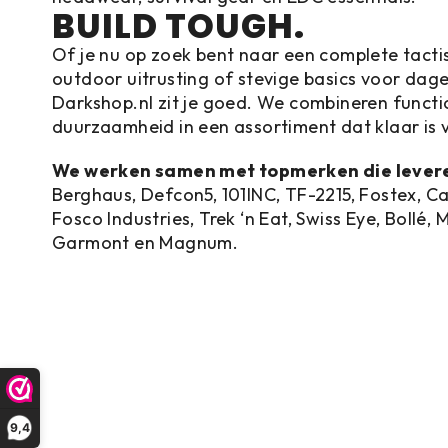
BUILD TOUGH.
Of je nu op zoek bent naar een complete tactis
outdoor uitrusting of stevige basics voor dageli
Darkshop.nl zit je goed. We combineren functio
duurzaamheid in een assortiment dat klaar is v
We werken samen met topmerken die lever
Berghaus, Defcon5, 101INC, TF-2215, Fostex, C
Fosco Industries, Trek ‘n Eat, Swiss Eye, Bollé, 
Garmont en Magnum.
9,4