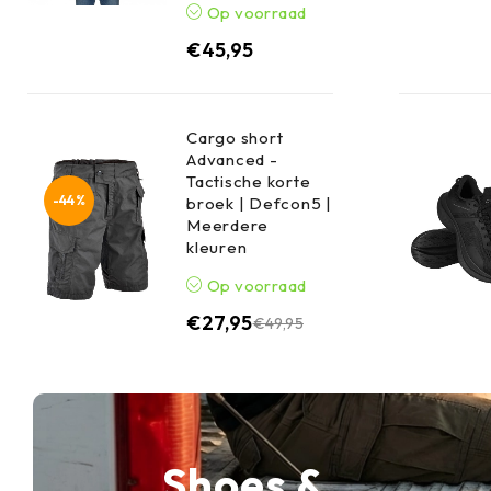
Op voorraad
€
45,95
Cargo short
Advanced -
Tactische korte
-44%
broek | Defcon5 |
Meerdere
kleuren
Op voorraad
€
27,95
€
49,95
Shoes &