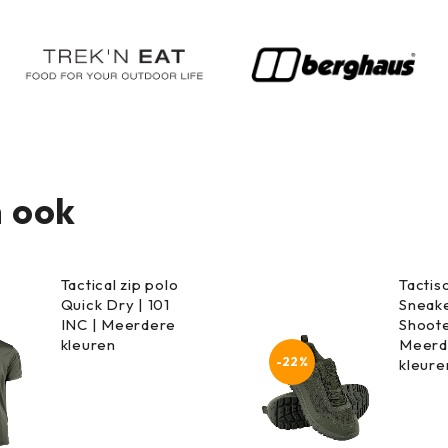
 ook
Tactical zip polo
Tactis
Quick Dry | 101
Sneake
INC | Meerdere
Shoote
kleuren
Meerd
-22%
kleure