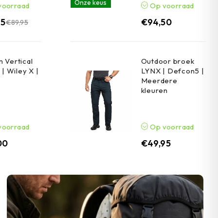
Onze keus
voorraad
Op voorraad
95
€
94,50
€
89,95
 Vertical
Outdoor broek
 | Wiley X |
LYNX | Defcon5 |
Meerdere
kleuren
voorraad
Op voorraad
00
€
49,95