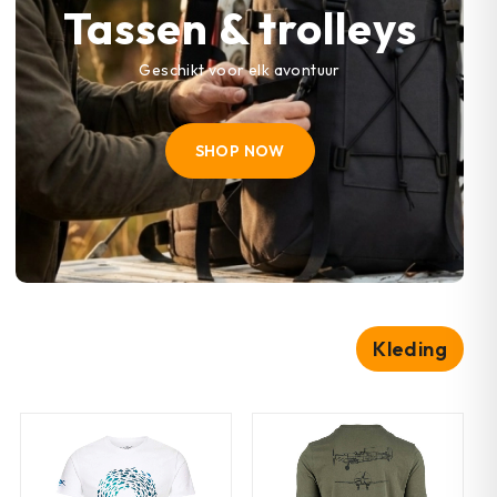
Tassen & trolleys
Geschikt voor elk avontuur
SHOP NOW
Kleding