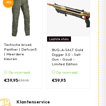
-33%
Laatste stuks
Tactische broek
Panther | Defcon5
BUG-A-SALT Gold
| Meerdere
Digger 3.0 - Salt
kleuren
Gun - Goud -
Limited Edition
Op voorraad
Op voorraad
€
39,95
€
59,95
€
59,95
Klantenservice