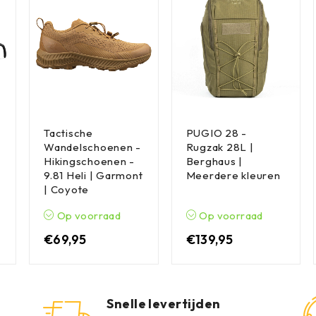
Tactische
PUGIO 28 -
Wandelschoenen -
Rugzak 28L |
Hikingschoenen -
Berghaus |
9.81 Heli | Garmont
Meerdere kleuren
| Coyote
Op voorraad
Op voorraad
€
69,95
€
139,95
n
Snelle levertijden