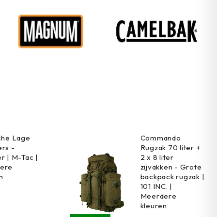
che Lage
Commando
rs -
Rugzak 70 liter +
r | M-Tac |
2 x 8 liter
ere
zijvakken - Grote
n
backpack rugzak |
101 INC. |
Meerdere
kleuren