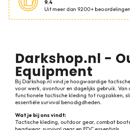
9.4
Uit meer dan 9200+ beoordelinge
Darkshop.nl - O
Equipment
Bij Darkshop.nl vind je hoogwaardige tactisc
voor werk, avontuur en dagelijks gebruik. Va
functionele tactische kleding tot rugzakken, s
essentiële survival benodigdheden.
Wat je bij ons vindt:
Tactische kleding, outdoor gear, combat boots
headwear, survival gear en EDC essentials.