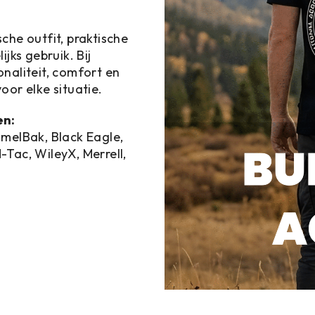
che outfit, praktische
jks gebruik. Bij
naliteit, comfort en
oor elke situatie.
en:
amelBak, Black Eagle,
M-Tac, WileyX, Merrell,