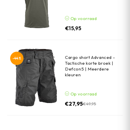
Op voorraad
€
15,95
Cargo short Advanced -
-44%
Tactische korte broek |
Defcon5 | Meerdere
kleuren
Op voorraad
€
27,95
€
49,95