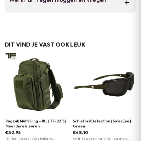
instelling op korte afstand, geschikt voor
insecten op meubilair, wanden en in de
Ja, het is speciaal geschikt voor vliegenjacht
keuken.
in de keuken en muggenverdelging. De sterke
veer en compact zoutpatroon zorgen voor
effectieve treffer op kleine insecten.
DIT VIND JE VAST OOK LEUK
Rugzak Multi Sling – 18L | TF-2215 |
Schietbril Detection | SwissEye |
Meerdere kleuren
Groen
€52.95
€48.10
18 liter inhoud · Verstelbare
Anti-fog coating · Anti-scratch