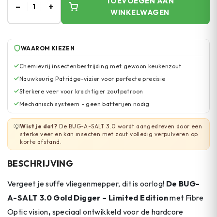
TOEVOEGEN AAN
–
+
1
WINKELWAGEN
WAAROM KIEZEN
Chemievrij insectenbestrijding met gewoon keukenzout
Nauwkeurig Patridge-vizier voor perfecte precisie
Sterkere veer voor krachtiger zoutpatroon
Mechanisch systeem - geen batterijen nodig
Wist je dat?
De BUG-A-SALT 3.0 wordt aangedreven door een
💡
sterke veer en kan insecten met zout volledig verpulveren op
korte afstand.
BESCHRIJVING
Vergeet je suffe vliegenmepper, dit is oorlog!
De BUG-
A-SALT 3.0 Gold Digger – Limited Edition
met Fibre
Optic vision
,
speciaal ontwikkeld voor de hardcore