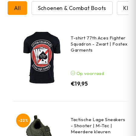
All
Schoenen & Combat Boots
Kled
T-shirt 77th Aces Fighter
Squadron - Zwart | Fostex
Garments
Op voorraad
€
19,95
Tactische Lage Sneakers
-22%
- Shooter | M-Tac |
Meerdere kleuren