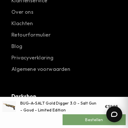
Klantenservice
Over ons
Klachten
Retourformulier
Blog
Privacyverklaring
Algemene voorwaarden
Darkshop
BUG-A-SALT Gold Digger 3.0 - Salt Gun
Afrikaweg 53
€59,95
- Goud - Limited Edition
9407 TP Assen
Bestellen
Telefoon:
+31592201103