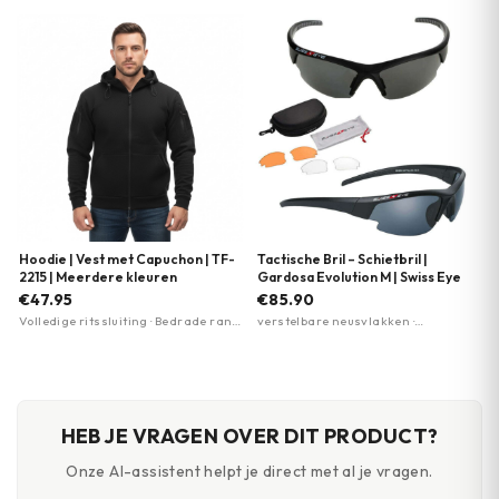
schouderband links en rechts
coating · 100% UV-bescherming
draagbaar · Verborgen
(UVA/UVB/UVC)
pistoolhouder (Velcro)
Hoodie | Vest met Capuchon | TF-
Tactische Bril – Schietbril |
2215 | Meerdere kleuren
Gardosa Evolution M | Swiss Eye
€47.95
€85.90
Volledige ritssluiting · Bedrade rand
verstelbare neusvlakken ·
zonneklep · 2 ritszakken op
polycarbonaat lens met antifog en
bovenarmen
antiscratch coating · 100% UV-
bescherming (UVA/UVB/UVC tot
400nm)
HEB JE VRAGEN OVER DIT PRODUCT?
Onze AI-assistent helpt je direct met al je vragen.