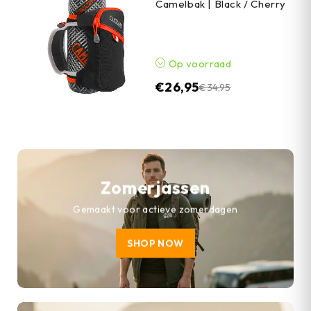
Camelbak | Black / Cherry
Op voorraad
€
26,95
€
34,95
Zomerjassen
Gemaakt voor actieve zomerdagen
SHOP NOW