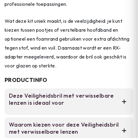
professionele toepassingen.
Wat deze kit uniek maakt, is de veelzijdigheid: je kunt
kiezen tussen pootjes of verstelbare hoofdband en
optioneel een foamrand gebruiken voor extra afdichting
tegen stof, wind en vuil. Daarnaast wordt er een RX-
adapter meegeleverd, waardoor de bril ook geschikt is
voor glazen op sterkte.
PRODUCTINFO
Deze Veiligheidsbril met verwisselbare
lenzen is ideaal voor
Voor militairen, taktieken professionals,
Waarom kiezen voor deze Veiligheidsbril
bouwvakkers en schutters die een
met verwisselbare lenzen
betrouwbare veiligheidsbril nodig hebben