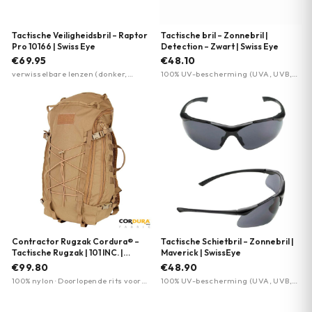
Tactische Veiligheidsbril – Raptor
Tactische bril – Zonnebril |
Pro 10166 | Swiss Eye
Detection – Zwart | Swiss Eye
€69.95
€48.10
verwisselbare lenzen (donker,
100% UV-bescherming (UVA, UVB,
oranje, helder) · polycarbonaat
UVC) · polycarbonaat lenzen met
2,5mm lenzen · anti-condens en
anti-condens coating ·
krasbestendig
krasbestendige coating
Contractor Rugzak Cordura® –
Tactische Schietbril – Zonnebril |
Tactische Rugzak | 101 INC. |
Maverick | SwissEye
Meerdere kleuren
€99.80
€48.90
100% nylon · Doorlopende rits voor
100% UV-bescherming (UVA, UVB,
volledig openen · Velcro panels voor
UVC tot 400 nm) · polycarbonaat
accessoires
lenzen met anti-condens coating ·
krasbestendige coating