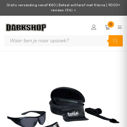
Gratis verzending vanaf €60 | Betaal achteraf met Klarna | 9000+
reviews (9.4) ⭐
0