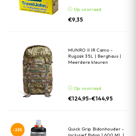
Op voorraad
€
9,35
MUNRO II IR Camo -
Rugzak 35L | Berghaus |
Meerdere kleuren
Op voorraad
€
124,95
-
€
144,95
Quick Grip Bidonhouder -
-23%
Inclusief Bidon | 600 ML |