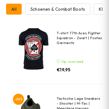
All
Schoenen & Combat Boots
Kled
T-shirt 77th Aces Fighter
Squadron - Zwart | Fostex
Garments
Op voorraad
€
19,95
Tactische Lage Sneakers
-22%
- Shooter | M-Tac |
Meerdere kleuren