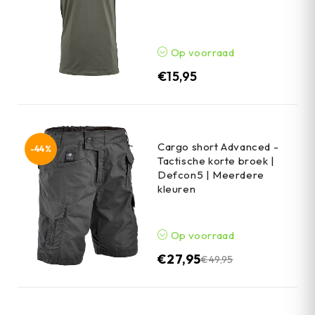
Op voorraad
€
15,95
Cargo short Advanced -
-44%
Tactische korte broek |
Defcon5 | Meerdere
kleuren
Op voorraad
€
27,95
€
49,95