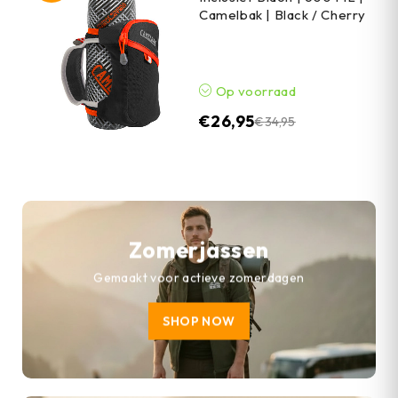
Camelbak | Black / Cherry
Op voorraad
€
26,95
€
34,95
Zomerjassen
Gemaakt voor actieve zomerdagen
SHOP NOW