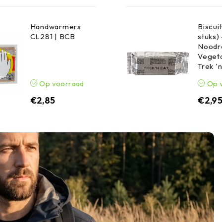
Handwarmers
Biscuit
CL281 | BCB
stuks) 
Noodr
Vegeta
Trek '
Op voorraad
Op 
€
2,85
€
2,9