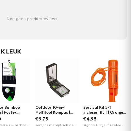
Nog geen productreviews.
OK LEUK
or Bamboo
Outdoor 10-in-1
Survival Kit 5-1
 | Fostex
Multitool Kompas |
inclusief fluit | Oranje |
nts
Fosco Industries
MFH
0
€9.75
€4.95
ezels — zacht en
kompas met optisch vizier
signaalfluitje · fire steel
d ·
· temperatuur- en
vuurstarter · kompas