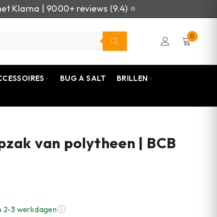
et Klarna | 9000+ reviews (9.4) ⭐
0
CCESSOIRES
BUG A SALT
BRILLEN
zak van polytheen | BCB
n 2-3 werkdagen