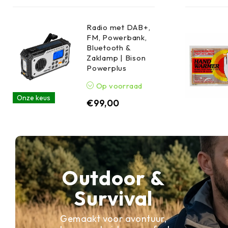
Radio met DAB+,
FM, Powerbank,
Bluetooth &
Zaklamp | Bison
Powerplus
Op voorraad
Onze keus
€
99,00
Outdoor &
Survival
Gemaakt voor avontuur,