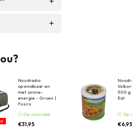
g dat je hem droog
ocht en regen, maar
bruik is een volledige
jou?
Noodradio
Noodr
opwindbaar en
Volko
met zonne-
500 g 
energie - Groen |
Eat
Fosco
Op voorraad
Op 
s!
€
31,95
€
6,9