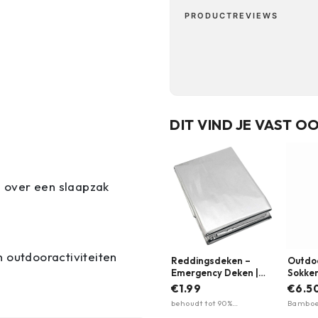
PRODUCTREVIEWS
DIT VIND JE VAST O
g over een slaapzak
n outdooractiviteiten
Reddingsdeken –
Outdo
Emergency Deken |
Sokken
BCB
Garme
€1.99
€6.5
behoudt tot 90%
Bamboev
lichaamswarmte · NATO-
ademen