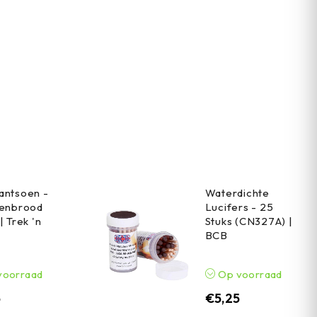
antsoen -
Waterdichte
renbrood
Lucifers - 25
| Trek 'n
Stuks (CN327A) |
BCB
voorraad
Op voorraad
5
€
5,25