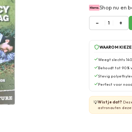
Shop nu en b
–
+
1
WAAROM KIEZ
Weegt slechts 140
Behoudt tot 90% v
Stevig polyethyl
Perfect voor noo
💡
Wist je dat?
Deze
astronauten dezel