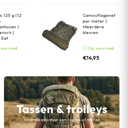
s 125 g (12
Camouflagenet
-
per meter |
antsoen |
Meerdere
risch |
kleuren
n Eat
voorraad
Op voorraad
5
€
14,95
Tassen & trolleys
Voor elk avontuur een rugzak of trolley