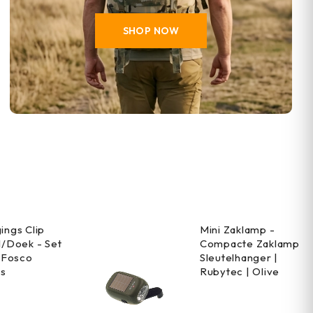
SHOP NOW
ings Clip
Mini Zaklamp -
l/Doek - Set
Compacte Zaklamp
| Fosco
Sleutelhanger |
es
Rubytec | Olive