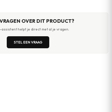
gulerend · Thermo
vochtigheidsmeting ·
 — zomer koel,
vergrootglas
 warm
 VRAGEN OVER DIT PRODUCT?
assistent helpt je direct met al je vragen.
STEL EEN VRAAG