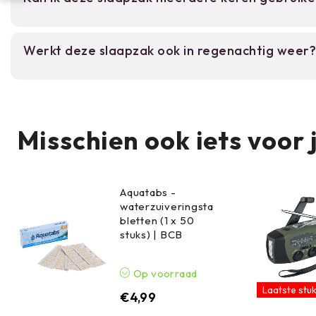
Ja, het polyethyleen materiaal is duurzaam. Zor
Werkt deze slaapzak ook in regenachtig weer?
opbergt na gebruik en niet in direct zonlicht.
Het waterdichte polyethyleen beschermt tegen v
dit is een noodslaapzak. Voor uitgebreid regenge
tent beter.
Misschien ook iets voor 
Aquatabs -
waterzuiveringsta
bletten (1 x 50
stuks) | BCB
Op voorraad
Laatste stuk
€
4,99