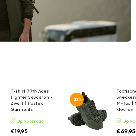
T-shirt 77th Aces
Tactisc
Fighter Squadron -
Sneakers
-22%
Zwart | Fostex
M-Tac |
Garments
kleuren
Op voorraad
Op vo
€
19,95
€
69,95