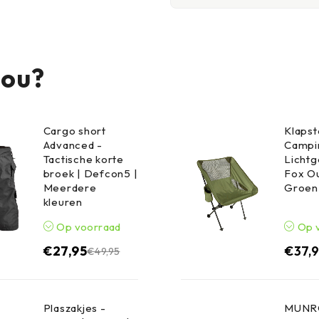
jou?
Cargo short
Klapst
Advanced -
Campin
Tactische korte
Lichtg
broek | Defcon5 |
Fox Ou
Meerdere
Groen
kleuren
Op voorraad
Op 
€
27,95
€
37,
€
49,95
Plaszakjes -
MUNRO