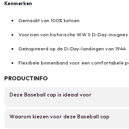
Kenmerken
Gemaakt van 100% katoen
Voorzien van historische WW II D-Day-insignes
Geïnspireerd op de D-Day-landingen van 1944
Flexibele binnenband voor een comfortabele 
PRODUCTINFO
Deze Baseball cap is ideaal voor
Voor geschiedenis enthusiasten en militaire verz
Waarom kiezen voor deze Baseball cap
interesse in WWII D-Day willen uitdragen. Geschi
dragen en vrijetijdskleding, ongeacht leeftijd.