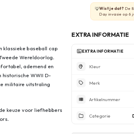
💡
Wist je dat?
De 82
Day invasie op 6 j
EXTRA INFORMATIE
 klassieke baseball cap
EXTRA INFORMATIE
e Tweede Wereldoorlog.
mfortabel, ademend en
Kleur
jn historische WWII D-
Merk
militaire uitstraling
Artikelnummer
nde keuze voor liefhebbers
Categorie
ors.