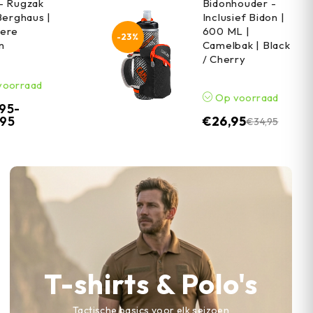
- Rugzak
Bidonhouder -
Berghaus |
Inclusief Bidon |
ere
600 ML |
-23%
n
Camelbak | Black
/ Cherry
voorraad
Op voorraad
,95
-
,95
€
26,95
€
34,95
T-shirts & Polo's
Tactische basics voor elk seizoen