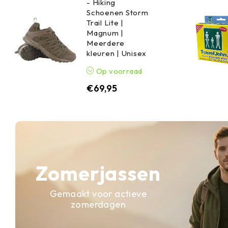
- Hiking
Schoenen Storm
Trail Lite |
Magnum |
Meerdere
kleuren | Unisex
Op voorraad
€
69,95
Zomerjassen
Gemaakt voor actieve
zomerdagen