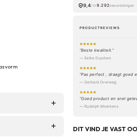
9,4
9.292
beoordelingen
/10
PRODUCTREVIEWS
“Beste kwaliteit.”
— Eelke Duurken
pasvorm
“Pas perfect , draagt goed en
— Gerhard Overweg
“Goed product en snel gele
— Rudolph Moerkens
amelaars die hun
kt voor dagelijks
DIT VIND JE VAST O