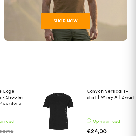
SHOP NOW
he Lage
Canyon Vertical T-
 - Shooter |
shirt | Wiley X | Zwart
 Meerdere
orraad
Op voorraad
€
24,00
€
89,95