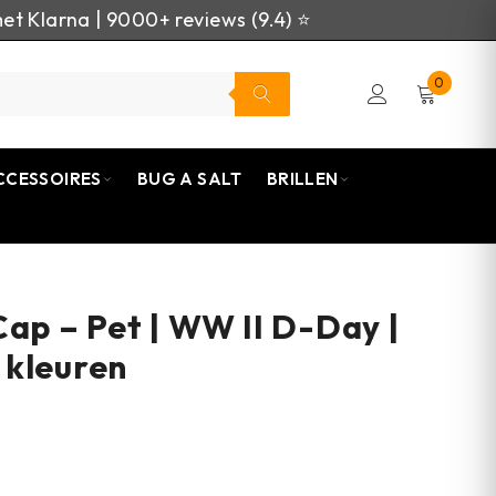
et Klarna | 9000+ reviews (9.4) ⭐
0
CCESSOIRES
BUG A SALT
BRILLEN
Cap – Pet | WW II D-Day |
 kleuren