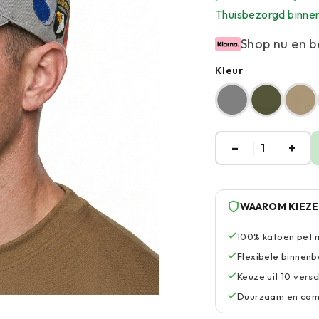
Thuisbezorgd binne
Shop nu en b
Kleur
–
+
1
WAAROM KIEZ
100% katoen pet 
Flexibele binnenb
Keuze uit 10 vers
Duurzaam en comf