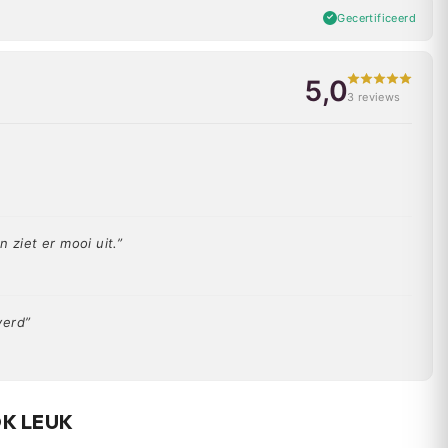
Gecertificeerd
5,0
3 reviews
 ziet er mooi uit.”
verd”
OK LEUK