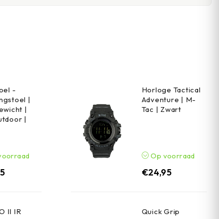
oel -
Horloge Tactical
gstoel |
Adventure | M-
ewicht |
Tac | Zwart
tdoor |
voorraad
Op voorraad
95
€
24,95
 II IR
Quick Grip