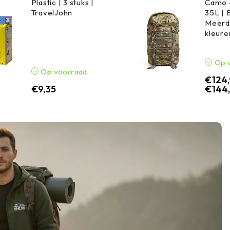
Plastic | 3 stuks |
Camo 
TravelJohn
35L | 
Meerd
kleure
Op 
Op voorraad
€
124
€
9,35
€
144