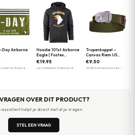
-Day Airborne
Hoodie 101st Airborne
Tropenkoppel –
Eagle | Fostex
Canvas Riem US
Garments | Antraciet
Marines | 101 INC. |
5
€19.95
€9.50
– Zwart
Meerdere kleuren
irborne thema ·
verstelbaar trekkoord
100% katoen/canvas ·
g 1x1,5 meter ·
capuchon · kangoeroezak ·
metalen schuifgesp ·
am materiaal
geschikt voor dagelijks en
35mm breed
outdoor gebruik
 VRAGEN OVER DIT PRODUCT?
assistent helpt je direct met al je vragen.
STEL EEN VRAAG