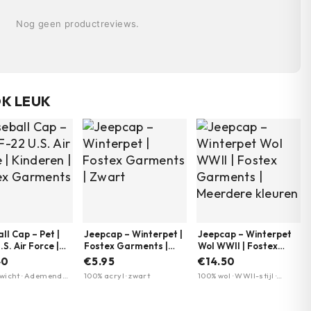
Nog geen productreviews.
OK LEUK
ll Cap – Pet |
Jeepcap – Winterpet |
Jeepcap – Winterpet
S. Air Force |
Fostex Garments |
Wol WWII | Fostex
en | Fostex
Zwart
Garments | Meerdere
40
€5.95
€14.50
nts
kleuren
wicht · Ademend
100% acryl · zwart
100% wol · WWII-stijl ·
al · Verstelbare
warm en isolerend
m