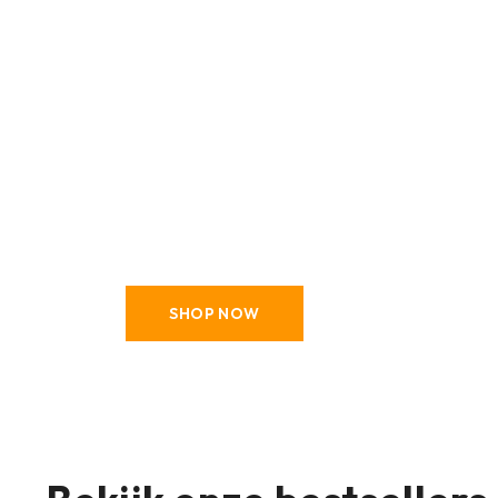
Zomerjassen
Gemaakt voor actieve
zomerdagen
SHOP NOW