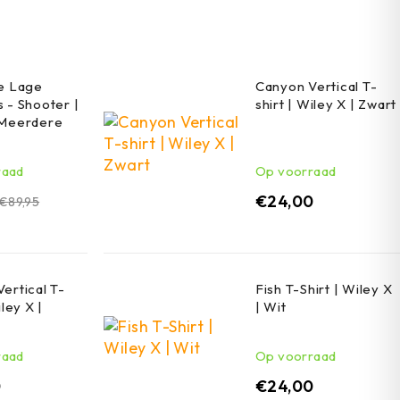
he Lage
Canyon Vertical T-
 - Shooter |
shirt | Wiley X | Zwart
 Meerdere
raad
Op voorraad
€
24,00
€
89,95
ertical T-
Fish T-Shirt | Wiley X
iley X |
| Wit
raad
Op voorraad
0
€
24,00