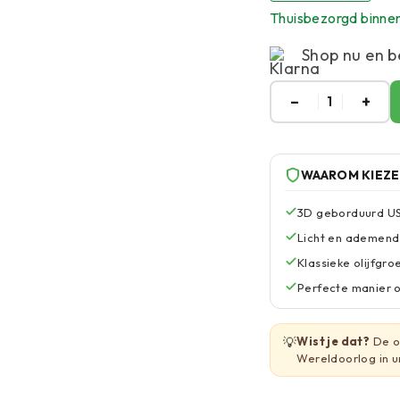
Thuisbezorgd binne
Shop nu en b
–
+
1
WAAROM KIEZ
3D geborduurd US 
Licht en ademend
Klassieke olijfgro
Perfecte manier o
💡
Wist je dat?
De ol
Wereldoorlog in u