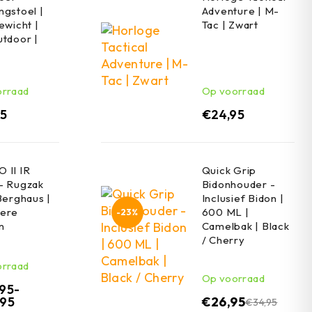
gstoel |
Adventure | M-
ewicht |
Tac | Zwart
tdoor |
orraad
Op voorraad
95
€
24,95
 II IR
Quick Grip
- Rugzak
Bidonhouder -
Berghaus |
Inclusief Bidon |
ere
600 ML |
-23%
n
Camelbak | Black
/ Cherry
orraad
Op voorraad
,95
-
,95
€
26,95
€
34,95