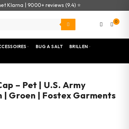
et Klarna | 9000+ reviews (9.4) ⭐
0
CCESSOIRES
BUG A SALT
BRILLEN
Cap – Pet | U.S. Army
 | Groen | Fostex Garments