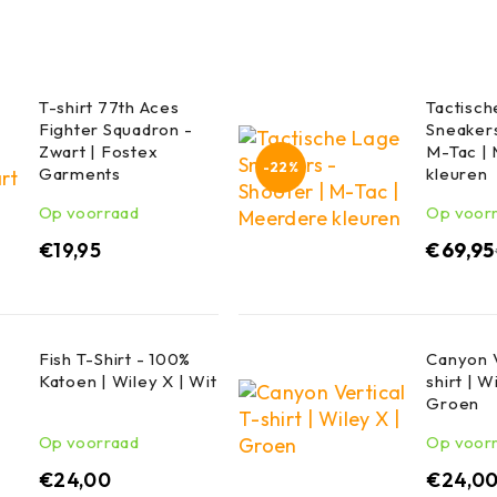
T-shirt 77th Aces
Tactisc
Fighter Squadron -
Sneakers
Zwart | Fostex
M-Tac |
-22%
Garments
kleuren
Op voorraad
Op voor
€
19,95
€
69,95
Fish T-Shirt - 100%
Canyon V
Katoen | Wiley X | Wit
shirt | W
Groen
Op voorraad
Op voor
€
24,00
€
24,0