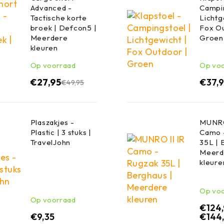
Advanced -
Campin
Tactische korte
Lichtg
broek | Defcon5 |
Fox Ou
Meerdere
Groen
kleuren
Op voorraad
Op vo
€
27,95
€
37,
€
49,95
Plaszakjes -
MUNRO
Plastic | 3 stuks |
Camo 
TravelJohn
35L | 
Meerd
kleure
Op vo
Op voorraad
€
124
€
9,35
€
144