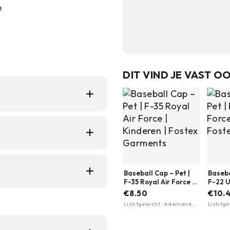
e
DIT VIND JE VAST O
en herkenbare,
jetijdskleding,
 je veteranenstatus
Baseball Cap – Pet |
Baseba
erikaanse vlag.
F-35 Royal Air Force |
F-22 U.
Kinderen | Fostex
Kinder
kant, waardoor hij
€8.50
€10.
Garments
Garme
.
Lichtgewicht · Ademend
Lichtge
m op je hoofd en zet
materiaal · Verstelbare
materia
e katoenen stof ademt
pasvorm
pasvor
raling.