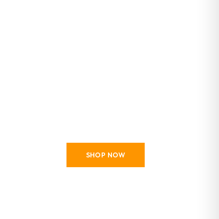
T-shirts & Polo's
Tactische basics voor elk seizoen
SHOP NOW