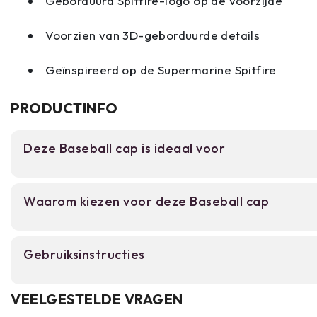
Geborduurd Spitfire-logo op de voorzijde
Voorzien van 3D-geborduurde details
Geïnspireerd op de Supermarine Spitfire
PRODUCTINFO
Deze Baseball cap is ideaal voor
Voor luchtvaart- en militairgeschiedenis-enthous
Waarom kiezen voor deze Baseball cap
dagelijkse cap zoeken met karakter. Het vintage 
3D Spitfire-borduurwerk spreken duidelijk tot vo
erfgoed waarderen.
Katoen en polyester mix: licht en ademend 
Gebruiksinstructies
3D Spitfire borduurwerk: statement piece 
luchtvaartgeschiedenis
De cap draag je zoals elke baseball cap: trek de
VEELGESTELDE VRAGEN
en zet het achterpand op je hoofd. De verstelbar