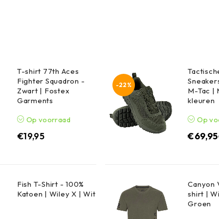
T-shirt 77th Aces
Tactisc
Fighter Squadron -
Sneakers
-22%
Zwart | Fostex
M-Tac |
Garments
kleuren
Op voorraad
Op vo
€
19,95
€
69,95
Fish T-Shirt - 100%
Canyon V
Katoen | Wiley X | Wit
shirt | W
Groen