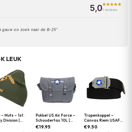
5,0
1 reviews
 Ga gauw oo zoek naar de B-25”
OK LEUK
 – Muts – 1st.
Pukkel US Air Force –
Tropenkoppel –
 Division |
Schoudertas 10L |
Canvas Riem USAF
x Garments
Fostex WWII Series
WWII | 101 INC. |
5
€19.95
€9.50
Meerdere kleuren