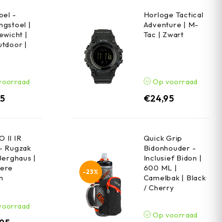
oel -
Horloge Tactical
gstoel |
Adventure | M-
ewicht |
Tac | Zwart
tdoor |
voorraad
Op voorraad
95
€
24,95
 II IR
Quick Grip
- Rugzak
Bidonhouder -
Berghaus |
Inclusief Bidon |
ere
600 ML |
-23%
n
Camelbak | Black
/ Cherry
voorraad
Op voorraad