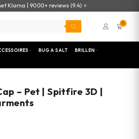
et Klarna | 9000+ reviews (9.4) ⭐
0
CCESSOIRES
BUG A SALT
BRILLEN
ap – Pet | Spitfire 3D |
arments