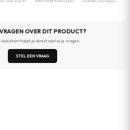
yl · One-size-fits-
WWII/USAF thema opdruk
metalen schuifgesp
litaire opdruk 1st
· Verstelbare draagband
verstelbaar · 100%
 Division
tot 125cm · Zijzak met
katoen/canvas · 35mm
drukknop
breed
 VRAGEN OVER DIT PRODUCT?
assistent helpt je direct met al je vragen.
STEL EEN VRAAG