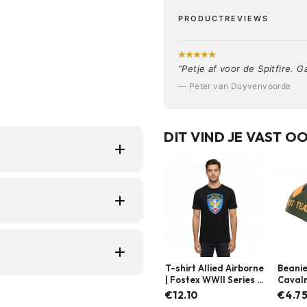
PRODUCTREVIEWS
“Petje af voor de Spitfire.
— Peter van Duyvenvoorde
DIT VIND JE VAST O
iastelingen die een
militaire ontwerp en
lwassenen die dit
voor dagelijks dragen
met
T-shirt Allied Airborne
Beanie
| Fostex WWII Series |
Cavalry
 voorkant over je ogen
Meerdere kleuren
Foste
€12.10
€4.7
e sluiting aan de