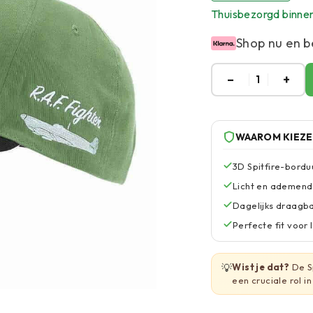
Thuisbezorgd binne
Shop nu en b
–
+
1
WAAROM KIEZ
3D Spitfire-bordu
Licht en ademend
Dagelijks draagb
Perfecte fit voor
💡
Wist je dat?
De Sp
een cruciale rol i