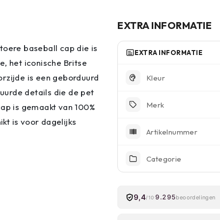
EXTRA INFORMATIE
toere baseball cap die is
EXTRA INFORMATIE
, het iconische Britse
orzijde is een geborduurd
Kleur
urde details die de pet
Merk
 cap is gemaakt van 100%
t is voor dagelijks
Artikelnummer
Categorie
9,4
9.295
beoordelingen
/10