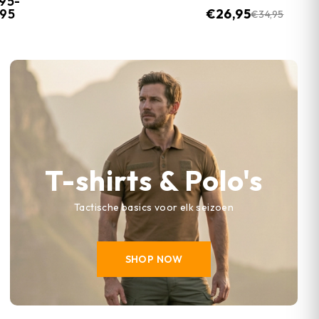
,95
-
,95
€
26,95
€
34,95
T-shirts & Polo's
Tactische basics voor elk seizoen
SHOP NOW