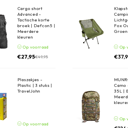
Cargo short
Klapst
Advanced -
Campin
Tactische korte
Lichtg
broek | Defcon5 |
Fox Ou
Meerdere
Groen
kleuren
Op voorraad
Op 
€
27,95
€
37,
€
49,95
Plaszakjes -
MUNRO
Plastic | 3 stuks |
Camo 
TravelJohn
35L | 
Meerd
kleure
Op 
Op voorraad