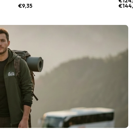
€
124
€
9,35
€
144