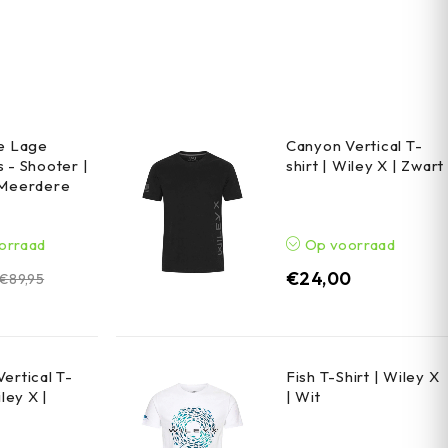
he Lage
Canyon Vertical T-
 - Shooter |
shirt | Wiley X | Zwart
 Meerdere
orraad
Op voorraad
€
24,00
€
89,95
ertical T-
Fish T-Shirt | Wiley X
iley X |
| Wit