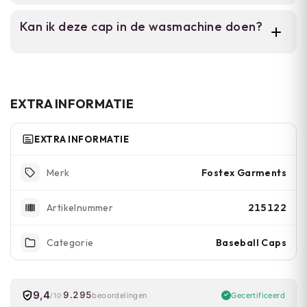
De cap is verkrijgbaar in grijs, zwart, wit en
Kan ik deze cap in de wasmachine doen?
rood.
Handwassen in koud water wordt
aanbevolen. Je kunt ook een fijne wascyclus
gebruiken, maar vermijd de droger.
EXTRA INFORMATIE
EXTRA INFORMATIE
Fostex Garments
Merk
215122
Artikelnummer
Baseball Caps
Categorie
9,4
9.295
Gecertificeerd
beoordelingen
/10