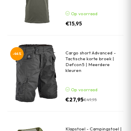
Op voorraad
€
15,95
Cargo short Advanced -
-44%
Tactische korte broek |
Defcon5 | Meerdere
kleuren
Op voorraad
€
27,95
€
49,95
Klapstoel - Campingstoel |