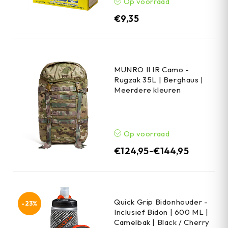
Op voorraad
€
9,35
MUNRO II IR Camo -
Rugzak 35L | Berghaus |
Meerdere kleuren
Op voorraad
€
124,95
-
€
144,95
Quick Grip Bidonhouder -
-23%
Inclusief Bidon | 600 ML |
Camelbak | Black / Cherry