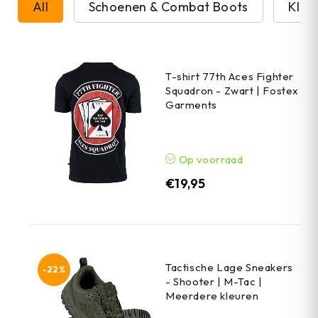
All
Schoenen & Combat Boots
Kled
T-shirt 77th Aces Fighter
Squadron - Zwart | Fostex
Garments
Op voorraad
€
19,95
Tactische Lage Sneakers
-22%
- Shooter | M-Tac |
Meerdere kleuren