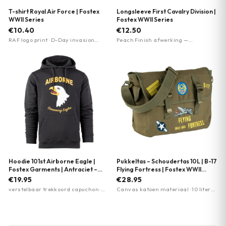
T-shirt Royal Air Force | Fostex
Longsleeve First Cavalry Division |
WWII Series
Fostex WWII Series
€10.40
€12.50
RAF logo print · D-Day invasion
Peach Finish afwerking —
stripes · Peach Finish afwerking
fluweelzacht · Premium kwaliteit ·
Militaire print First Cavalry Division
Hoodie 101st Airborne Eagle |
Pukkeltas – Schoudertas 10L | B-17
Fostex Garments | Antraciet –
Flying Fortress | Fostex WWII
Zwart
Series
€19.95
€28.95
verstelbaar trekkoord capuchon ·
Canvas katoen materiaal · 10 liter
kangoeroezak · geschikt voor
inhoud · Opdrukken B-17 Flying
dagelijks en outdoor gebruik
Fortress design