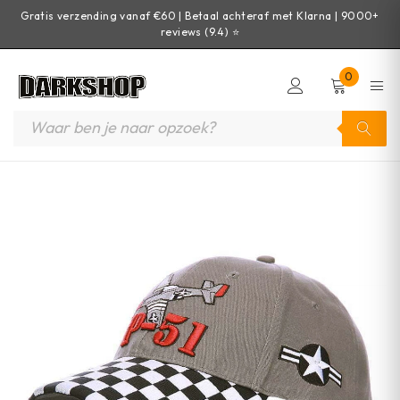
Gratis verzending vanaf €60 | Betaal achteraf met Klarna | 9000+
reviews (9.4) ⭐
0