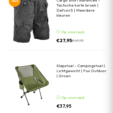
Cargo short Advanced -
-44%
Tactische korte broek |
Defcon5 | Meerdere
kleuren
Op voorraad
€
27,95
€
49,95
Klapstoel - Campingstoel |
Lichtgewicht | Fox Outdoor
| Groen
Op voorraad
€
37,95