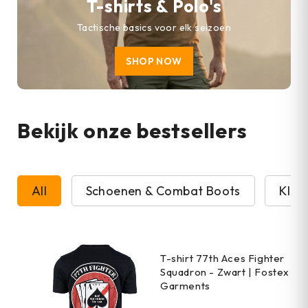
T-shirts & Polo's
Tactische basics voor elk seizoen
SHOP NOW
Bekijk onze bestsellers
All
Schoenen & Combat Boots
Kled
T-shirt 77th Aces Fighter
Squadron - Zwart | Fostex
Garments