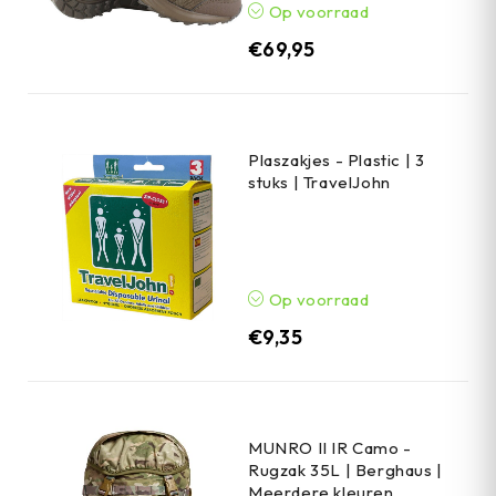
Op voorraad
€
69,95
Plaszakjes - Plastic | 3
stuks | TravelJohn
Op voorraad
€
9,35
MUNRO II IR Camo -
Rugzak 35L | Berghaus |
Meerdere kleuren