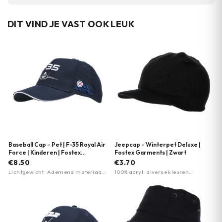
DIT VIND JE VAST OOK LEUK
Baseball Cap – Pet | F-35 Royal Air
Jeepcap – Winterpet Deluxe |
Force | Kinderen | Fostex
Fostex Garments | Zwart
Garments
€8.50
€3.70
Lichtgewicht · Ademend materiaal ·
100% acryl · diverse kleuren
Verstelbare pasvorm
beschikbaar · luxe uitvoering