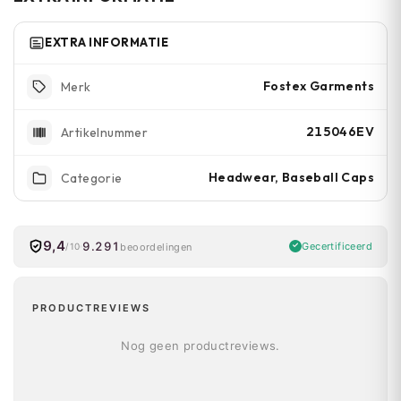
beschadiging te voorkomen.
EXTRA INFORMATIE
Fostex Garments
Merk
215046EV
Artikelnummer
Headwear, Baseball Caps
Categorie
9,4
9.291
Gecertificeerd
beoordelingen
/10
PRODUCTREVIEWS
Nog geen productreviews.