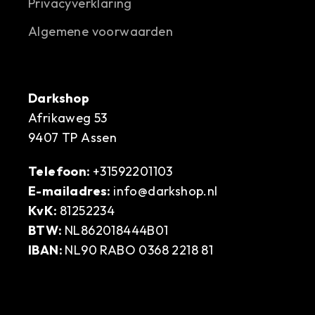
Privacyverklaring
Algemene voorwaarden
Darkshop
Afrikaweg 53
9407 TP Assen
Telefoon:
+31592201103
E-mailadres:
info@darkshop.nl
KvK:
81252234
BTW:
NL862018444B01
IBAN:
NL90 RABO 0368 2218 81