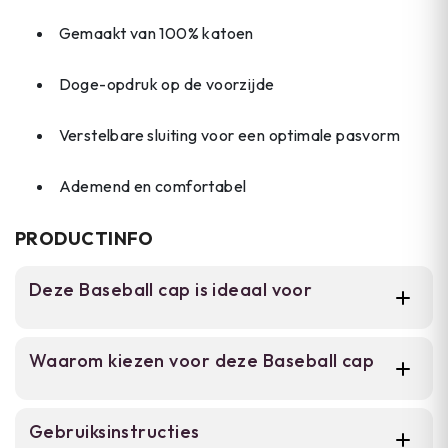
Gemaakt van 100% katoen
Doge-opdruk op de voorzijde
Verstelbare sluiting voor een optimale pasvorm
Ademend en comfortabel
PRODUCTINFO
Deze Baseball cap is ideaal voor
Voor streetwear-liefhebbers en meme-
Waarom kiezen voor deze Baseball cap
enthousiasten die een casual cap zoeken
voor dagelijks dragen. One size fit all, unisex
model dat past bij festival, stad of
D.O.G.E. meme-design in marineblauw,
Gebruiksinstructies
vrijetijdsoutfit.
wit, rood of blauw