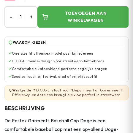
TOEVOEGEN AAN
–
+
1
WINKELWAGEN
WAAROM KIEZEN
One size fit all unisex model past bij iedereen
D.O.G.E. meme-design voor streetwear-liefhebbers
Comfortabele katoenblend perfecte dagelijks dragen
Speelse touch bij festival, stad of vrijetijdsoutfit
Wist je dat?
D.O.G.E. staat voor 'Department of Government
💡
Efficiency' en deze cap brengt die vibe perfect in streetwear.
BESCHRIJVING
De Fostex Garments Baseball Cap Doge is een
comfortabele baseball cap met een opvallend Doge-