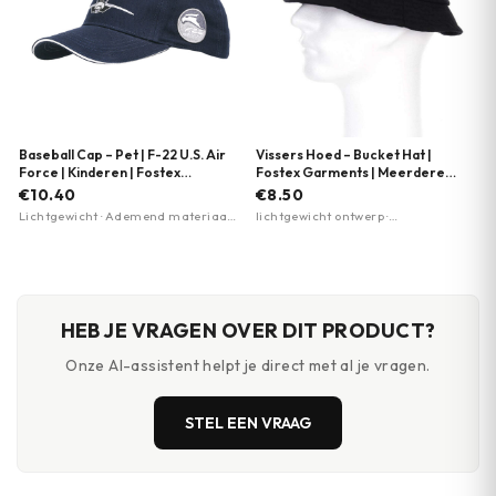
Baseball Cap – Pet | F-22 U.S. Air
Vissers Hoed – Bucket Hat |
Force | Kinderen | Fostex
Fostex Garments | Meerdere
Garments
kleuren
€10.40
€8.50
Lichtgewicht · Ademend materiaal ·
lichtgewicht ontwerp ·
Verstelbare pasvorm
ventilatiegaatjes · opbergvakje
HEB JE VRAGEN OVER DIT PRODUCT?
Onze AI-assistent helpt je direct met al je vragen.
STEL EEN VRAAG