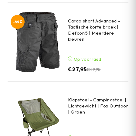
Cargo short Advanced -
-44%
Tactische korte broek |
Defcon5 | Meerdere
kleuren
Op voorraad
€
27,95
€
49,95
Klapstoel - Campingstoel |
Lichtgewicht | Fox Outdoor
| Groen