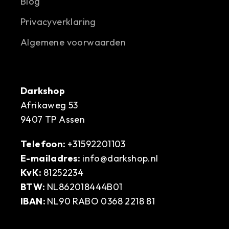
Blog
Privacyverklaring
Algemene voorwaarden
Darkshop
Afrikaweg 53
9407 TP Assen
Telefoon:
+31592201103
E-mailadres:
info@darkshop.nl
KvK:
81252234
BTW:
NL862018444B01
IBAN:
NL90 RABO 0368 2218 81