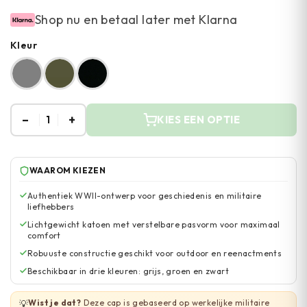
Shop nu en betaal later met Klarna
Kleur
–
+
1
KIES EEN OPTIE
WAAROM KIEZEN
Authentiek WWII-ontwerp voor geschiedenis en militaire
liefhebbers
Lichtgewicht katoen met verstelbare pasvorm voor maximaal
comfort
Robuuste constructie geschikt voor outdoor en reenactments
Beschikbaar in drie kleuren: grijs, groen en zwart
Wist je dat?
Deze cap is gebaseerd op werkelijke militaire
💡