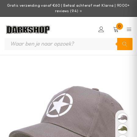
Gratis verzending vanaf €60 | Betaal achteraf met Klarna | 9000+
reviews (9.4) ⭐
0