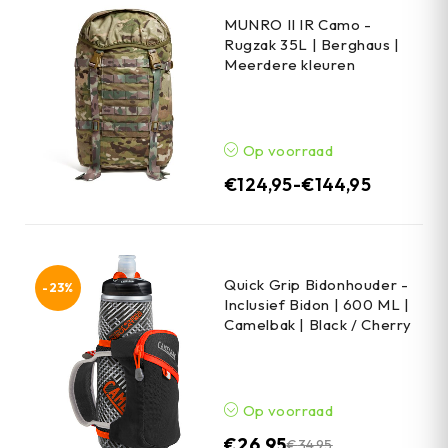
MUNRO II IR Camo -
Rugzak 35L | Berghaus |
Meerdere kleuren
Op voorraad
€
124,95
-
€
144,95
Quick Grip Bidonhouder -
-23%
Inclusief Bidon | 600 ML |
Camelbak | Black / Cherry
Op voorraad
€
26,95
€
34,95