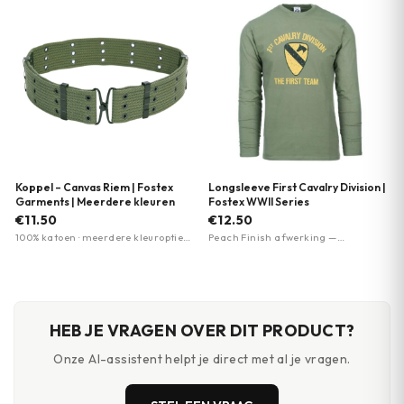
Koppel – Canvas Riem | Fostex
Longsleeve First Cavalry Division |
Garments | Meerdere kleuren
Fostex WWII Series
€11.50
€12.50
100% katoen · meerdere kleuropties
Peach Finish afwerking —
beschikbaar · militaire stijl
fluweelzacht · Premium kwaliteit ·
Militaire print First Cavalry Division
HEB JE VRAGEN OVER DIT PRODUCT?
Onze AI-assistent helpt je direct met al je vragen.