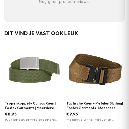
Nog geen productreviews.
DIT VIND JE VAST OOK LEUK
Tropenkoppel – Canvas Riem |
Tactische Riem – Metalen Sluiting|
Fostex Garments | Meerdere
Fostex Garments | Meerdere
kleuren
kleuren
€8.95
€9.95
100% katoen/canvas · Breedte 40
metalen sluiting · robuust en
mm · Lengte 135 cm
duurzaam · snelsluiting