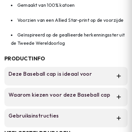
Gemaakt van 100% katoen
Voorzien van een Allied Star-print op de voorzijde
Geïnspireerd op de geallieerde herkenningsster uit
de Tweede Wereldoorlog
PRODUCTINFO
Deze Baseball cap is ideaal voor
Voor geschiedenis- en militaire enthusiasten
Waarom kiezen voor deze Baseball cap
die een authentieke WWII-inspired cap
zoeken voor dagelijks dragen, outdoor
activiteiten of reenactments. Het
Katoen geweven stof: lichtgewicht en
Gebruiksinstructies
lichtgewicht katoen en verstelbare pasvorm
ademend
maken hem geschikt voor iedereen die een
De cap heeft een verstelbare sluiting die one
robuuste, historisch design wil zonder
Verstelbare pasvorm, one size past