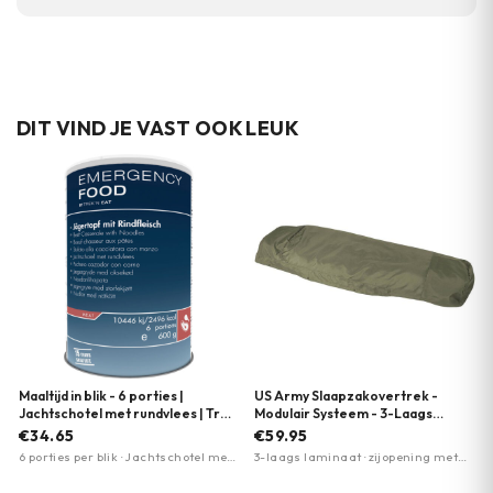
en draagbaar ontwerp.
Ja, er is een nylon draagtas inclusief, zodat je
de stokken makkelijk mee kunt nemen in je
rugzak.
DIT VIND JE VAST OOK LEUK
Maaltijd in blik - 6 porties |
US Army Slaapzakovertrek -
Jachtschotel met rundvlees | Trek
Modulair Systeem - 3-Laags
'n Eat
Laminaat - Olijfgroen | MFH
€34.65
€59.95
6 porties per blik · Jachtschotel met
3-laags laminaat · zijopening met
rundvlees · Lange houdbaarheid tot
rits · drukknopafdekking
15 jaar