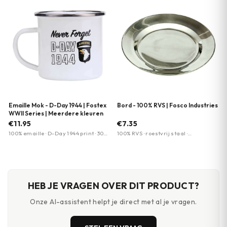
Emaille Mok - D-Day 1944 | Fostex
Bord - 100% RVS | Fosco Industries
WWII Series | Meerdere kleuren
€11.95
€7.35
100% emaille · D-Day 1944 print · 300
100% RVS · roestvrij staal ·
ml inhoud
lichtgewicht
HEB JE VRAGEN OVER DIT PRODUCT?
Onze AI-assistent helpt je direct met al je vragen.