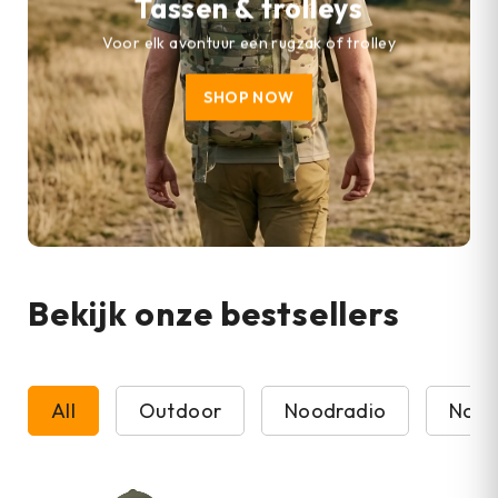
Tassen & trolleys
Voor elk avontuur een rugzak of trolley
SHOP NOW
Bekijk onze bestsellers
All
Outdoor
Noodradio
Nood