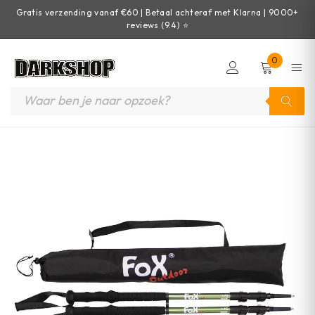
Gratis verzending vanaf €60 | Betaal achteraf met Klarna | 9000+
reviews (9.4) ⭐
0