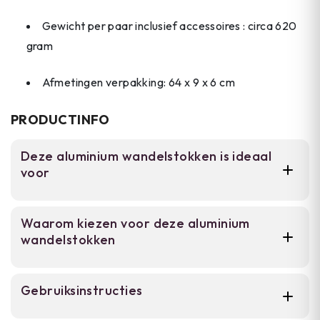
Gewicht per paar inclusief accessoires : circa 620
gram
Afmetingen verpakking: 64 x 9 x 6 cm
PRODUCTINFO
Deze aluminium wandelstokken is ideaal
voor
Voor wandelaars en backpackers die veel
Waarom kiezen voor deze aluminium
kilometers maken op verschillende terrein.
wandelstokken
Deze stokken zijn geschikt voor
dagwandelingen, trektochten en
sneeuwroutes. De verstelbare lengte past
Traploze hoogteverstelling van 64-135
Gebruiksinstructies
zich aan elk terrein aan.
cm voor elk terrein