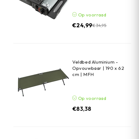
Op voorraad
€
24,99
€
34,95
Veldbed Aluminium -
Opvouwbaar | 190 x 62
cm | MFH
Op voorraad
€
83,38