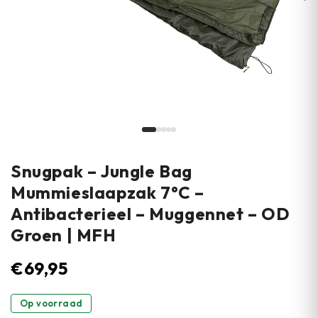
Snugpak – Jungle Bag
Mummieslaapzak 7°C –
Antibacterieel – Muggennet – OD
Groen | MFH
€
69,95
Op voorraad