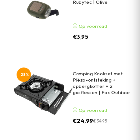
Rubytec | Olive
Op voorraad
€
3,95
Camping Kookset met
-28%
Piëzo-ontsteking +
opbergkoffer + 2
gasflessen | Fox Outdoor
Op voorraad
€
24,99
€
34,95