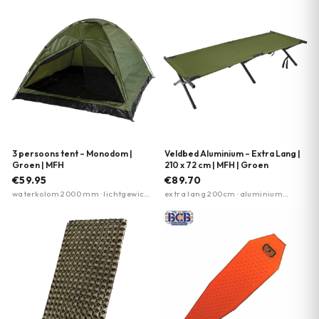
3 persoons tent – Monodom |
Veldbed Aluminium – Extra Lang |
Groen | MFH
210 x 72 cm | MFH | Groen
€59.95
€89.70
waterkolom 2000 mm · lichtgewicht
extra lang 200cm · aluminium
2,4 kg · muskietennet ingang
frame · max. belasting 120kg