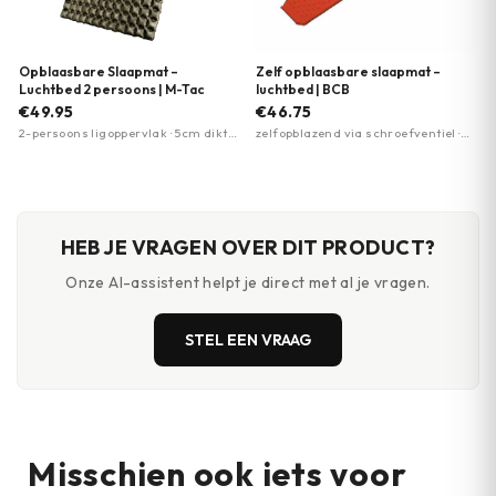
Opblaasbare Slaapmat –
Zelf opblaasbare slaapmat –
Luchtbed 2 persoons | M-Tac
luchtbed | BCB
€49.95
€46.75
2-persoons ligoppervlak · 5cm dikte
zelfopblazend via schroefventiel ·
isolerend · lichtgewicht en compact
lichtgewicht 770 gram · dikte 3 cm
HEB JE VRAGEN OVER DIT PRODUCT?
Onze AI-assistent helpt je direct met al je vragen.
STEL EEN VRAAG
Misschien ook iets voor