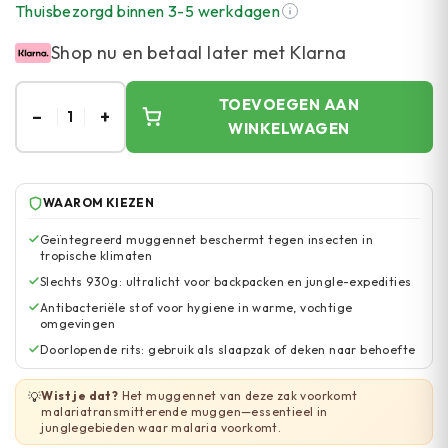
Thuisbezorgd binnen 3-5 werkdagen
Shop nu en betaal later met Klarna
TOEVOEGEN AAN
–
+
1
WINKELWAGEN
WAAROM KIEZEN
Geïntegreerd muggennet beschermt tegen insecten in
tropische klimaten
Slechts 930g: ultralicht voor backpacken en jungle-expedities
Antibacteriële stof voor hygiene in warme, vochtige
omgevingen
Doorlopende rits: gebruik als slaapzak of deken naar behoefte
Wist je dat?
Het muggennet van deze zak voorkomt
💡
malariatransmitterende muggen—essentieel in
junglegebieden waar malaria voorkomt.