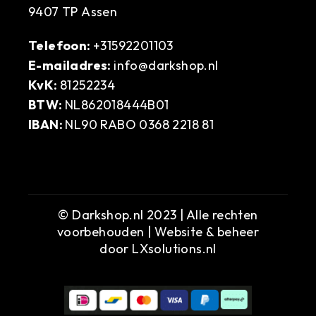
9407 TP Assen
Telefoon:
+31592201103
E-mailadres:
info@darkshop.nl
KvK:
81252234
BTW:
NL862018444B01
IBAN:
NL90 RABO 0368 2218 81
© Darkshop.nl 2023 | Alle rechten
voorbehouden | Website & beheer
door
LXsolutions.nl