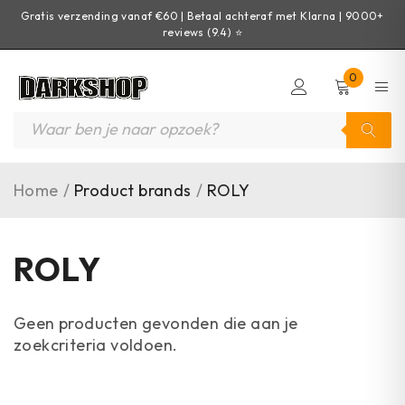
Gratis verzending vanaf €60 | Betaal achteraf met Klarna | 9000+
reviews (9.4) ⭐
0
Home
/
Product brands
/
ROLY
ROLY
Geen producten gevonden die aan je
zoekcriteria voldoen.