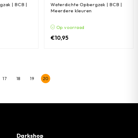
gzak | BCB |
Waterdichte Opbergzak | BCB |
Meerdere kleuren
Op voorraad
€
10,95
17
18
19
20
Darkshop