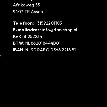
Afrikaweg 53
9407 TP Assen
Telefoon:
+31592201103
E-mailadres:
info@darkshop.nl
KvK:
81252234
BTW:
NL862018444B01
IBAN:
NL90 RABO 0368 2218 81
n