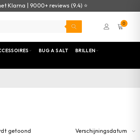
et Klarna | 9000+ reviews (9.4) ⭐
0
CCESSOIRES
BUG A SALT
BRILLEN
rdt getoond
Verschijningsdatum