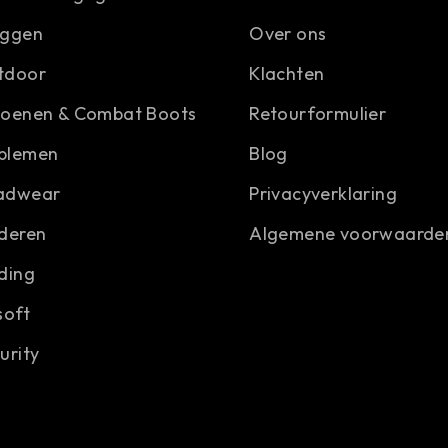
aggen
Over ons
tdoor
Klachten
hoenen & Combat Boots
Retourformulier
blemen
Blog
adwear
Privacyverklaring
deren
Algemene voorwaarde
ding
soft
urity