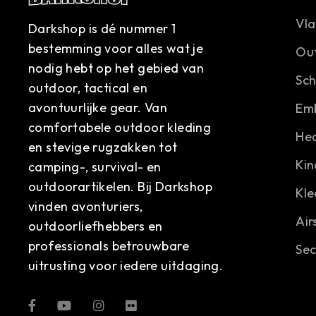
Vl
Darkshop is dé nummer 1
bestemming voor alles wat je
Ou
nodig hebt op het gebied van
Sc
outdoor, tactical en
avontuurlijke gear. Van
Em
comfortabele outdoor kleding
He
en stevige rugzakken tot
Kin
camping-, survival- en
outdoorartikelen. Bij Darkshop
Kle
vinden avonturiers,
Air
outdoorliefhebbers en
professionals betrouwbare
Sec
uitrusting voor iedere uitdaging.