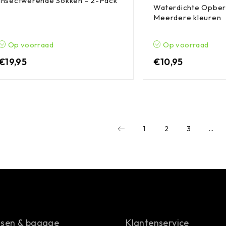
Insectwerende Sokken - 2-Pack
Waterdichte Opber
Meerdere kleuren
Op voorraad
Op voorraad
€
19,95
€
10,95
1
2
3
…
ssen & bagage
Klantenservice