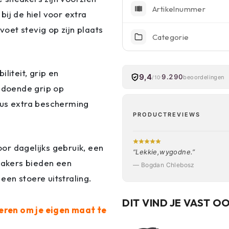
Artikelnummer
ij de hiel voor extra
oet stevig op zijn plaats
Categorie
liteit, grip en
9,4
9.290
beoordelingen
/10
oldoende grip op
eus extra bescherming
PRODUCTREVIEWS
or dagelijks gebruik, een
“Lekkie,wygodne.”
neakers bieden een
— Bogdan Chlebosz
en stoere uitstraling.
DIT VIND JE VAST O
eren om je eigen maat te