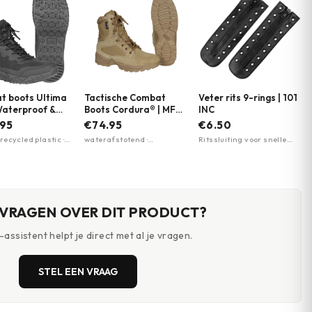
t boots Ultima
Tactische Combat
Veter rits 9-rings | 101
Waterproof &
Boots Cordura® | MFH
INC
| Magnum |
| Coyote
.95
€74.95
€6.50
ere kleuren
recycled plastic ·
waterafstotend ·
Ritssluiting voor snelle
icht en ademend
ademend · zijrits met
aan/uitvoering · 9
an · EVA-
klittenbandsluiting
vetergaten compatibel ·
ool voor comfort
Lengte circa 24 cm
 VRAGEN OVER DIT PRODUCT?
assistent helpt je direct met al je vragen.
STEL EEN VRAAG