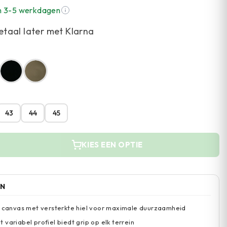
n 3-5 werkdagen
etaal later met Klarna
43
44
45
KIES EEN OPTIE
EN
n canvas met versterkte hiel voor maximale duurzaamheid
variabel profiel biedt grip op elk terrein