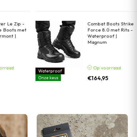
er Le Zip -
Combat Boots Strike
e Boots met
Force 8.0 met Rits -
armont |
Waterproof |
Magnum
orraad
Op voorraad
Waterproof
5
€
164,95
Onze keus