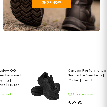
SHOP NOW
Shadow OG
Carbon Performance
neakers met
Tactische Sneakers |
ping |
M-Tac | Zwart
art | Hi-Tec
orraad
Op voorraad
€
59,95