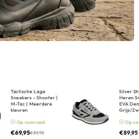
Tactische Lage
Silver 
Sneakers - Shooter |
Heren S
M-Tac | Meerdere
EVA Dem
kleuren
Grijs/Zw
Op voorraad
Op vo
€
69,95
€
89,95
€
89,95