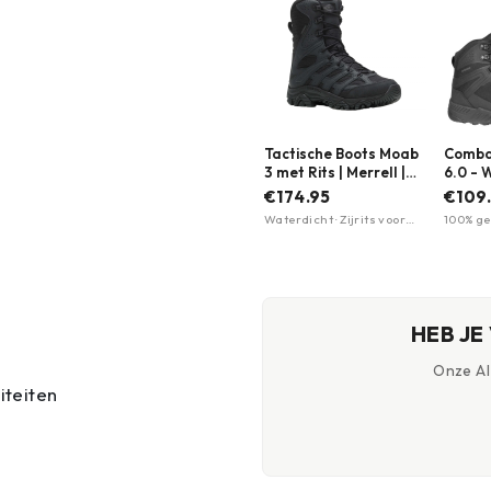
Tactische Boots Moab
Comba
3 met Rits | Merrell |
6.0 - 
Zwart
Vegan 
€174.95
€109
Meerd
Waterdicht · Zijrits voor
100% ge
snel aan/uittrekken ·
Waterd
Vibram TC5+ zool voor
membra
maximale grip
tussenz
HEB JE
Onze AI-
iteiten