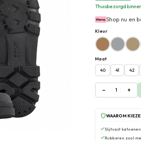
Thuisbezorgd binne
Shop nu en b
Kleur
Maat
40
41
42
–
+
1
WAAROM KIEZ
Slijtvast katoene
Rubberen zool met 