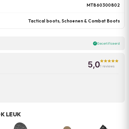
MT860300802
Tactical boots, Schoenen & Combat Boots
Gecertificeerd
5,0
1 reviews
OK LEUK