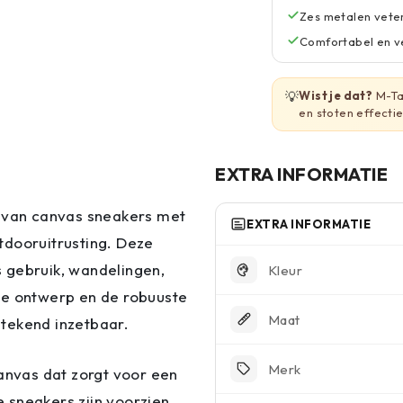
Zes metalen vete
Comfortabel en ve
💡
Wist je dat?
M-Ta
en stoten effecti
EXTRA INFORMATIE
k van canvas sneakers met
EXTRA INFORMATIE
tdooruitrusting. Deze
 gebruik, wandelingen,
Kleur
loze ontwerp en de robuuste
Maat
tstekend inzetbaar.
Merk
canvas dat zorgt voor een
 sneakers zijn voorzien