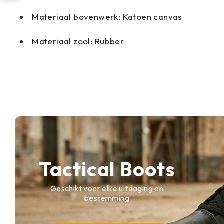
Materiaal bovenwerk: Katoen canvas
Materiaal zool: Rubber
Tactical Boots
Geschikt voor elke uitdaging en
bestemming