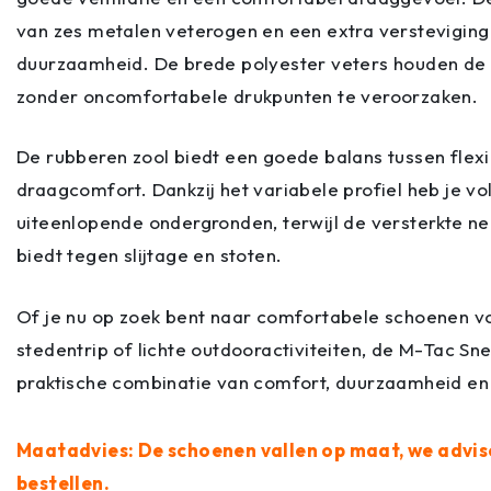
van zes metalen veterogen en een extra versteviging b
duurzaamheid. De brede polyester veters houden de v
zonder oncomfortabele drukpunten te veroorzaken.
De rubberen zool biedt een goede balans tussen flexibi
draagcomfort. Dankzij het variabele profiel heb je v
uiteenlopende ondergronden, terwijl de versterkte n
biedt tegen slijtage en stoten.
Of je nu op zoek bent naar comfortabele schoenen vo
stedentrip of lichte outdooractiviteiten, de M-Tac S
praktische combinatie van comfort, duurzaamheid en e
Maatadvies: De schoenen vallen op maat, we advis
bestellen.