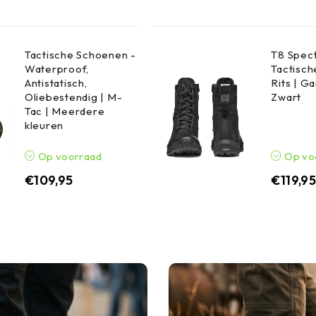
Tactische Schoenen -
T8 Spect
Waterproof,
Tactisch
Antistatisch,
Rits | G
Oliebestendig | M-
Zwart
Tac | Meerdere
kleuren
Op voorraad
Op vo
€
109,95
€
119,9