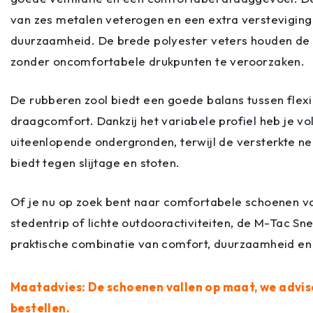
van zes metalen veterogen en een extra versteviging b
duurzaamheid. De brede polyester veters houden de v
zonder oncomfortabele drukpunten te veroorzaken.
De rubberen zool biedt een goede balans tussen flexibi
draagcomfort. Dankzij het variabele profiel heb je v
uiteenlopende ondergronden, terwijl de versterkte n
biedt tegen slijtage en stoten.
Of je nu op zoek bent naar comfortabele schoenen vo
stedentrip of lichte outdooractiviteiten, de M-Tac S
praktische combinatie van comfort, duurzaamheid en e
Maatadvies: De schoenen vallen op maat, we advis
bestellen.