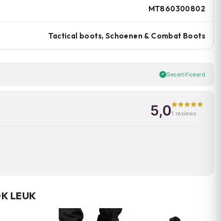
MT860300802
Tactical boots, Schoenen & Combat Boots
Gecertificeerd
5,0
1 reviews
OK LEUK