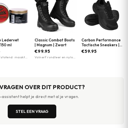
e Ledervet
Classic Combat Boots
Carbon Performance
150 ml
| Magnum | Zwart
Tactische Sneakers |
M-Tac | Zwart
5
€99.95
€59.95
stotend · maakt
Volnerf rundleer en nylon
epel · onderhoud
bovenwerk · Antislip,
hoenen
oliebestendige rubberzool
(SRA) · EVA-tussenzool en
-binnenzool voor
schokabsorptie
 VRAGEN OVER DIT PRODUCT?
assistent helpt je direct met al je vragen.
STEL EEN VRAAG