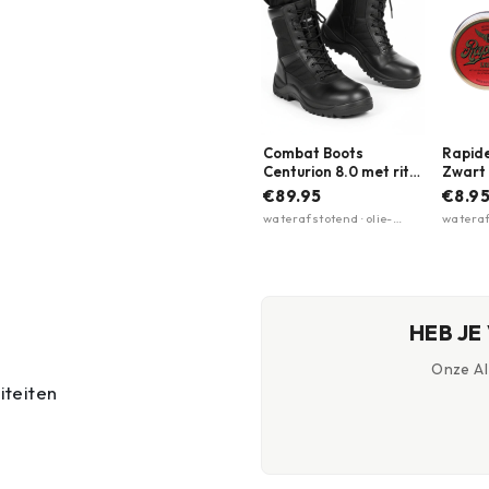
Combat Boots
Rapid
Centurion 8.0 met rits
Zwart 
- Waterafstotend &
€89.95
€8.9
Olie-slipbestendig |
waterafstotend · olie-
wateraf
Magnum
slipbestendig ·
leer so
metaalvrij/scan-proof
bergsc
HEB JE
Onze AI-
iteiten