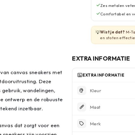
Zes metalen vete
Comfortabel en ve
💡
Wist je dat?
M-Ta
en stoten effecti
EXTRA INFORMATIE
k van canvas sneakers met
EXTRA INFORMATIE
tdooruitrusting. Deze
 gebruik, wandelingen,
Kleur
loze ontwerp en de robuuste
Maat
tstekend inzetbaar.
Merk
canvas dat zorgt voor een
 sneakers zijn voorzien