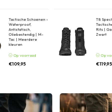
Tactische Schoenen -
T8 Spect
Waterproof,
Tactisch
Antistatisch,
Rits | G
Oliebestendig | M-
Zwart
Tac | Meerdere
kleuren
Op voorraad
Op vo
€
109,95
€
119,9