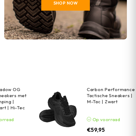
SHOP NOW
Shadow OG
Carbon Performance
neakers met
Tactische Sneakers |
ping |
M-Tac | Zwart
art | Hi-Tec
orraad
Op voorraad
€
59,95