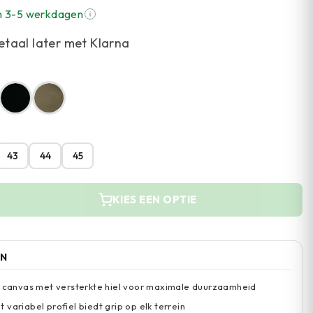
n 3-5 werkdagen
etaal later met Klarna
43
44
45
KIES EEN OPTIE
EN
n canvas met versterkte hiel voor maximale duurzaamheid
variabel profiel biedt grip op elk terrein