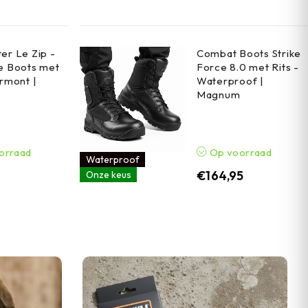
er Le Zip -
Combat Boots Strike
e Boots met
Force 8.0 met Rits -
armont |
Waterproof |
Magnum
orraad
Op voorraad
Waterproof
5
€
164,95
Onze keus