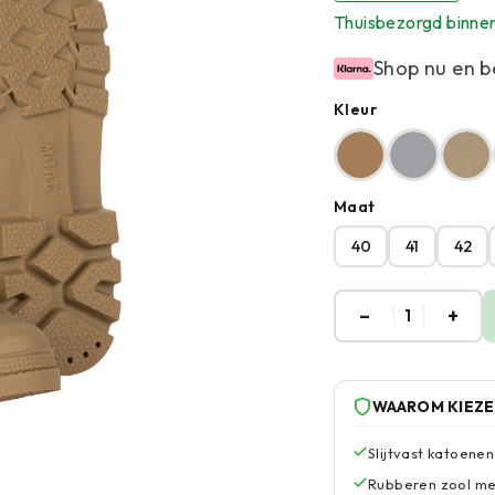
Thuisbezorgd binne
Shop nu en b
Kleur
Maat
40
41
42
–
+
1
WAAROM KIEZ
Slijtvast katoene
Rubberen zool met 