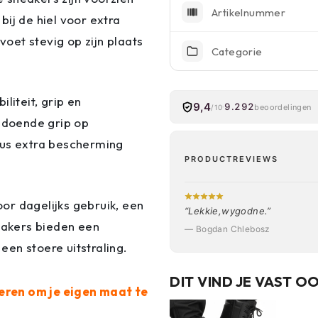
Artikelnummer
ij de hiel voor extra
oet stevig op zijn plaats
Categorie
liteit, grip en
9,4
9.292
beoordelingen
/10
oldoende grip op
eus extra bescherming
PRODUCTREVIEWS
or dagelijks gebruik, een
“Lekkie,wygodne.”
neakers bieden een
— Bogdan Chlebosz
en stoere uitstraling.
DIT VIND JE VAST O
eren om je eigen maat te