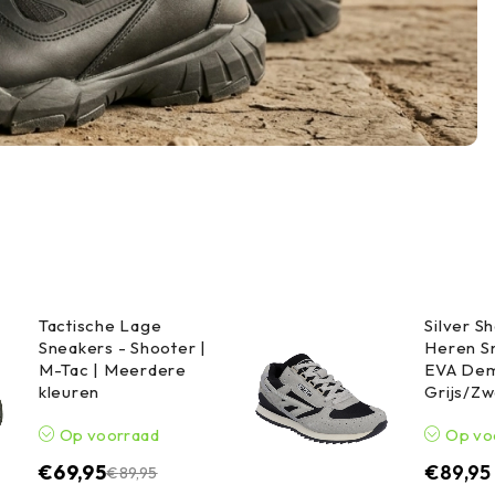
Tactische Lage
Silver 
Sneakers - Shooter |
Heren S
M-Tac | Meerdere
EVA Dem
kleuren
Grijs/Zw
Op voorraad
Op vo
€
69,95
€
89,95
€
89,95