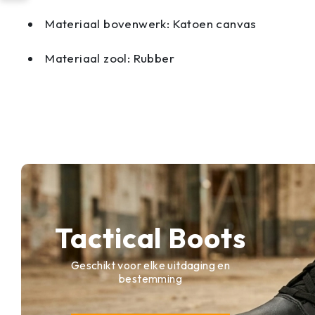
Materiaal bovenwerk: Katoen canvas
Materiaal zool: Rubber
Tactical Boots
Geschikt voor elke uitdaging en
bestemming