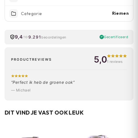
Riemen
Categorie
9,4
9.291
Gecertificeerd
beoordelingen
/10
5,0
PRODUCTREVIEWS
1 reviews
“Perfect ik heb de groene ook”
— Michael
DIT VIND JE VAST OOK LEUK