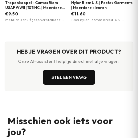
Tropenkoppel – Canvas Riem
Nylon Riem U.S. | Fostex Garments
USAF WWII | 101 INC. | Meerdere
| Meerdere kleuren
kleuren
€9.50
€11.60
metalen schuifgesp verstelbaar ·
100% nylon · 55mm breed · US-
100% katoen/canvas · 35mm breed
standaard
HEB JE VRAGEN OVER DIT PRODUCT?
Onze AI-assistent helpt je direct met al je vragen.
STEL EEN VRAAG
Misschien ook iets voor
jou?