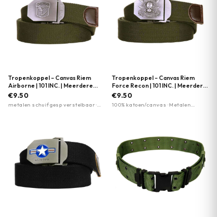
Tropenkoppel – Canvas Riem
Tropenkoppel – Canvas Riem
Airborne | 101 INC. | Meerdere
Force Recon | 101 INC. | Meerdere
kleuren
kleuren
€9.50
€9.50
metalen schuifgesp verstelbaar ·
100% katoen/canvas · Metalen
100% katoen/canvas · 35mm breed
schuifgesp · 35mm breed