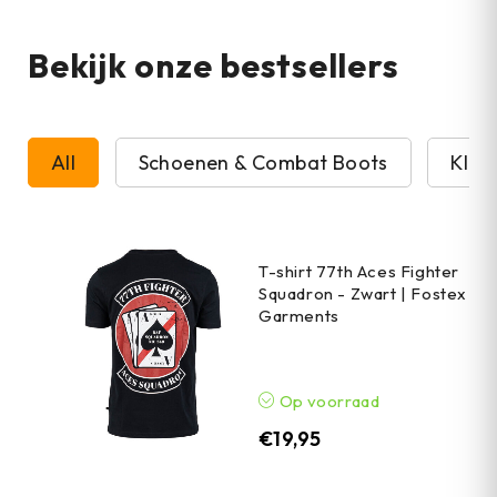
Bekijk onze bestsellers
All
Schoenen & Combat Boots
Kled
T-shirt 77th Aces Fighter
Squadron - Zwart | Fostex
Garments
Op voorraad
€
19,95