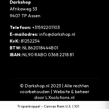
Darkshop
Afrikaweg 53
9407 TP Assen
Telefoon:
+31592201103
E-mailadres:
info@darkshop.nl
KvK:
81252234
BTW:
NL862018444B01
IBAN:
NL90 RABO 0368 2218 81
© Darkshop.nl 2023 | Alle rechten
voorbehouden | Website & beheer
door
LXsolutions.nl
Tropenkoppel - Canvas Riem U.S. | 101