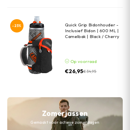
Quick Grip Bidonhouder -
-23%
Inclusief Bidon | 600 ML |
Camelbak | Black / Cherry
Op voorraad
€
26,95
€
34,95
Zomerjassen
Gemaakt voor actieve zomerdagen