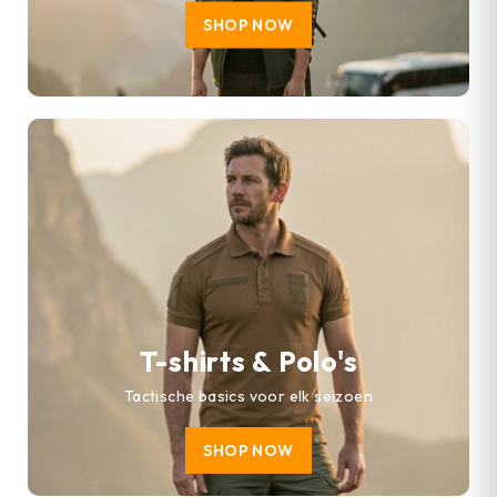
SHOP NOW
T-shirts & Polo's
Tactische basics voor elk seizoen
SHOP NOW