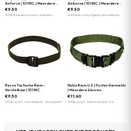
Airforce | 101 INC. | Meerdere
Airborne | 101 INC. | Meerdere
kleuren
kleuren
€9.50
€9.50
100% katoen/canvas · Metalen
metalen schuifgesp verstelbaar ·
schuifgesp · 35 mm breed
100% katoen/canvas · 35mm breed
Recon Tactische Riem –
Nylon Riem U.S. | Fostex Garments
Verstelbaar | 101 INC.
| Meerdere kleuren
€9.50
€11.60
100% nylon · verstelbaar · duurzaam
100% nylon · 55mm breed · US-
standaard