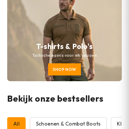
T-shirts & Polo's
Tactische basics voor elk seizoen
SHOP NOW
Bekijk onze bestsellers
All
Schoenen & Combat Boots
Kled