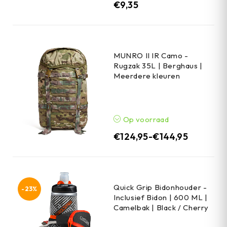
€
9,35
MUNRO II IR Camo -
Rugzak 35L | Berghaus |
Meerdere kleuren
Op voorraad
€
124,95
-
€
144,95
Quick Grip Bidonhouder -
-23%
Inclusief Bidon | 600 ML |
Camelbak | Black / Cherry