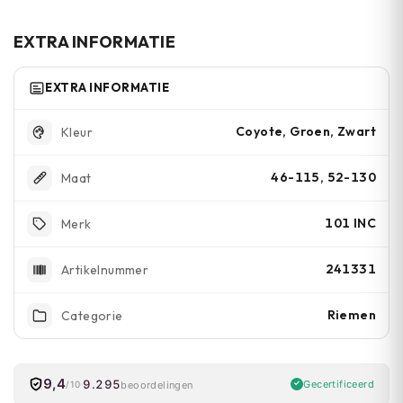
Bij normaal gebruik houdt de riem jaren mee.
De metalen gesp kan zo nodig vervangen
EXTRA INFORMATIE
worden.
EXTRA INFORMATIE
Coyote, Groen, Zwart
Kleur
46-115, 52-130
Maat
101 INC
Merk
241331
Artikelnummer
Riemen
Categorie
9,4
9.295
Gecertificeerd
beoordelingen
/10