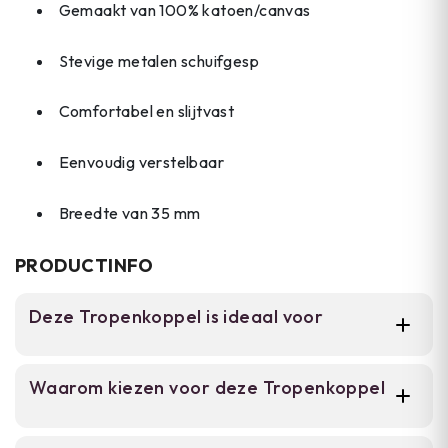
Gemaakt van 100% katoen/canvas
Stevige metalen schuifgesp
Comfortabel en slijtvast
Eenvoudig verstelbaar
Breedte van 35 mm
PRODUCTINFO
Deze Tropenkoppel is ideaal voor
Voor mannen die outdoor activiteiten,
Waarom kiezen voor deze Tropenkoppel
tactische werkzaamheden of kamperen
combineren met dagelijks gebruik. Deze riem
biedt een stevige, verstelbare basis voor wie