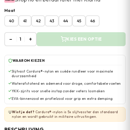
Maat
40
41
42
43
44
45
46
–
+
1
KIES EEN OPTIE
WAAROM KIEZEN
Slijtvast Cordura®-nylon en suède rundleer voor maximale
duurzaamheid
Waterafstotend en ademend voor droge, comfortabele voeten
YKK-zijrits voor snelle instap zonder veters losmaken
EVA-binnenzool en profielzool voor grip en extra demping
Wist je dat?
Cordura®-nylon is 5x slijtvasster dan standaard
💡
nylon en wordt gebruikt in militaire uitrustingen.
BESCHRIJVING