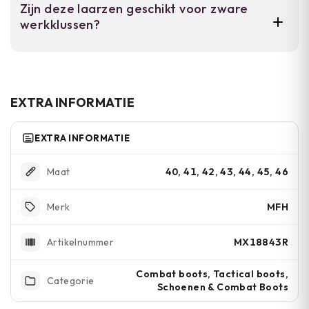
Zijn deze laarzen geschikt voor zware
zonder alle veters los te maken. Handig voor
werkklussen?
werk of situaties waar je snel uit je schoenen
wilt.
Ja. De rubberen hielversterking, stevig design
en goede grip maken ze geschikt voor werk in
ruige omstandigheden.
EXTRA INFORMATIE
EXTRA INFORMATIE
40, 41, 42, 43, 44, 45, 46
Maat
MFH
Merk
MX18843R
Artikelnummer
Combat boots, Tactical boots,
Categorie
Schoenen & Combat Boots