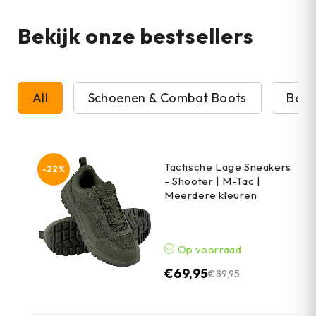
Bekijk onze bestsellers
All
Schoenen & Combat Boots
Beve
Tactische Lage Sneakers
-22%
- Shooter | M-Tac |
Meerdere kleuren
Op voorraad
€
69,95
€
89,95