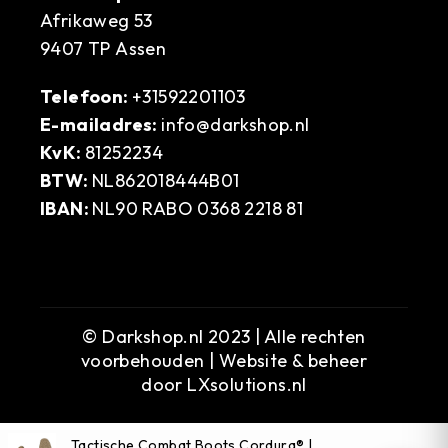
Afrikaweg 53
9407 TP Assen
Telefoon:
+31592201103
E-mailadres:
info@darkshop.nl
KvK:
81252234
BTW:
NL862018444B01
IBAN:
NL90 RABO 0368 2218 81
© Darkshop.nl 2023 | Alle rechten
voorbehouden | Website & beheer
door
LXsolutions.nl
Tactische Combat Boots Cordura® |