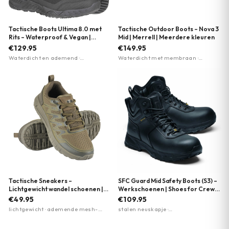
Tactische Boots Ultima 8.0 met
Tactische Outdoor Boots – Nova 3
Rits – Waterproof & Vegan |
Mid | Merrell | Meerdere kleuren
Magnum | Meerdere kleuren
€129.95
€149.95
Waterdicht en ademend ·
Waterdicht met membraan ·
Lichtgewicht Michelin-zool · 80%
Vibram TC5+ buitenzool voor grip ·
gerecycled materiaal
Merrell Air Cushion hieldemping
Tactische Sneakers –
SFC Guard Mid Safety Boots (S3) –
Lichtgewicht wandel schoenen |
Werkschoenen | Shoes for Crews
EVA-zool | M-Tac | Meerdere
| Zwart
€49.95
€109.95
kleuren
lichtgewicht · ademende mesh-
stalen neuskapje ·
panelen · EVA-foam zool
antiperforatiezool · antislipzool