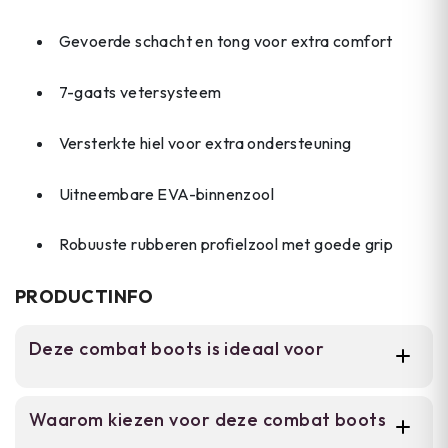
Gevoerde schacht en tong voor extra comfort
7-gaats vetersysteem
Versterkte hiel voor extra ondersteuning
Uitneembare EVA-binnenzool
Robuuste rubberen profielzool met goede grip
PRODUCTINFO
Deze combat boots is ideaal voor
Deze laarzen zijn geschikt voor mannen die
Waarom kiezen voor deze combat boots
veel buiten actief zijn. Of je nu trekt, wandelt,
werkt in ruige omstandigheden of casual de