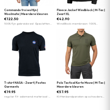
Commando trui wol fijn |
Fleece Jacket Windblock | M-Tac |
Woolmate | Meerdere kleuren
Zwart XL
€122.50
€42.90
100% fijn gebreide wol · Epauletten
WindBlock-membraan · 100%
op schouders · Ademend en
polyester fleece · versterkte
isolerend
ellebogen
T-shirt NASA - Zwart | Fostex
Polo Tactical Korte Mouw | M-Tac |
Garments
Meerdere kleuren
€19.95
€57.95
regular fit · ademend materiaal ·
Klittenbandpanelen op schouders
NASA print
en borst · 65% katoen, 35% polyester
blend · Ademend en slijtvast