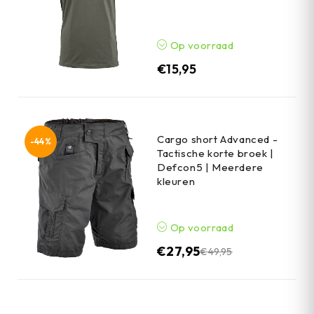
Op voorraad
€
15,95
Cargo short Advanced -
-44%
Tactische korte broek |
Defcon5 | Meerdere
kleuren
Op voorraad
€
27,95
€
49,95