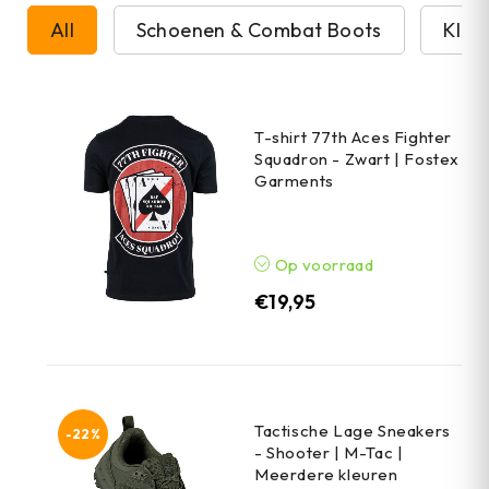
All
Schoenen & Combat Boots
Kled
T-shirt 77th Aces Fighter
Squadron - Zwart | Fostex
Garments
Op voorraad
€
19,95
Tactische Lage Sneakers
-22%
- Shooter | M-Tac |
Meerdere kleuren