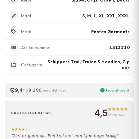
Kleur
S, M, L, XL, XXL, XXXL
Maat
Fostex Garments
Merk
1313210
Artikelnummer
Schippers Trui, Truien & Hoodies, Zip
Categorie
ups
9,4
9.296
Gecertificeerd
beoordelingen
/10
4,5
PRODUCTREVIEWS
17 reviews
“Ziet er goed uit. Een trui met een fijne hoge kraag”