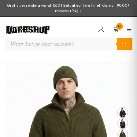
Gratis verzending vanaf €60 | Betaal achteraf met Klarna | 9000+
reviews (9.4) ⭐
0