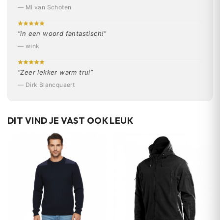
— Ml van Schoten
“in een woord fantastisch!”
— wink
“Zeer lekker warm trui”
— Dirk Blancquaert
DIT VIND JE VAST OOK LEUK