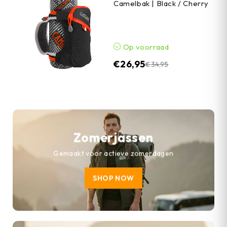
Camelbak | Black / Cherry
Op voorraad
€
26,95
€
34,95
Zomerjassen
Gemaakt voor actieve zomerdagen
SHOP NOW