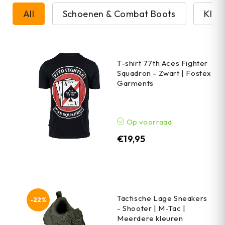
All
Schoenen & Combat Boots
Kled
T-shirt 77th Aces Fighter
Squadron - Zwart | Fostex
Garments
Op voorraad
€
19,95
Tactische Lage Sneakers
-22%
- Shooter | M-Tac |
Meerdere kleuren