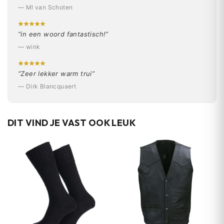
— Ml van Schoten
“in een woord fantastisch!”
— wink
“Zeer lekker warm trui”
— Dirk Blancquaert
DIT VIND JE VAST OOK LEUK