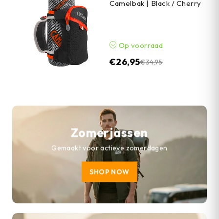
Camelbak | Black / Cherry
Op voorraad
€
26,95
€
34,95
Zomerjassen
Gemaakt voor actieve zomerdagen
SHOP NOW