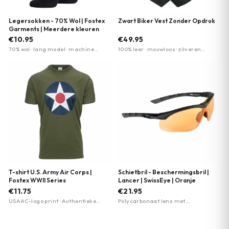
Legersokken - 70% Wol | Fostex
Zwart Biker Vest Zonder Opdruk
Garments | Meerdere kleuren
€10.95
€49.95
70% wol · lang model · machine
100% leer · mouwloos · zilveren
wasbaar
drukknopen
T-shirt U.S. Army Air Corps |
Schietbril - Beschermingsbril |
Fostex WWII Series
Lancer | SwissEye | Oranje
€11.75
€21.95
USAAC-logo print · Authentieke
Polycarbonaat lens met
militaire uitstraling · Optimaal
anticondens-coating · Antikras-
draagcomfort
coating voor duurzaamheid · 100%
UV-bescherming (UVA/UVB/UVC