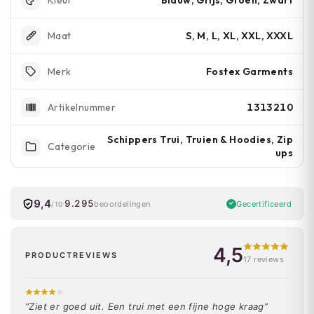
Kleur
S, M, L, XL, XXL, XXXL
Maat
Fostex Garments
Merk
1313210
Artikelnummer
Schippers Trui, Truien & Hoodies, Zip
Categorie
ups
9,4
9.295
Gecertificeerd
beoordelingen
/10
4,5
PRODUCTREVIEWS
17 reviews
“Ziet er goed uit. Een trui met een fijne hoge kraag”