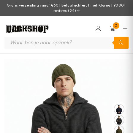
Gratis verzending vanaf €60 | Betaal achteraf met Klarna | 9000+
reviews (9.4) ⭐
0