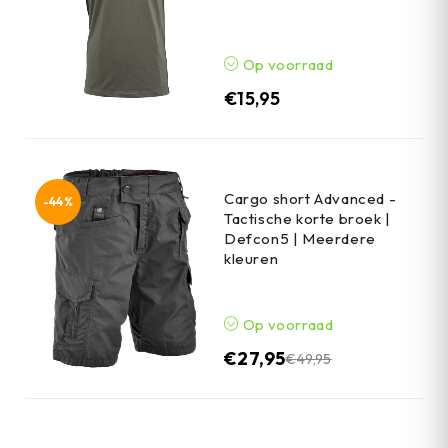
Op voorraad
€
15,95
Cargo short Advanced -
-44%
Tactische korte broek |
Defcon5 | Meerdere
kleuren
Op voorraad
€
27,95
€
49,95