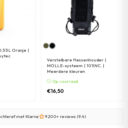
0,55L Oranje |
bytec
Verstelbare flessenhouder |
MOLLE-systeem | 101INC. |
Meerdere kleuren
Op voorraad
€
16,50
achteraf met Klarna
9200+ reviews (9.4)