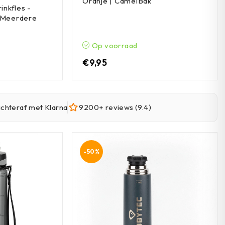
Oranje | CamelBak
inkfles -
| Meerdere
Op voorraad
€
9,95
achteraf met Klarna
9200+ reviews (9.4)
-50%