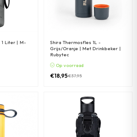
1 Liter | M-
Shira Thermosfles 1L -
Grijs/Oranje | Met Drinkbeker |
Rubytec
Op voorraad
€
18,95
€
37,95