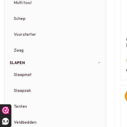
Multi tool
Schep
Vuurstarter
Zaag
SLAPEN
Slaapmat
Slaapzak
Tenten
9,4
Veldbedden