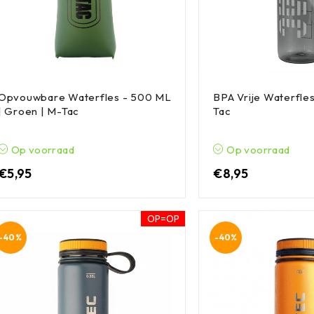
Opvouwbare Waterfles - 500 ML
BPA Vrije Waterfles 
| Groen | M-Tac
Tac
Op voorraad
Op voorraad
€
5,95
€
8,95
OP=OP
-40%
-40%