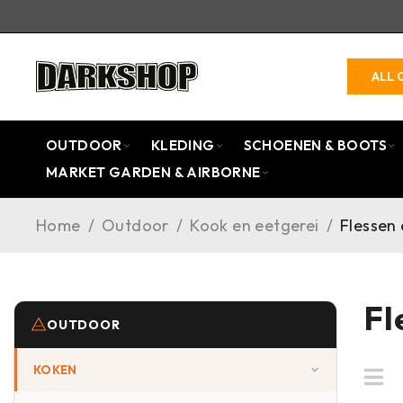
ALL 
OUTDOOR
KLEDING
SCHOENEN & BOOTS
MARKET GARDEN & AIRBORNE
Home
/
Outdoor
/
Kook en eetgerei
/
Flessen 
Fl
OUTDOOR
KOKEN