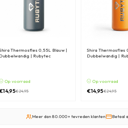
Shira Thermosfles 0,55L Blauw |
Shira Thermosfles 
Dubbelwandig | Rubytec
Dubbelwandig | Ru
Op voorraad
Op voorraad
€
14,95
€
14,95
€
24,95
€
24,95
Meer dan 80.000+ tevreden klanten
Betaal 