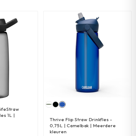
LifeStraw
les 1L |
Thrive Flip Straw Drinkfles -
0,75L | Camelbak | Meerdere
kleuren