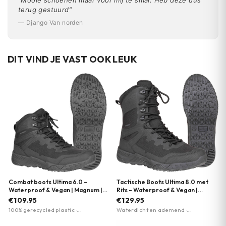
terug gestuurd”
— Django Van norden
DIT VIND JE VAST OOK LEUK
Combat boots Ultima 6.0 –
Tactische Boots Ultima 8.0 met
Waterproof & Vegan | Magnum |
Rits – Waterproof & Vegan |
Meerdere kleuren
Magnum | Meerdere kleuren
€109.95
€129.95
100% gerecycled plastic ·
Waterdicht en ademend ·
Waterdicht en ademend
Lichtgewicht Michelin-zool · 80%
membraan · EVA-tussenzool voor
gerecycled materiaal