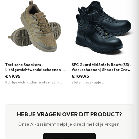
comfort
Tactische Sneakers –
SFC Guard Mid Safety Boots (S3) –
Lichtgewicht wandel schoenen |
Werkschoenen | Shoes for Crews
EVA-zool | M-Tac | Meerdere
| Zwart
€49.95
€109.95
kleuren
lichtgewicht · ademende mesh-
stalen neuskapje ·
panelen · EVA-foam zool
antiperforatiezool · antislipzool
HEB JE VRAGEN OVER DIT PRODUCT?
Onze AI-assistent helpt je direct met al je vragen.