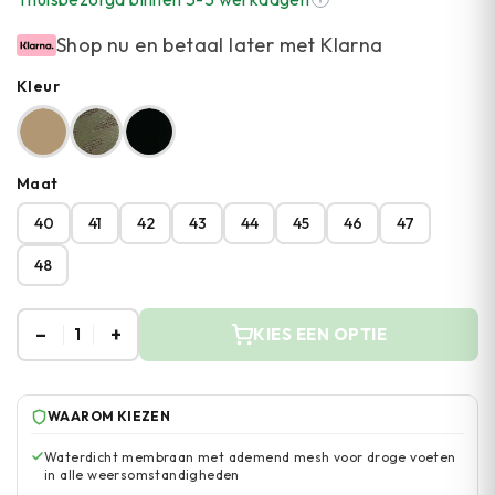
Shop nu en betaal later met Klarna
Kleur
Maat
40
41
42
43
44
45
46
47
48
–
+
1
KIES EEN OPTIE
WAAROM KIEZEN
Waterdicht membraan met ademend mesh voor droge voeten
in alle weersomstandigheden