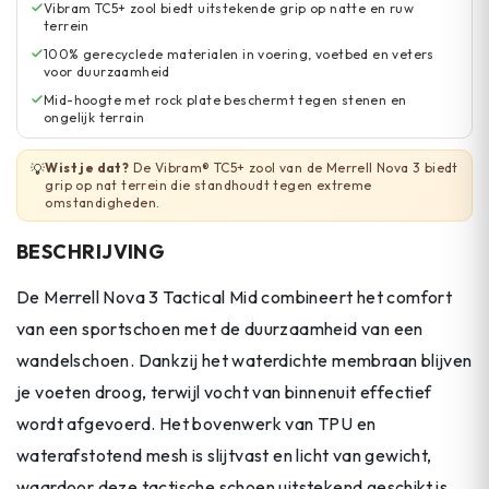
Vibram TC5+ zool biedt uitstekende grip op natte en ruw
terrein
100% gerecyclede materialen in voering, voetbed en veters
voor duurzaamheid
Mid-hoogte met rock plate beschermt tegen stenen en
ongelijk terrain
Wist je dat?
De Vibram® TC5+ zool van de Merrell Nova 3 biedt
💡
grip op nat terrein die standhoudt tegen extreme
omstandigheden.
BESCHRIJVING
De Merrell Nova 3 Tactical Mid combineert het comfort
van een sportschoen met de duurzaamheid van een
wandelschoen. Dankzij het waterdichte membraan blijven
je voeten droog, terwijl vocht van binnenuit effectief
wordt afgevoerd. Het bovenwerk van TPU en
waterafstotend mesh is slijtvast en licht van gewicht,
waardoor deze tactische schoen uitstekend geschikt is