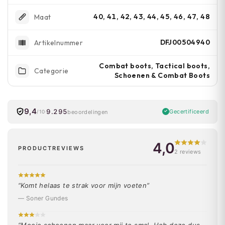
40, 41, 42, 43, 44, 45, 46, 47, 48
Maat
DFJ00504940
Artikelnummer
Combat boots, Tactical boots,
Categorie
Schoenen & Combat Boots
9,4
9.295
Gecertificeerd
beoordelingen
/10
4,0
PRODUCTREVIEWS
2 reviews
“Komt helaas te strak voor mijn voeten”
— Soner Gundes
“Mooie schoenen maar voor mij te smal. Heb deze dus