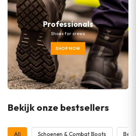
Professionals
Shoes for crews
SHOP NOW
Bekijk onze bestsellers
All
Schoenen & Combat Boots
Beve