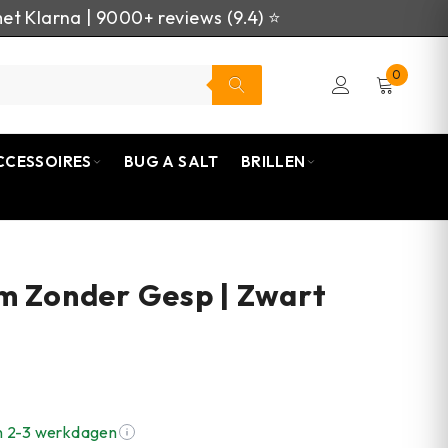
et Klarna | 9000+ reviews (9.4) ⭐
0
CCESSOIRES
BUG A SALT
BRILLEN
m Zonder Gesp | Zwart
n 2-3 werkdagen