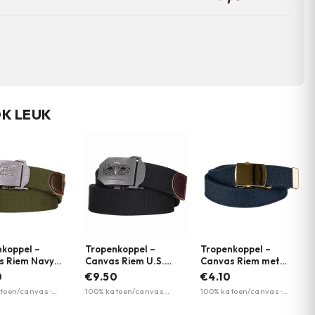
OK LEUK
koppel –
Tropenkoppel –
Tropenkoppel –
s Riem Navy
Canvas Riem U.S.
Canvas Riem met
101 INC. |
Paratrooper | 101 INC.
Gouden Gesp | Fostex
0
€9.50
€4.10
ere kleuren
| Meerdere kleuren
Garments | Meerdere
toen/canvas ·
100% katoen/canvas
100% katoen/canvas ·
kleuren
 schuifgesp · 35
materiaal · Metalen
koperen gesp · 30 mm
edte
schuifgesp · 35 mm
breed