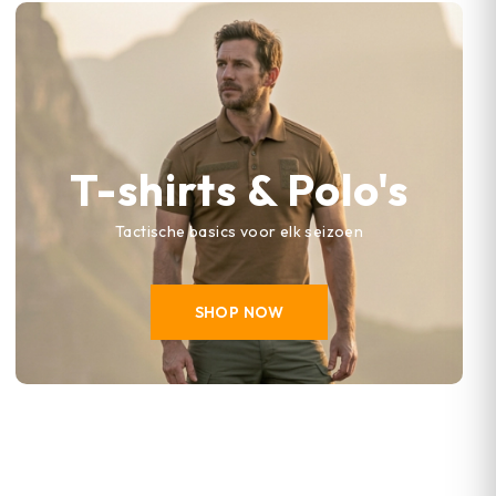
T-shirts & Polo's
Tactische basics voor elk seizoen
SHOP NOW