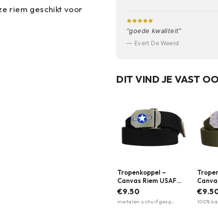
ze riem geschikt voor
“goede kwaliteit”
— Evert De Weerd
DIT VIND JE VAST O
Tropenkoppel –
Tropen
Canvas Riem USAF
Canva
WWII | 101 INC. |
Seal | 
€9.50
€9.5
Meerdere kleuren
Meerd
metalen schuifgesp
100% ka
verstelbaar · 100%
Metalen
katoen/canvas · 35mm
mm bre