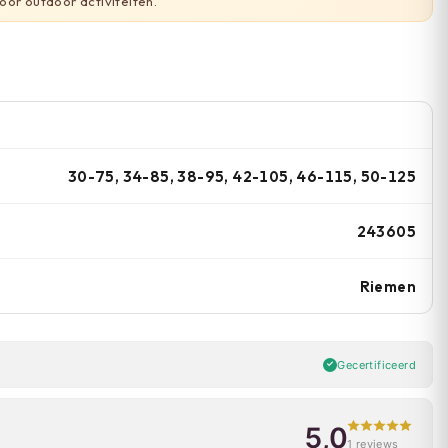
oor outdoor activiteiten.
30-75, 34-85, 38-95, 42-105, 46-115, 50-125
243605
Riemen
Gecertificeerd
5,0
1 reviews