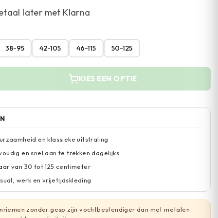
etaal later met Klarna
38-95
42-105
46-115
50-125
KIES EEN OPTIE
EN
urzaamheid en klassieke uitstraling
oudig en snel aan te trekken dagelijks
ar van 30 tot 125 centimeter
sual, werk en vrijetijdskleding
nriemen zonder gesp zijn vochtbestendiger dan met metalen