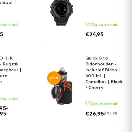
tdoor |
voorraad
Op voorraad
95
€
24,95
 II IR
Quick Grip
- Rugzak
Bidonhouder -
Berghaus |
Inclusief Bidon |
ere
600 ML |
-23%
n
Camelbak | Black
/ Cherry
voorraad
Op voorraad
,95
-
,95
€
26,95
€
34,95