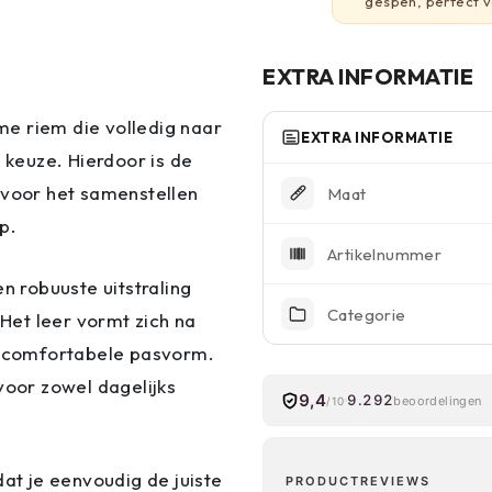
gespen, perfect v
EXTRA INFORMATIE
e riem die volledig naar
EXTRA INFORMATIE
keuze. Hierdoor is de
 voor het samenstellen
Maat
p.
Artikelnummer
n robuuste uitstraling
Categorie
 Het leer vormt zich na
en comfortabele pasvorm.
voor zowel dagelijks
9,4
9.292
beoordelingen
/10
dat je eenvoudig de juiste
PRODUCTREVIEWS