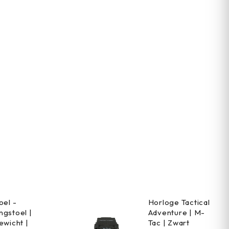
oel -
Horloge Tactical
gstoel |
Adventure | M-
ewicht |
Tac | Zwart