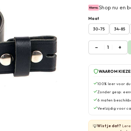
Shop nu en b
Maat
30-75
34-85
–
+
1
WAAROM KIEZ
100% leer voor du
Zonder gesp: eenv
6 maten beschikba
Veelzijdig voor ca
💡
Wist je dat?
Lere