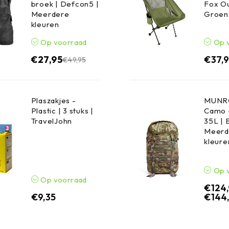
broek | Defcon5 |
Fox Ou
Meerdere
Groen
kleuren
Op voorraad
Op 
€
27,95
€
37,
€
49,95
Plaszakjes -
MUNRO
Plastic | 3 stuks |
Camo 
TravelJohn
35L | 
Meerd
kleure
Op 
Op voorraad
€
124
€
9,35
€
144