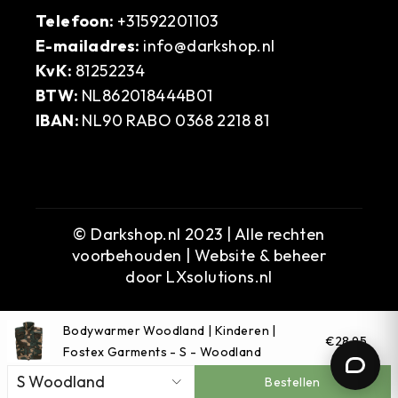
Telefoon:
+31592201103
E-mailadres:
info@darkshop.nl
KvK:
81252234
BTW:
NL862018444B01
IBAN:
NL90 RABO 0368 2218 81
© Darkshop.nl 2023 | Alle rechten
voorbehouden | Website & beheer
door
LXsolutions.nl
Bodywarmer Woodland | Kinderen |
€28,95
Fostex Garments - S - Woodland
Bestellen