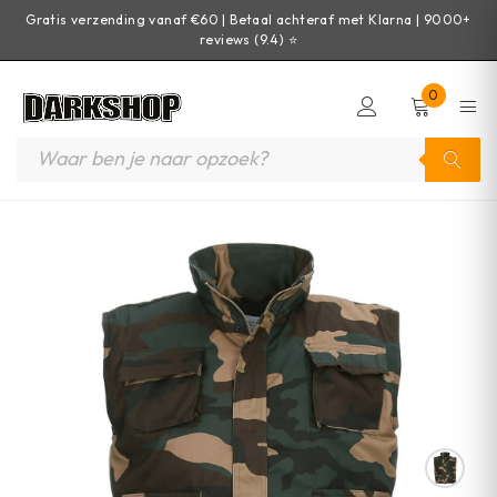
Gratis verzending vanaf €60 | Betaal achteraf met Klarna | 9000+
reviews (9.4) ⭐
0