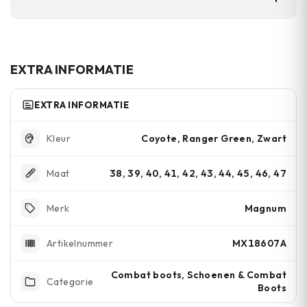
vochtregeling. Ze zijn geschikt voor volledige
Maat 38 tot en met 47. Er zijn drie kleuren:
werkdagen in bouw en tactische omgevingen.
zwart, coyote en ranger green.
EXTRA INFORMATIE
EXTRA INFORMATIE
Coyote, Ranger Green, Zwart
Kleur
38, 39, 40, 41, 42, 43, 44, 45, 46, 47
Maat
Magnum
Merk
MX18607A
Artikelnummer
Combat boots, Schoenen & Combat
Categorie
Boots