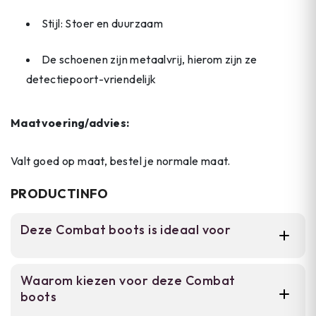
Stijl: Stoer en duurzaam
De schoenen zijn metaalvrij, hierom zijn ze
detectiepoort-vriendelijk
Maatvoering/advies:
Valt goed op maat, bestel je normale maat.
PRODUCTINFO
Deze Combat boots is ideaal voor
Voor werknemers in bouw en militaire
Waarom kiezen voor deze Combat
sectoren, outdoor-wandelaars en wie natte
boots
omstandigheden niet schuwen. Deze boots