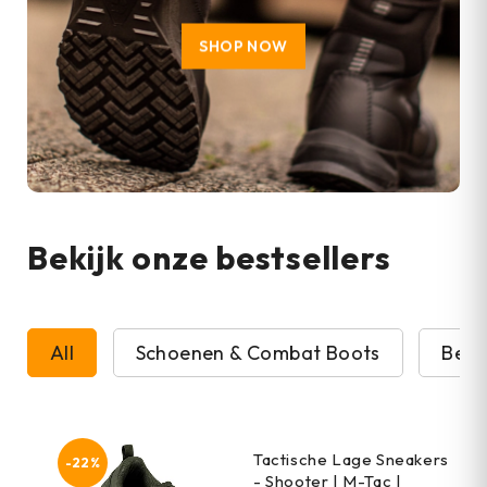
SHOP NOW
Bekijk onze bestsellers
All
Schoenen & Combat Boots
Beve
Tactische Lage Sneakers
-22%
- Shooter | M-Tac |