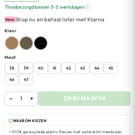
Thuisbezorgd binnen 3-5 werkdagen
Shop nu en betaal later met Klarna
Kleur
Maat
38
39
40
41
42
43
44
45
46
47
–
+
1
KIES EEN OPTIE
WAAROM KIEZEN
100% gerecyclede plastic flessen met waterdicht membraan