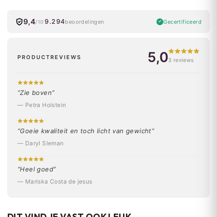
9,4
9.294
Gecertificeerd
beoordelingen
/10
5,0
PRODUCTREVIEWS
3 reviews
“Zie boven”
— Petra Holstein
“Goeie kwaliteit en toch licht van gewicht”
— Daryl Sleman
“Heel goed”
— Mariska Costa de jesus
DIT VIND JE VAST OOK LEUK