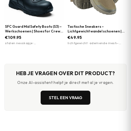
SFC Guard Mid Safety Boots (S3) –
Tactische Sneakers –
Werkschoenen | Shoes for Crews
Lichtgewicht wandel schoenen |
| Zwart
EVA-zool | M-Tac | Meerdere
€109.95
€49.95
kleuren
stalen neuskapje ·
lichtgewicht · ademende mesh-
antiperforatiezool · antislipzool
panelen · EVA-foam zool
HEB JE VRAGEN OVER DIT PRODUCT?
Onze AI-assistent helpt je direct met al je vragen.
STEL EEN VRAAG