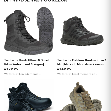
Tactische Boots Ultima 8.0 met
Tactische Outdoor Boots – Nova 3
Rits – Waterproof & Vegan |
Mid | Merrell | Meerdere kleuren
Magnum | Meerdere kleuren
€129.95
€149.95
Waterdicht en ademend ·
Waterdicht met membraan ·
Lichtgewicht Michelin-zool · 80%
Vibram TC5+ buitenzool voor grip ·
gerecycled materiaal
Merrell Air Cushion hieldemping